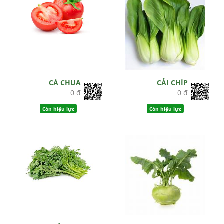
CÀ CHUA
CẢI CHÍP
0 đ
0 đ
Còn hiệu lực
Còn hiệu lực