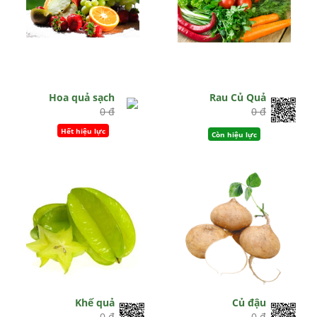
Hoa quả sạch
Rau Củ Quả
0 đ
0 đ
Hết hiệu lực
Còn hiệu lực
Khế quả
Củ đậu
0 đ
0 đ