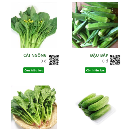
CẢI NGỒNG
ĐẬU BẮP
0 đ
0 đ
Còn hiệu lực
Còn hiệu lực