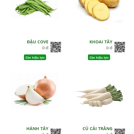
ĐẬU COVE
KHOAI TÂY
0 đ
0 đ
Còn hiệu lực
Còn hiệu lực
HÀNH TÂY
CỦ CẢI TRẮNG