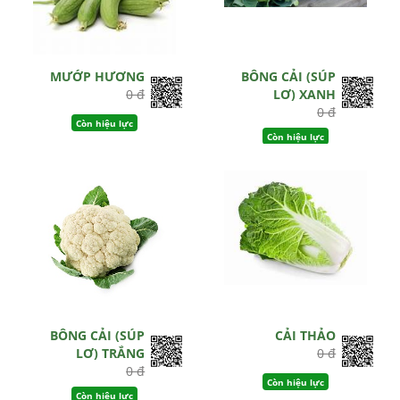
MƯỚP HƯƠNG
BÔNG CẢI (SÚP
0 đ
LƠ) XANH
0 đ
Còn hiệu lực
Còn hiệu lực
BÔNG CẢI (SÚP
CẢI THẢO
LƠ) TRẮNG
0 đ
0 đ
Còn hiệu lực
Còn hiệu lực