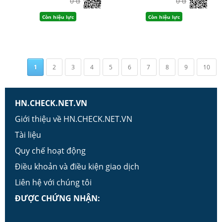
0 đ
0 đ
Còn hiệu lực
Còn hiệu lực
1
2
3
4
5
6
7
8
9
10
HN.CHECK.NET.VN
Giới thiệu về HN.CHECK.NET.VN
Tài liệu
Quy chế hoạt động
Điều khoản và điều kiện giao dịch
Liên hệ với chúng tôi
ĐƯỢC CHỨNG NHẬN: