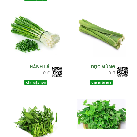
HÀNH LÁ
DỌC MÙNG
0 đ
0 đ
Còn hiệu lực
Còn hiệu lực