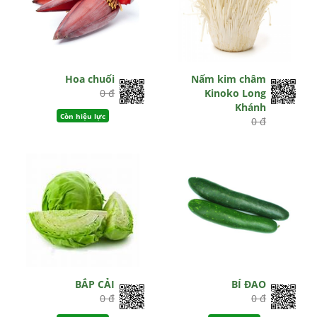
Hoa chuối
Nấm kim châm
0 đ
Kinoko Long
Khánh
Còn hiệu lực
0 đ
Hết hiệu lực
BẮP CẢI
BÍ ĐAO
0 đ
0 đ