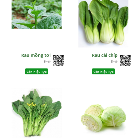
Rau mồng tơi
Rau cải chíp
0 đ
0 đ
Còn hiệu lực
Còn hiệu lực