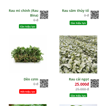
Rau mì chính (Rau
Rau sâm thủy tổ
Bina)
0 đ
0 đ
Còn hiệu lực
Còn hiệu lực
Dền cơm
Rau cải ngọt
0 đ
25.000đ
25.000 đ
Hết hiệu lực
Còn hiệu lực