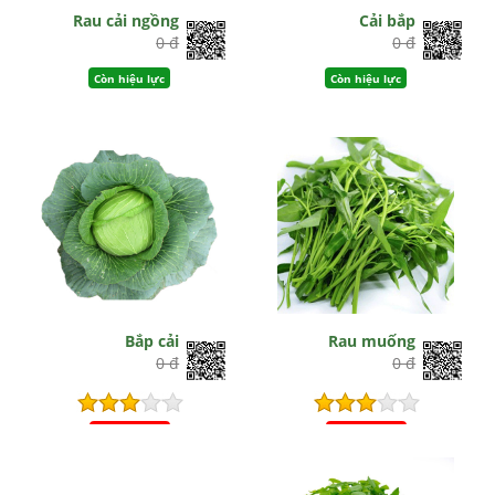
Rau cải ngồng
Cải bắp
0 đ
0 đ
Còn hiệu lực
Còn hiệu lực
Bắp cải
Rau muống
0 đ
0 đ
Hết hiệu lực
Hết hiệu lực