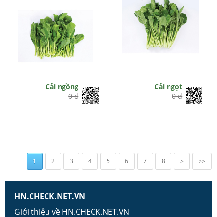
Cải ngồng
Cải ngọt
0 đ
0 đ
1
2
3
4
5
6
7
8
>
>>
HN.CHECK.NET.VN
Giới thiệu về HN.CHECK.NET.VN