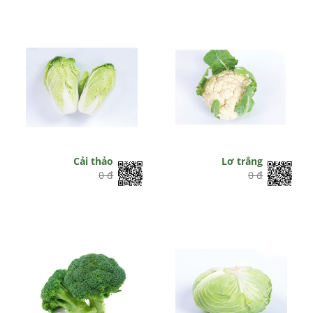
Cải thảo
Lơ trắng
0 đ
0 đ