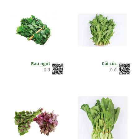
Rau ngót
Cải cúc
0 đ
0 đ