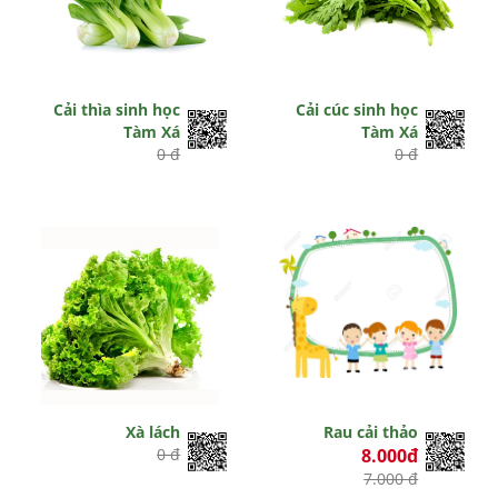
Cải thìa sinh học
Cải cúc sinh học
Tàm Xá
Tàm Xá
0 đ
0 đ
Xà lách
Rau cải thảo
0 đ
8.000đ
7.000 đ