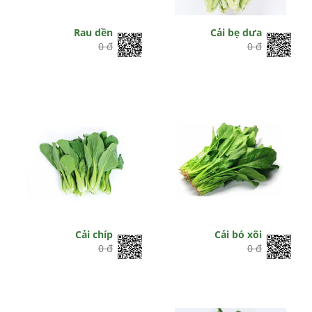
Rau dền
Cải bẹ dưa
0 đ
0 đ
Cải chíp
Cải bó xôi
0 đ
0 đ