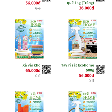
56.000đ
quế 1kg (Trắng)
36.000đ
0 đ
0 đ
Xả vải khô
Tẩy rỉ sắt Ecohome
65.000đ
500g
56.000đ
0 đ
0 đ