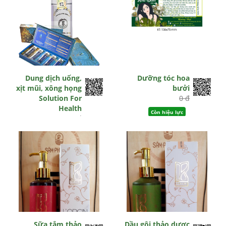
Dung dịch uống,
Dưỡng tóc hoa
xịt mũi, xông họng
bưởi
Solution For
0 đ
Health
Còn hiệu lực
0 đ
Còn hiệu lực
Sữa tắm thảo
Dầu gội thảo dược