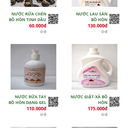
NƯỚC RỬA CHÉN
NƯỚC LAU SÀN
BỒ HÒN TINH DẦU
BỒ HÒN
60.000đ
130.000đ
0 đ
0 đ
Hết hiệu lực
Hết hiệu lực
NƯỚC RỬA TAY
NƯỚC GIẶT-XẢ BỒ
BỒ HÒN DẠNG GEL
HÒN
110.000đ
175.000đ
0 đ
0 đ
Hết hiệu lực
Hết hiệu lực