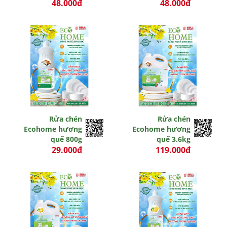
48.000đ
48.000đ
0 đ
0 đ
Rửa chén
Rửa chén
Ecohome hương
Ecohome hương
quế 800g
quế 3.6kg
29.000đ
119.000đ
0 đ
0 đ