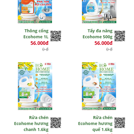
Thông cống
Tẩy đa năng
Ecohome 1L
Ecohome 500g
56.000đ
56.000đ
0 đ
0 đ
Rửa chén
Rửa chén
Ecohome hương
Ecohome hương
chanh 1.6kg
quế 1.6kg