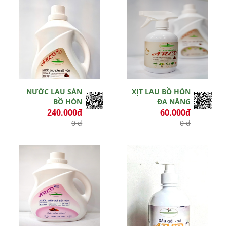
NƯỚC LAU SÀN
XỊT LAU BỒ HÒN
BỒ HÒN
ĐA NĂNG
240.000đ
60.000đ
0 đ
0 đ
Hết hiệu lực
Hết hiệu lực