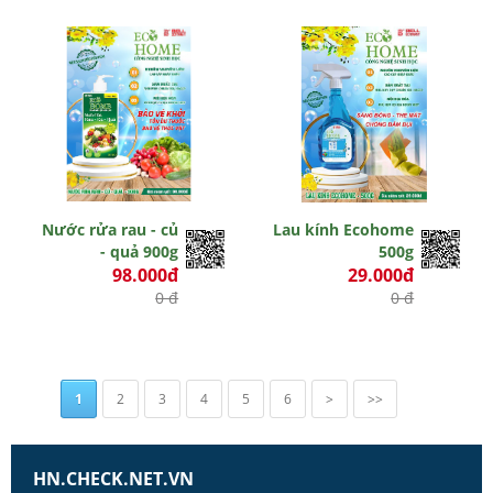
Nước rửa rau - củ
Lau kính Ecohome
- quả 900g
500g
98.000đ
29.000đ
0 đ
0 đ
1
2
3
4
5
6
>
>>
HN.CHECK.NET.VN