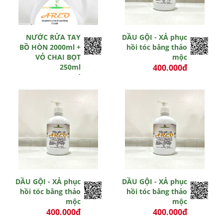
NƯỚC RỬA TAY
DẦU GỘI - XẢ phục
BỒ HÒN 2000ml +
hồi tóc bằng thảo
VỎ CHAI BỌT
mộc
250ml
400.000đ
370.000đ
-3 đ
0 đ
Hết hiệu lực
Hết hiệu lực
DẦU GỘI - XẢ phục
DẦU GỘI - XẢ phục
hồi tóc bằng thảo
hồi tóc bằng thảo
mộc
mộc
400.000đ
400.000đ
0 đ
0 đ