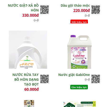
NƯỚC GIẶT-XẢ BỒ
Dầu gội thảo mộc
HÒN
220.000đ
330.000đ
0 đ
0 đ
Hết hiệu lực
Hết hiệu lực
NƯỚC RỬA TAY
Nước giặt GabiOne
BỒ HÒN DẠNG
0 đ
TẠO BỌT
Còn hiệu lực
60.000đ
0 đ
Hết hiệu lực