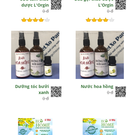
dược L'Orgin
L'Orgin
0 đ
0 đ
Hết hiệu lực
Hết hiệu lực
Dưỡng tóc bưởi
Nước hoa hồng
xanh
0 đ
0 đ