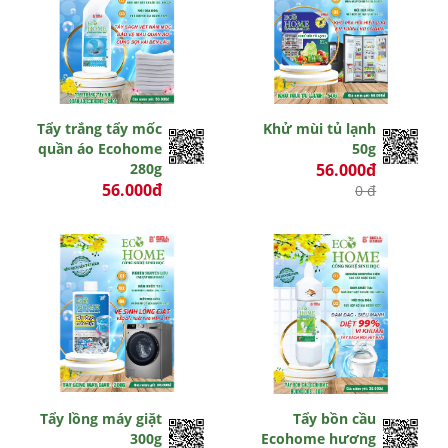
Tẩy trắng tẩy mốc
Khử mùi tủ lạnh
quần áo Ecohome
50g
280g
56.000đ
56.000đ
0 đ
0 đ
Tẩy lồng máy giặt
Tẩy bồn cầu
300g
Ecohome hương