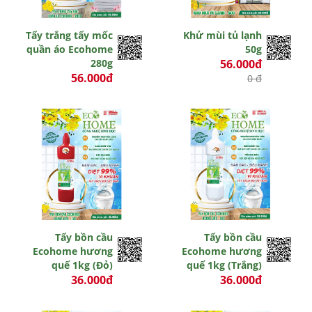
Tẩy trắng tẩy mốc
Khử mùi tủ lạnh
quần áo Ecohome
50g
280g
56.000đ
56.000đ
0 đ
0 đ
Tẩy bồn cầu
Tẩy bồn cầu
Ecohome hương
Ecohome hương
quế 1kg (Đỏ)
quế 1kg (Trắng)
36.000đ
36.000đ
0 đ
0 đ