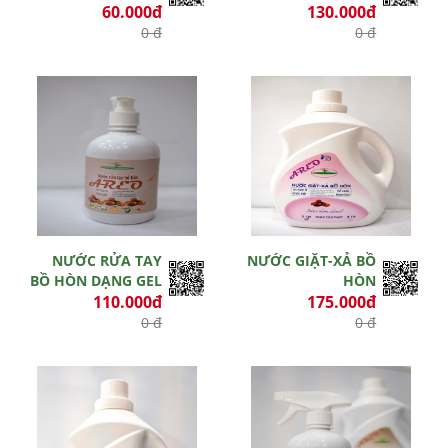
60.000đ
130.000đ
0 đ
0 đ
Hết hiệu lực
Hết hiệu lực
NƯỚC RỬA TAY
NƯỚC GIẶT-XẢ BỒ
BỒ HÒN DẠNG GEL
HÒN
110.000đ
175.000đ
0 đ
0 đ
Hết hiệu lực
Hết hiệu lực