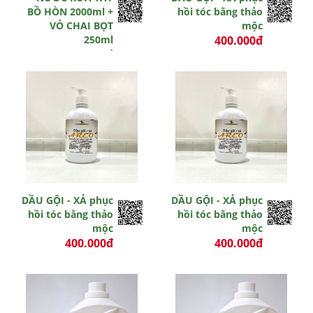
BỒ HÒN 2000ml +
hồi tóc bằng thảo
VỎ CHAI BỌT
mộc
250ml
400.000đ
370.000đ
-3 đ
0 đ
Hết hiệu lực
Hết hiệu lực
DẦU GỘI - XẢ phục
DẦU GỘI - XẢ phục
hồi tóc bằng thảo
hồi tóc bằng thảo
mộc
mộc
400.000đ
400.000đ
0 đ
0 đ
Hết hiệu lực
Còn hiệu lực