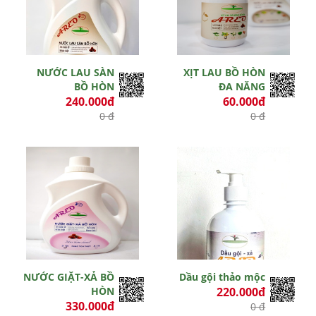
NƯỚC LAU SÀN
XỊT LAU BỒ HÒN
BỒ HÒN
ĐA NĂNG
240.000đ
60.000đ
0 đ
0 đ
Hết hiệu lực
Hết hiệu lực
NƯỚC GIẶT-XẢ BỒ
Dầu gội thảo mộc
HÒN
220.000đ
330.000đ
0 đ