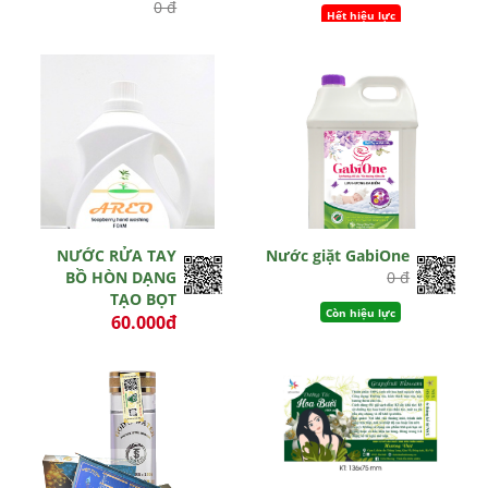
0 đ
Hết hiệu lực
Hết hiệu lực
NƯỚC RỬA TAY
Nước giặt GabiOne
BỒ HÒN DẠNG
0 đ
TẠO BỌT
Còn hiệu lực
60.000đ
0 đ
Hết hiệu lực