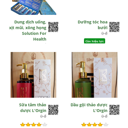
Dung dịch uống,
Dưỡng tóc hoa
xịt mũi, xông họng
bưởi
Solution For
0 đ
Health
Còn hiệu lực
0 đ
Còn hiệu lực
Sữa tắm thảo
Dầu gội thảo dược
dược L'Orgin
L'Orgin
0 đ
0 đ