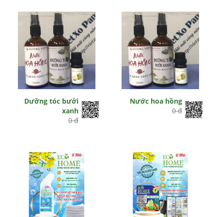
Hết hiệu lực
Hết hiệu lực
Dưỡng tóc bưởi
Nước hoa hồng
xanh
0 đ
0 đ