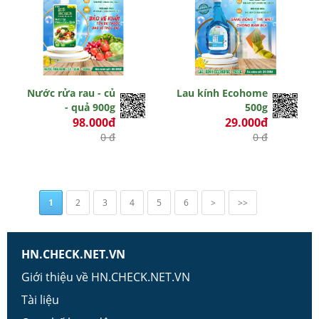
Nước rửa rau - củ
Lau kính Ecohome
- quả 900g
500g
98.000đ
29.000đ
0 đ
0 đ
1
2
3
4
5
6
>
>>
HN.CHECK.NET.VN
Giới thiệu về HN.CHECK.NET.VN
Tài liệu