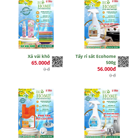
Xả vải khô
Tẩy rỉ sắt Ecohome
65.000đ
500g
56.000đ
0 đ
0 đ