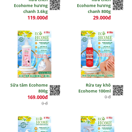
Ecohome hương
Ecohome hương
chanh 3.6kg
chanh 800g
119.000đ
29.000đ
0 đ
0 đ
Sữa tắm Ecohome
Rửa tay khô
800g
Ecohome 100ml
169.000đ
0 đ
0 đ