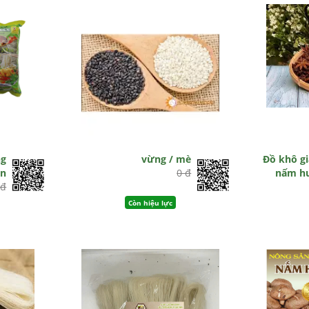
ng
vừng / mè
Đồ khô gi
ên
0 đ
nấm hư
 đ
Còn hiệu lực