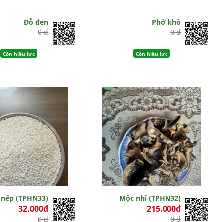
Đỗ đen
Phở khô
0 đ
0 đ
Còn hiệu lực
Còn hiệu lực
 nếp (TPHN33)
Mộc nhĩ (TPHN32)
32.000đ
215.000đ
0 đ
0 đ