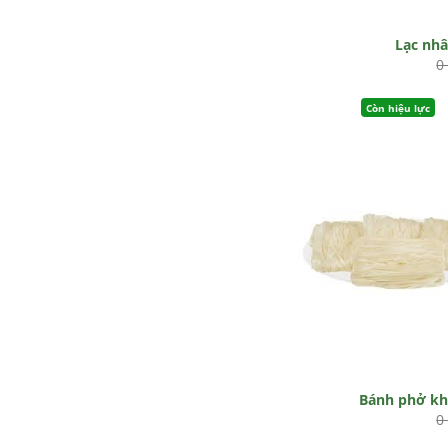
Lạc nh
0
Còn hiệu lực
Bánh phở k
0