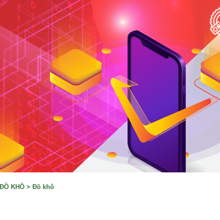
, ĐỒ KHÔ
>
Đồ khô