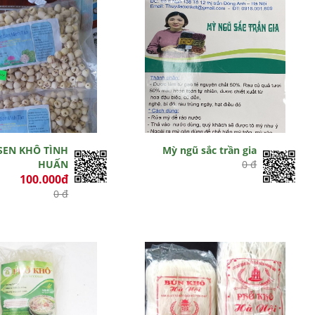
SEN KHÔ TÌNH
Mỳ ngũ sắc trần gia
HUẤN
0 đ
100.000đ
0 đ