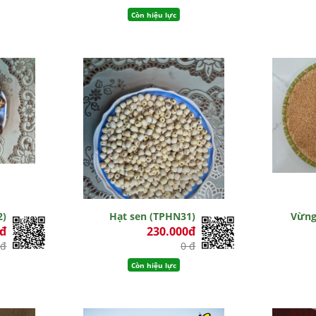
Còn hiệu lực
2)
Hạt sen (TPHN31)
Vừng
0đ
230.000đ
 đ
0 đ
Còn hiệu lực