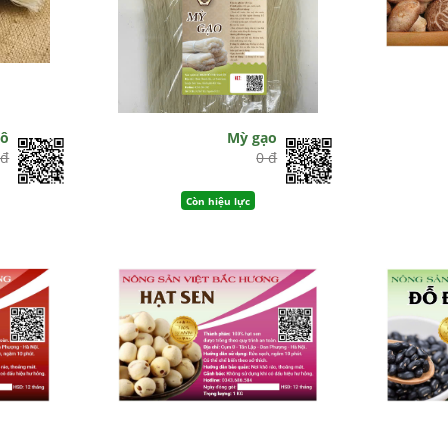
hô
Mỳ gạo
 đ
0 đ
Còn hiệu lực