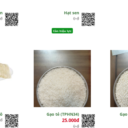
ân
Hạt sen
 đ
0 đ
Còn hiệu lực
hô
Gạo tẻ (TPHN34)
Gạo
 đ
25.000đ
0 đ