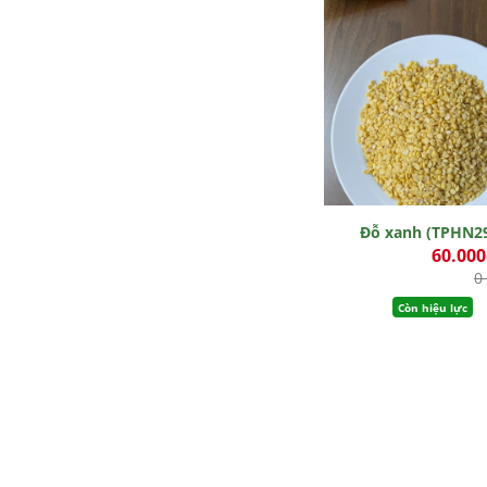
Đỗ xanh (TPHN2
60.00
0
Còn hiệu lực