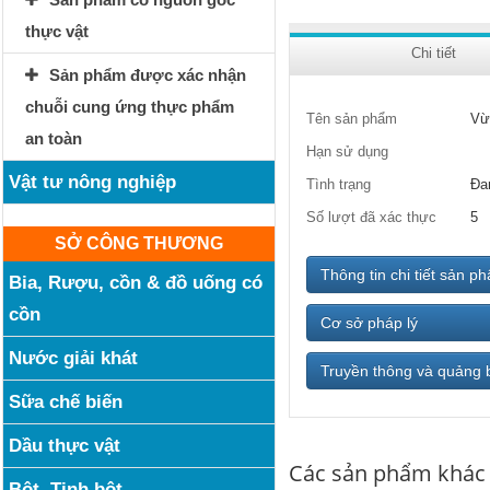
thực vật
Chi tiết
Sản phẩm được xác nhận
chuỗi cung ứng thực phẩm
Tên sản phẩm
Vừ
an toàn
Hạn sử dụng
Vật tư nông nghiệp
Tình trạng
Đa
Số lượt đã xác thực
5
SỞ CÔNG THƯƠNG
Thông tin chi tiết sản p
Bia, Rượu, cồn & đồ uống có
cồn
Cơ sở pháp lý
Nước giải khát
Truyền thông và quảng 
Sữa chế biến
Dầu thực vật
Các sản phẩm khác
Bột, Tinh bột