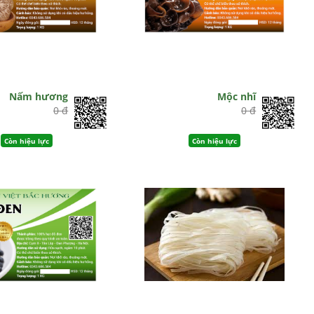
Nấm hương
Mộc nhĩ
0 đ
0 đ
Còn hiệu lực
Còn hiệu lực