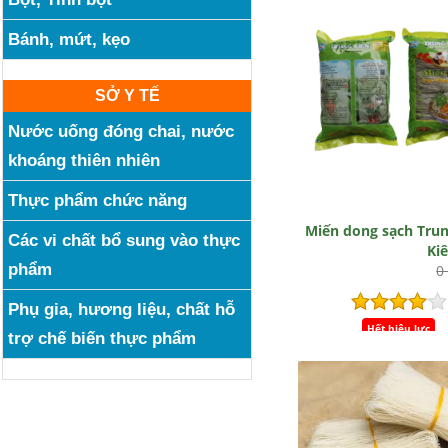
Bánh, mứt, kẹo
SỞ Y TẾ
Nước uống đóng chai, nước
khoáng thiên nhiên
Thực phẩm chức năng
Miến dong sạch Tru
Các vi chất bổ sung vào thực
Ki
phẩm
0
Phụ gia, hương liệu, chất hỗ
Hết hiệu lực
trợ chế biến thực phẩm