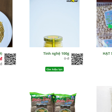
9)
Tinh nghệ 100g
HẠT 
0đ
0 đ
 đ
Còn hiệu lực