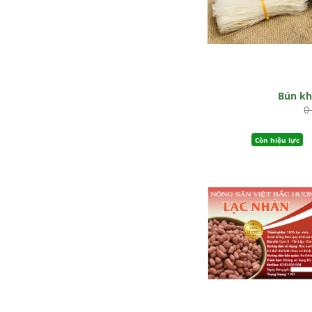
Bún k
0
Còn hiệu lực