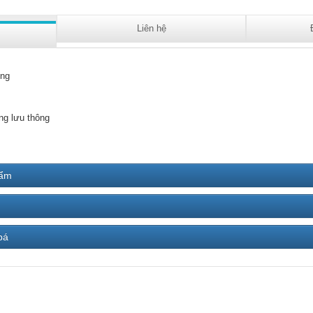
Liên hệ
ng
ng lưu thông
hẩm
bá