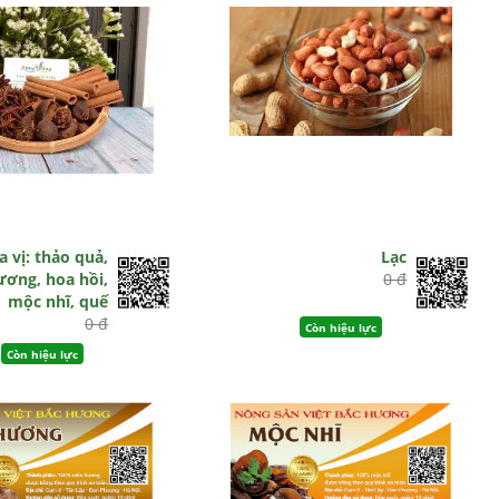
a vị: thảo quả,
Lạc
ơng, hoa hồi,
0 đ
mộc nhĩ, quế
0 đ
Còn hiệu lực
Còn hiệu lực