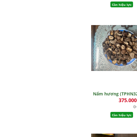
Còn hiệu lực
Nấm hương (TPHN3
375.00
0
Còn hiệu lực