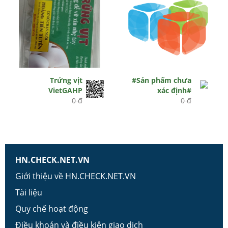
Trứng vịt
#Sản phẩm chưa
VietGAHP
xác định#
0 đ
0 đ
HN.CHECK.NET.VN
Giới thiệu về HN.CHECK.NET.VN
Tài liệu
Quy chế hoạt động
Điều khoản và điều kiện giao dịch