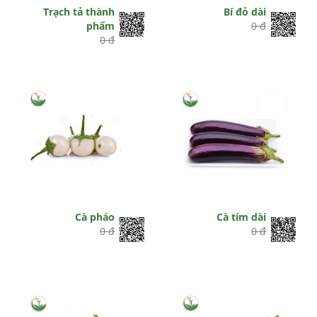
Trạch tả thành
Bí đỏ dài
phẩm
0 đ
0 đ
Cà pháo
Cà tím dài
0 đ
0 đ