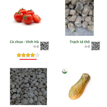
Cà chua - Vinh Hà
Trạch tả thô
0 đ
0 đ
Hết hiệu lực