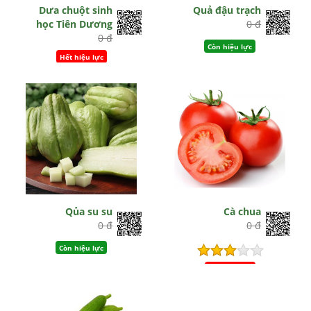
Dưa chuột sinh
Quả đậu trạch
học Tiên Dương
0 đ
0 đ
Còn hiệu lực
Hết hiệu lực
Qủa su su
Cà chua
0 đ
0 đ
Còn hiệu lực
Hết hiệu lực