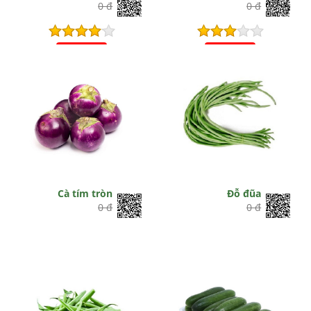
0 đ
0 đ
Hết hiệu lực
Hết hiệu lực
Cà tím tròn
Đỗ đũa
0 đ
0 đ