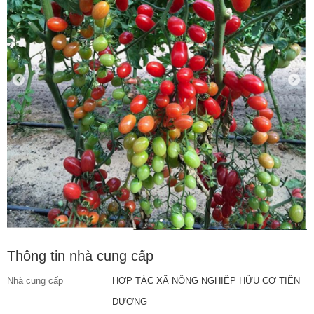
Thông tin nhà cung cấp
Nhà cung cấp
HỢP TÁC XÃ NÔNG NGHIỆP HỮU CƠ TIÊN
DƯƠNG