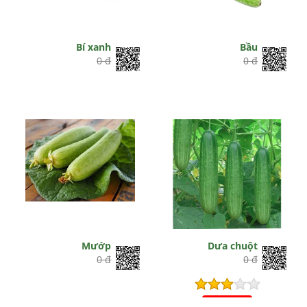
Bí xanh
Bầu
0 đ
0 đ
Mướp
Dưa chuột
0 đ
0 đ
Hết hiệu lực