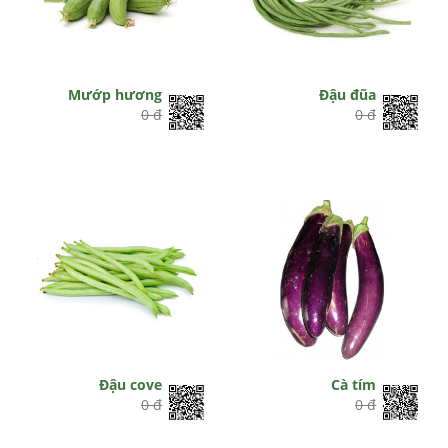
Mướp hương
Đậu đũa
0 đ
0 đ
Đậu cove
Cà tím
0 đ
0 đ