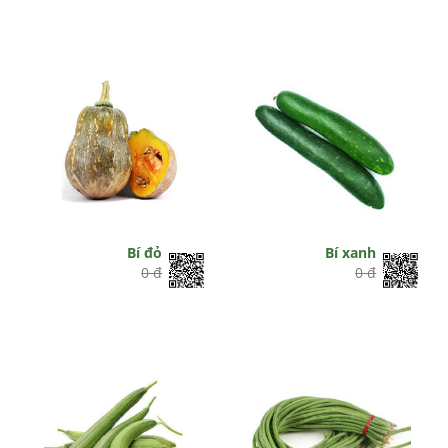
Bí đỏ
Bí xanh
0 đ
0 đ