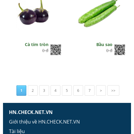
Cà tím tròn
Bầu sao
0 đ
0 đ
1
2
3
4
5
6
7
>
>>
HN.CHECK.NET.VN
Giới thiệu về HN.CHECK.NET.VN
Tài liệu