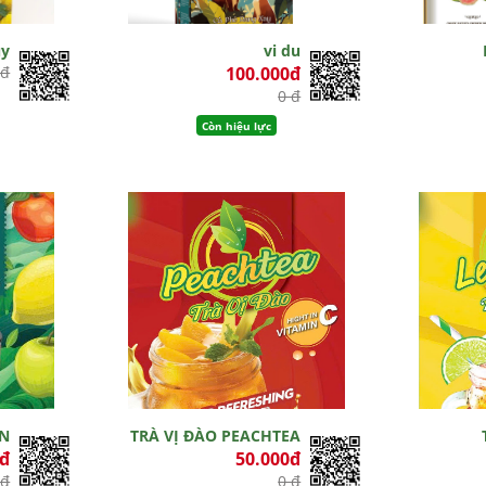
ủy
vi du
 đ
100.000đ
0 đ
Còn hiệu lực
EN
TRÀ VỊ ĐÀO PEACHTEA
0đ
50.000đ
 đ
0 đ