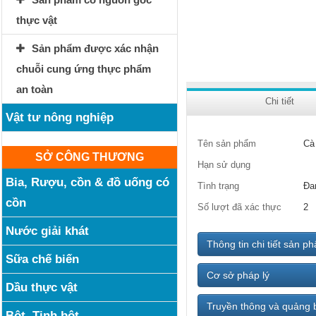
thực vật
Sản phẩm được xác nhận
chuỗi cung ứng thực phẩm
an toàn
Chi tiết
Vật tư nông nghiệp
Tên sản phẩm
Cà
SỞ CÔNG THƯƠNG
Hạn sử dụng
Bia, Rượu, cồn & đồ uống có
Tình trạng
Đa
cồn
Số lượt đã xác thực
2
Nước giải khát
Thông tin chi tiết sản p
Sữa chế biến
Cơ sở pháp lý
Dầu thực vật
Truyền thông và quảng 
Bột, Tinh bột