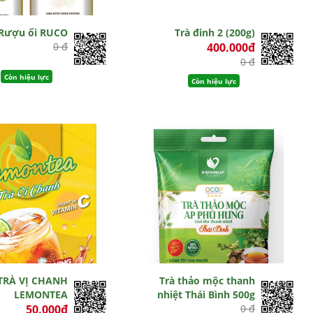
Rượu ổi RUCO
Trà đinh 2 (200g)
0 đ
400.000đ
0 đ
Còn hiệu lực
Còn hiệu lực
TRÀ VỊ CHANH
Trà thảo mộc thanh
LEMONTEA
nhiệt Thái Bình 500g
50.000đ
0 đ