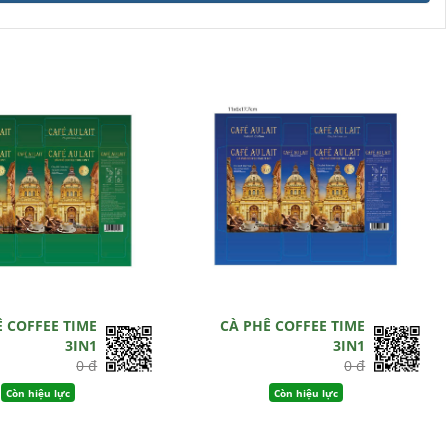
Ê COFFEE TIME
CÀ PHÊ COFFEE TIME
3IN1
3IN1
0 đ
0 đ
Còn hiệu lực
Còn hiệu lực