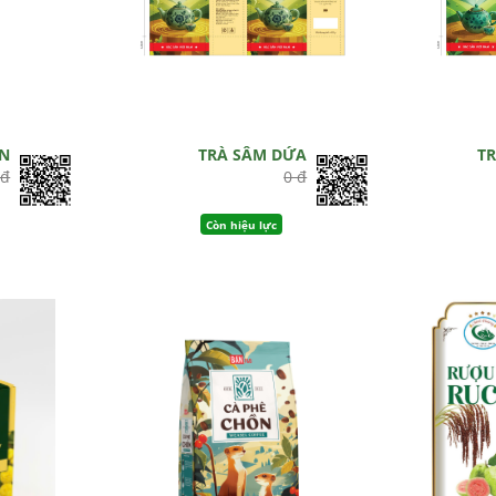
EN
TRÀ SÂM DỨA
T
 đ
0 đ
Còn hiệu lực