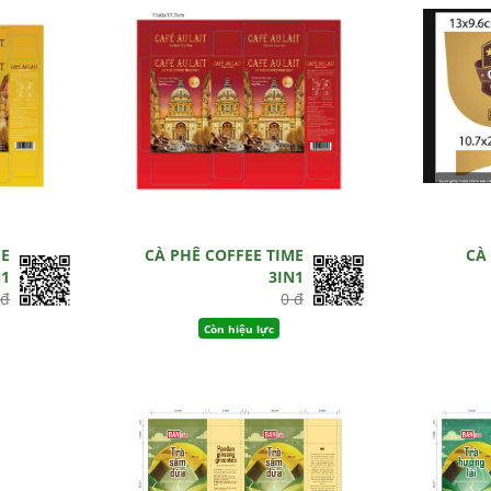
ME
CÀ PHÊ COFFEE TIME
CÀ
N1
3IN1
 đ
0 đ
Còn hiệu lực