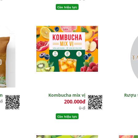
Còn hiệu lực
am
Kombucha mix vị
Rượu 
 đ
200.000đ
0 đ
Còn hiệu lực