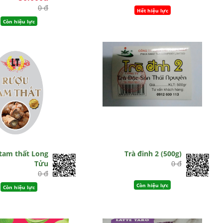
0 đ
Hết hiệu lực
Còn hiệu lực
tam thất Long
Trà đinh 2 (500g)
Tửu
0 đ
0 đ
Còn hiệu lực
Còn hiệu lực