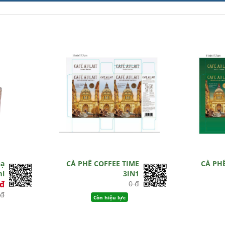
hạ
CÀ PHÊ COFFEE TIME
CÀ PH
ml
3IN1
0đ
0 đ
 đ
Còn hiệu lực