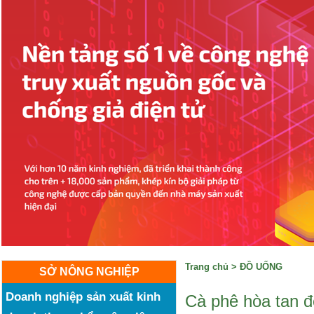
Trang chủ
>
ĐỒ UỐNG
SỞ NÔNG NGHIỆP
Doanh nghiệp sản xuất kinh
Cà phê hòa tan đ