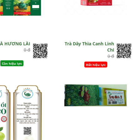
RÀ HƯƠNG LÀI
Trà Dây Thìa Canh Linh
0 đ
Chi
0 đ
Còn hiệu lực
Hết hiệu lực