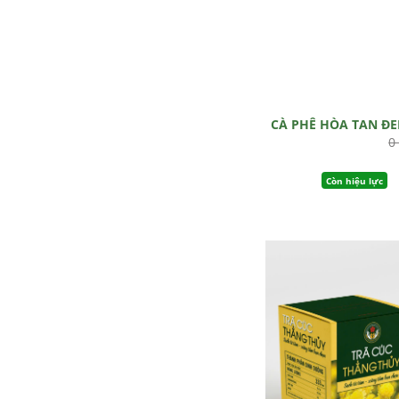
CÀ PHÊ HÒA TAN Đ
0
Còn hiệu lực