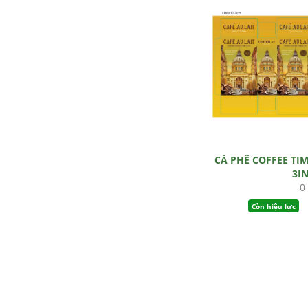
CÀ PHÊ COFFEE TI
3I
0
Còn hiệu lực