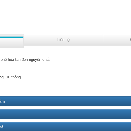
Liên hệ
 phê hòa tan đen nguyên chất
ng lưu thông
hẩm
bá