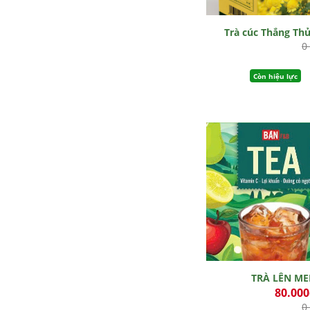
Trà cúc Thắng Th
0
Còn hiệu lực
TRÀ LÊN M
80.00
0