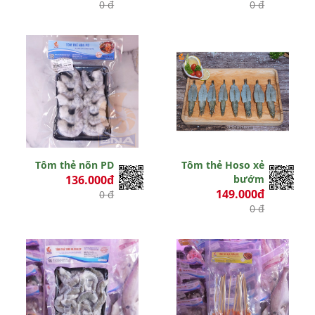
0 đ
0 đ
Tôm thẻ nõn PD
Tôm thẻ Hoso xẻ
136.000đ
bướm
149.000đ
0 đ
0 đ