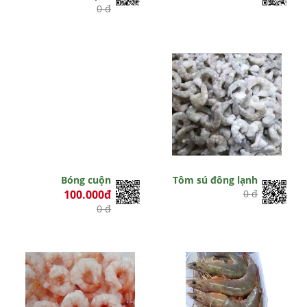
0 đ
Bóng cuộn
Tôm sú đông lạnh
100.000đ
0 đ
0 đ