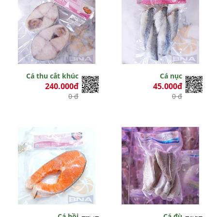
Cá thu cắt khúc
Cá nục
240.000đ
45.000đ
0 đ
0 đ
Cá hồi
Cá đù