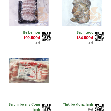
Bề bề nõn
Bạch tuộc
109.000đ
184.000đ
0 đ
0 đ
Ba chỉ bò mỹ đông
Thịt bò đông lạnh
lạnh
0 đ