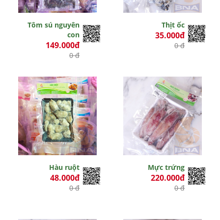
Tôm sú nguyên
Thịt ốc
con
35.000đ
149.000đ
0 đ
0 đ
Hàu ruột
Mực trứng
48.000đ
220.000đ
0 đ
0 đ