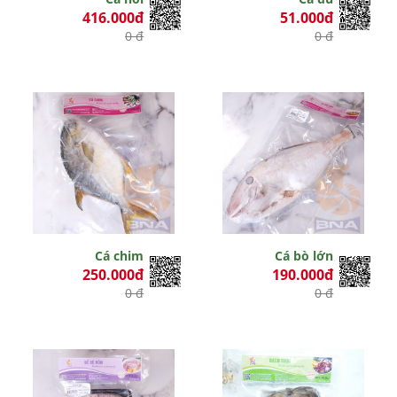
416.000đ
51.000đ
0 đ
0 đ
Cá chim
Cá bò lớn
250.000đ
190.000đ
0 đ
0 đ