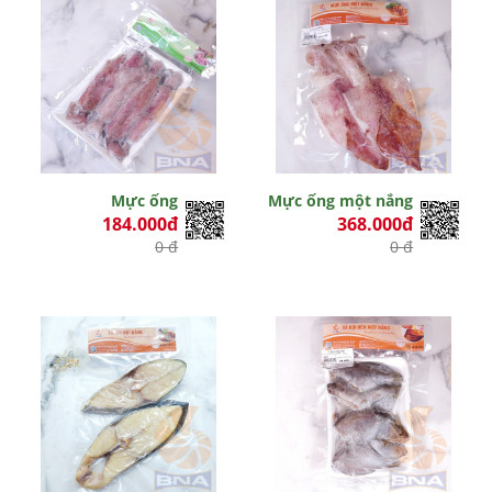
Mực ống
Mực ống một nắng
184.000đ
368.000đ
0 đ
0 đ