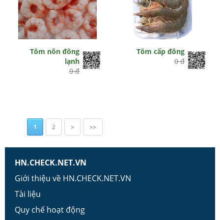
Tôm nõn đông
Tôm cấp đông
lạnh
0 đ
0 đ
1
2
>
>>
HN.CHECK.NET.VN
Giới thiệu về HN.CHECK.NET.VN
Tài liệu
Quy chế hoạt động