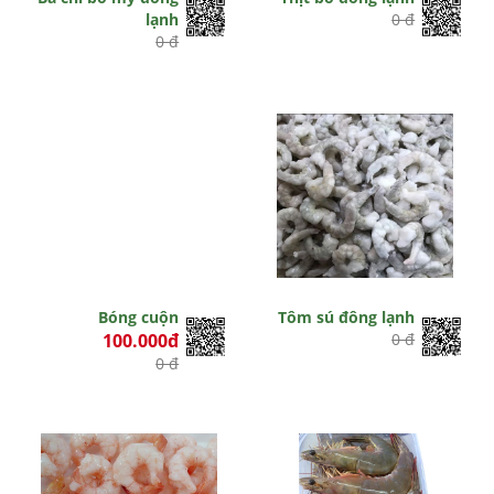
lạnh
0 đ
0 đ
Bóng cuộn
Tôm sú đông lạnh
100.000đ
0 đ
0 đ