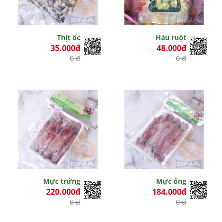
Thịt ốc
Hàu ruột
35.000đ
48.000đ
0 đ
0 đ
Mực trứng
Mực ống
220.000đ
184.000đ
0 đ
0 đ