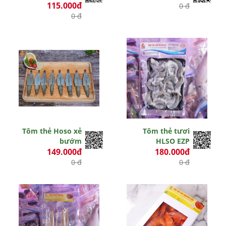
115.000đ
0 đ
0 đ
Tôm thẻ Hoso xẻ
Tôm thẻ tươi
bướm
HLSO EZP
149.000đ
180.000đ
0 đ
0 đ