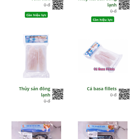
0 đ
lạnh
0 đ
Còn hiệu lực
Còn hiệu lực
Thủy sản đông
Cá basa fillets
lạnh
0 đ
0 đ