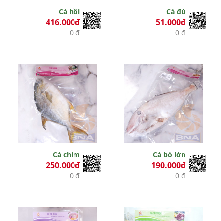
Cá hồi
Cá đù
416.000đ
51.000đ
0 đ
0 đ
Cá chim
Cá bò lớn
250.000đ
190.000đ
0 đ
0 đ