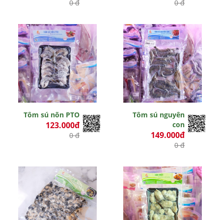
0 đ
0 đ
Tôm sú nõn PTO
Tôm sú nguyên
123.000đ
con
149.000đ
0 đ
0 đ