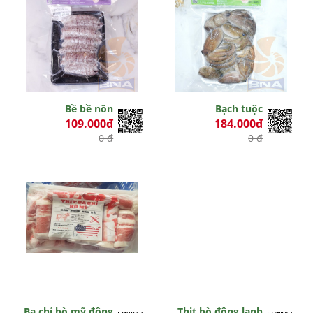
Bề bề nõn
Bạch tuộc
109.000đ
184.000đ
0 đ
0 đ
Ba chỉ bò mỹ đông
Thịt bò đông lạnh