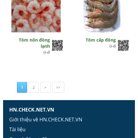
Tôm nõn đông
Tôm cấp đông
lạnh
0 đ
0 đ
1
2
>
>>
HN.CHECK.NET.VN
Giới thiệu về HN.CHECK.NET.VN
Tài liệu