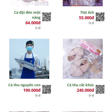
Cá đội đèn một
Thịt ếch
nắng
55.000đ
64.000đ
0 đ
0 đ
Cá thu nguyên con
Cá thu cắt khúc
190.000đ
240.000đ
0 đ
0 đ