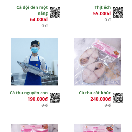
Cá đội đèn một
Thịt ếch
nắng
55.000đ
64.000đ
0 đ
0 đ
Cá thu nguyên con
Cá thu cắt khúc
190.000đ
240.000đ
0 đ
0 đ