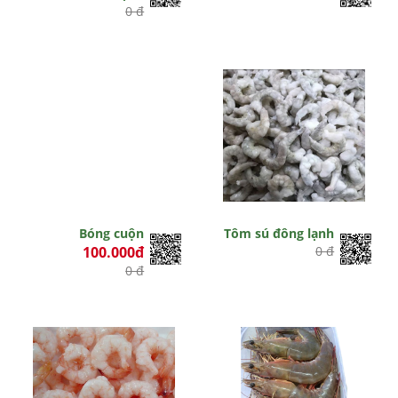
0 đ
Bóng cuộn
Tôm sú đông lạnh
100.000đ
0 đ
0 đ