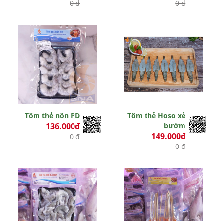
0 đ
0 đ
Tôm thẻ nõn PD
Tôm thẻ Hoso xẻ
136.000đ
bướm
149.000đ
0 đ
0 đ