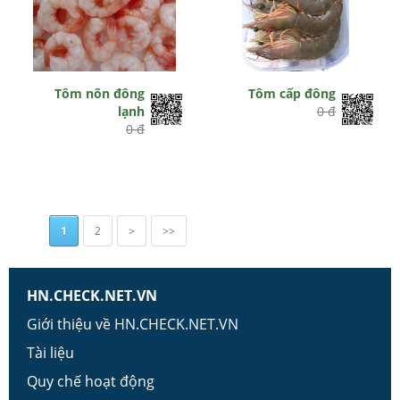
Tôm nõn đông
Tôm cấp đông
lạnh
0 đ
0 đ
1
2
>
>>
HN.CHECK.NET.VN
Giới thiệu về HN.CHECK.NET.VN
Tài liệu
Quy chế hoạt động