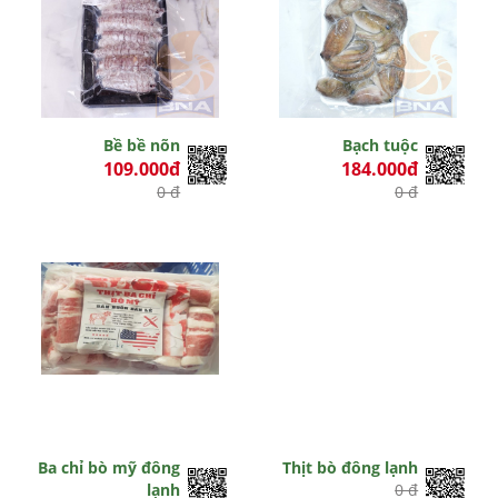
Bề bề nõn
Bạch tuộc
109.000đ
184.000đ
0 đ
0 đ
Ba chỉ bò mỹ đông
Thịt bò đông lạnh
lạnh
0 đ