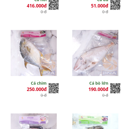
416.000đ
51.000đ
0 đ
0 đ
Cá chim
Cá bò lớn
250.000đ
190.000đ
0 đ
0 đ