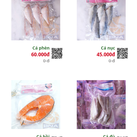
Cá phèn
Cá nục
60.000đ
45.000đ
0 đ
0 đ
Cá hồi
Cá đù