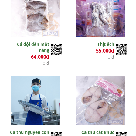
Cá đội đèn một
Thịt ếch
nắng
55.000đ
64.000đ
0 đ
0 đ
Cá thu nguyên con
Cá thu cắt khúc