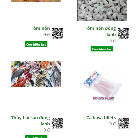
Tôm nõn
Tôm nõn đông
0 đ
lạnh
0 đ
Còn hiệu lực
Còn hiệu lực
Thủy hải sản đông
Cá basa fillets
lạnh
0 đ
0 đ