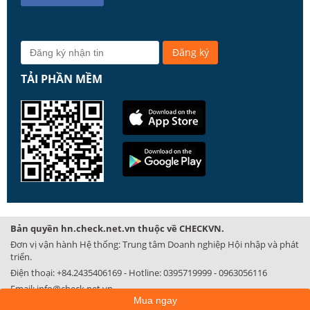
TẢI PHẦN MỀM
Bản quyền hn.check.net.vn thuộc về CHECKVN.
Đơn vị vận hành Hệ thống: Trung tâm Doanh nghiệp Hội nhập và phát
triển.
Điện thoại:
+84.2435406169
- Hotline:
0395719999
-
0963056116
Email:
info@check.net.vn