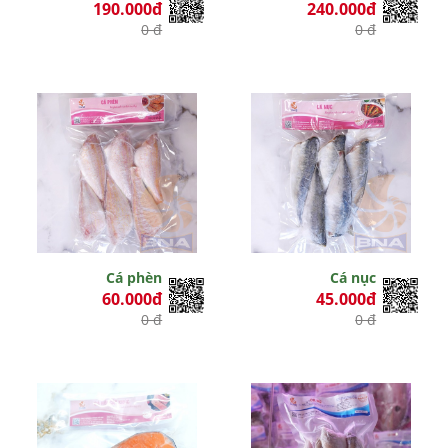
190.000đ
240.000đ
0 đ
0 đ
Cá phèn
Cá nục
60.000đ
45.000đ
0 đ
0 đ