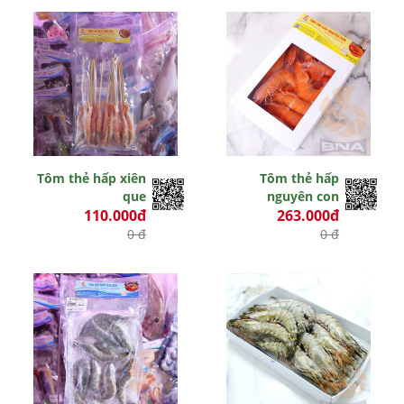
Tôm thẻ hấp xiên
Tôm thẻ hấp
que
nguyên con
110.000đ
263.000đ
0 đ
0 đ