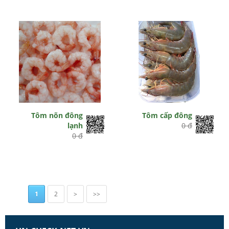
Tôm nõn đông
Tôm cấp đông
lạnh
0 đ
0 đ
1
2
>
>>