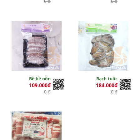
0 đ
0 đ
Bề bề nõn
Bạch tuộc
109.000đ
184.000đ
0 đ
0 đ