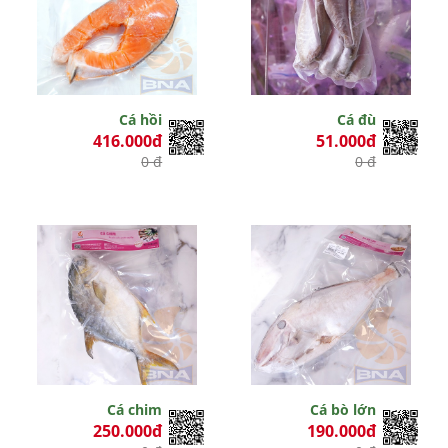
Cá hồi
Cá đù
416.000đ
51.000đ
0 đ
0 đ
Cá chim
Cá bò lớn
250.000đ
190.000đ