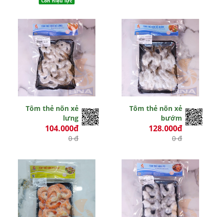
Còn hiệu lực
Tôm thẻ nõn xẻ
Tôm thẻ nõn xẻ
lưng
bướm
104.000đ
128.000đ
0 đ
0 đ