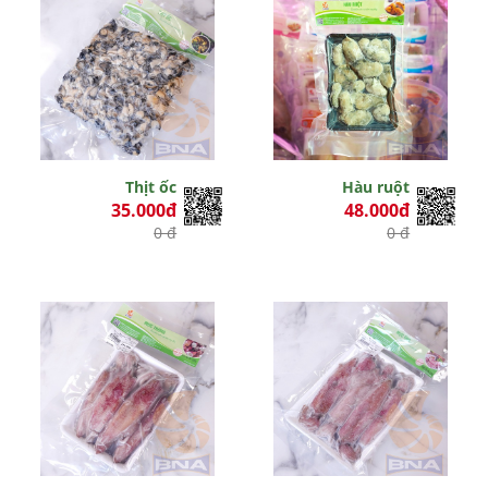
Thịt ốc
Hàu ruột
35.000đ
48.000đ
0 đ
0 đ