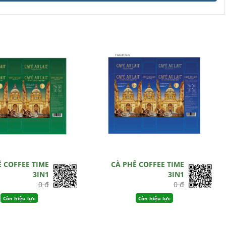
Ê COFFEE TIME
CÀ PHÊ COFFEE TIME
3IN1
3IN1
0 đ
0 đ
Còn hiệu lực
Còn hiệu lực