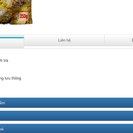
Liên hệ
h trà
ng lưu thông
hẩm
bá