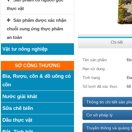
thực vật
Sản phẩm được xác nhận
chuỗi cung ứng thực phẩm
an toàn
Chi tiết
Vật tư nông nghiệp
Tên sản phẩm
Đin
SỞ CÔNG THƯƠNG
Hạn sử dụng
Bia, Rượu, cồn & đồ uống có
Tình trạng
Đa
cồn
Số lượt đã xác thực
68
Nước giải khát
Thông tin chi tiết sản p
Sữa chế biến
Cơ sở pháp lý
Dầu thực vật
Truyền thông và quảng 
Bột, Tinh bột