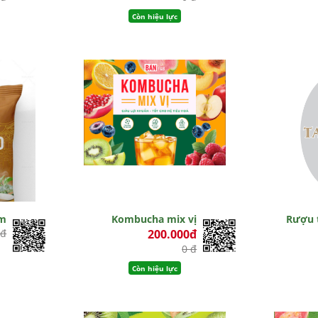
Còn hiệu lực
am
Kombucha mix vị
Rượu 
 đ
200.000đ
0 đ
Còn hiệu lực