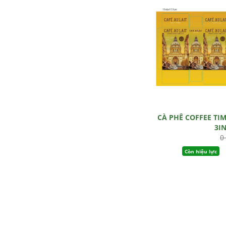
CÀ PHÊ COFFEE TI
3I
0
Còn hiệu lực