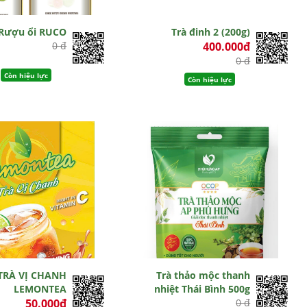
Rượu ổi RUCO
Trà đinh 2 (200g)
0 đ
400.000đ
0 đ
Còn hiệu lực
Còn hiệu lực
TRÀ VỊ CHANH
Trà thảo mộc thanh
LEMONTEA
nhiệt Thái Bình 500g
50.000đ
0 đ