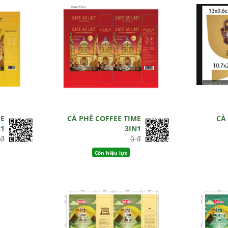
ME
CÀ PHÊ COFFEE TIME
CÀ
N1
3IN1
 đ
0 đ
Còn hiệu lực