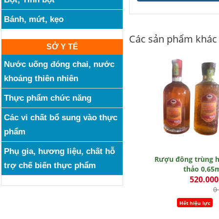
Bánh, mứt, kẹo
Các sản phẩm khác
SỞ Y TẾ
Nước uống đóng chai, nước
khoáng thiên nhiên
Thực phẩm chức năng
Các vi chất bổ sung vào thực
phẩm
Phụ gia, hương liệu, chất hỗ
Rượu đông trùng 
trợ chế biến thực phẩm
thảo 0,65
520.00
0
Hết hiệu lực