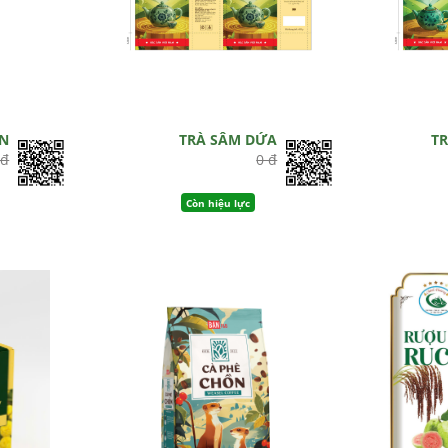
EN
TRÀ SÂM DỨA
T
 đ
0 đ
Còn hiệu lực