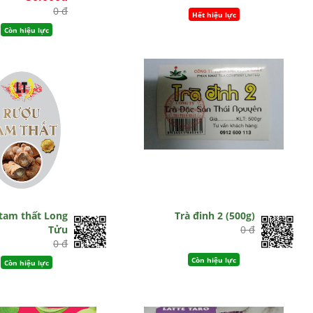
0 đ
Hết hiệu lực
Còn hiệu lực
tam thất Long
Trà đinh 2 (500g)
Tửu
0 đ
0 đ
Còn hiệu lực
Còn hiệu lực