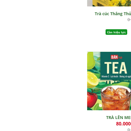
Trà cúc Thắng Th
0
Còn hiệu lực
TRÀ LÊN M
80.00
0