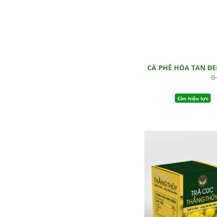
CÀ PHÊ HÒA TAN Đ
0
Còn hiệu lực