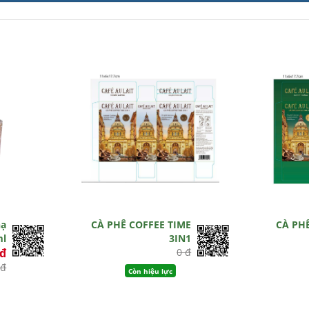
hạ
CÀ PHÊ COFFEE TIME
CÀ PH
ml
3IN1
0đ
0 đ
 đ
Còn hiệu lực