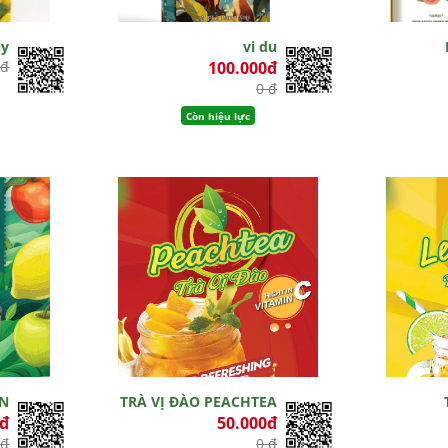
ủy
vi du
 đ
100.000đ
0 đ
Còn hiệu lực
EN
TRÀ VỊ ĐÀO PEACHTEA
0đ
50.000đ
 đ
0 đ