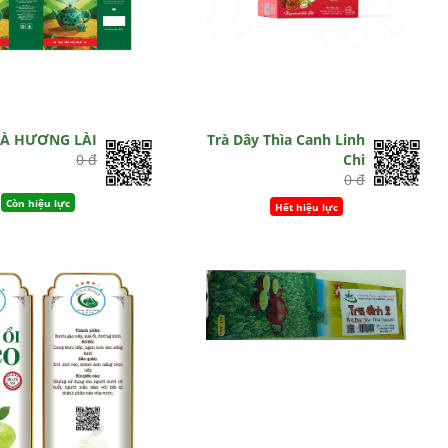
RÀ HƯƠNG LÀI
Trà Dây Thìa Canh Linh
0 đ
Chi
0 đ
Còn hiệu lực
Hết hiệu lực