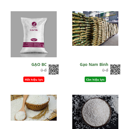
GẠO BC
Gạo Nam Bình
0 đ
0 đ
Hết hiệu lực
Còn hiệu lực