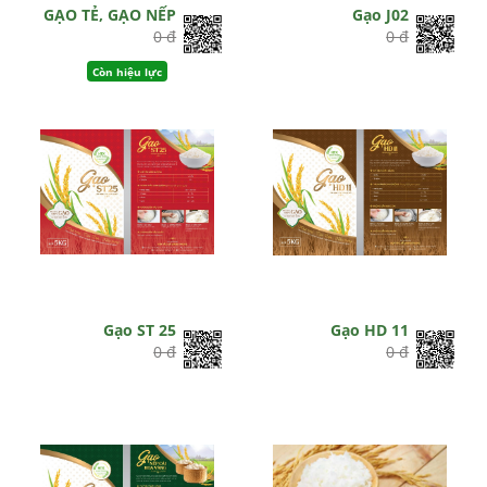
GẠO TẺ, GẠO NẾP
Gạo J02
0 đ
0 đ
Còn hiệu lực
Gạo ST 25
Gạo HD 11
0 đ
0 đ