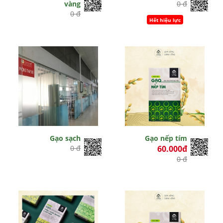
vàng
0 đ
0 đ
Hết hiệu lực
Gạo sạch
Gạo nếp tím
0 đ
60.000đ
0 đ