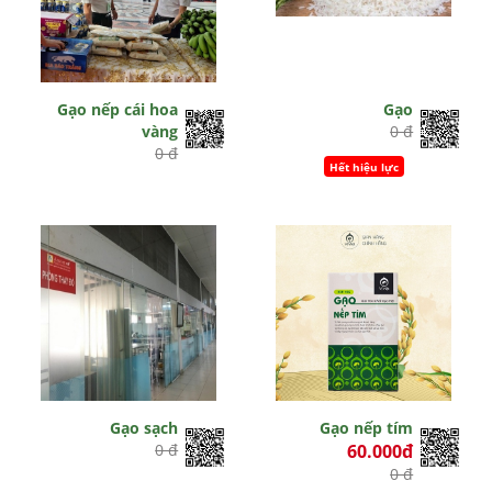
Gạo nếp cái hoa
Gạo
vàng
0 đ
0 đ
Hết hiệu lực
Gạo sạch
Gạo nếp tím
0 đ
60.000đ
0 đ