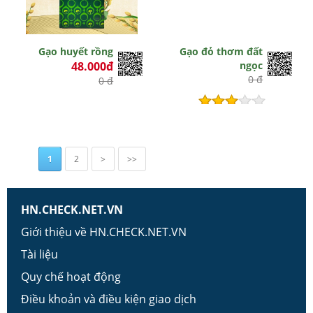
Gạo huyết rồng
Gạo đỏ thơm đất
48.000đ
ngọc
0 đ
0 đ
Hết hiệu lực
1
2
>
>>
HN.CHECK.NET.VN
Giới thiệu về HN.CHECK.NET.VN
Tài liệu
Quy chế hoạt động
Điều khoản và điều kiện giao dịch