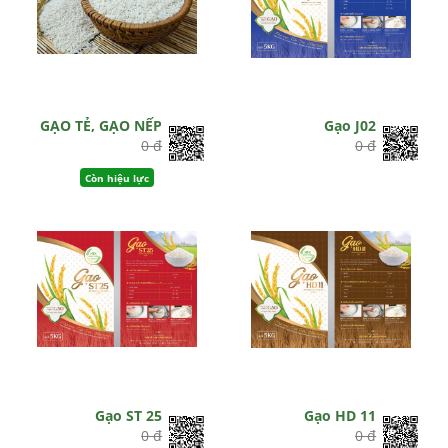
GẠO TẺ, GẠO NẾP
Gạo J02
0 đ
0 đ
Còn hiệu lực
Gạo ST 25
Gạo HD 11
0 đ
0 đ