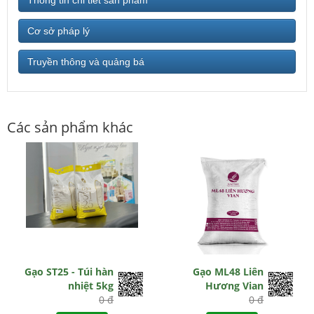
Thông tin chi tiết sản phẩm
Cơ sở pháp lý
Truyền thông và quảng bá
Các sản phẩm khác
Gạo ST25 - Túi hàn
Gạo ML48 Liên
nhiệt 5kg
Hương Vian
0 đ
0 đ