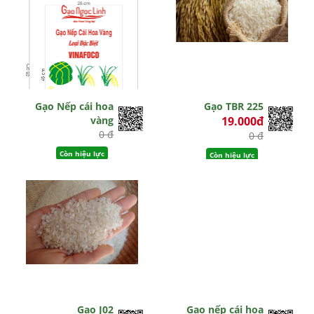
Gạo Nếp cái hoa
Gạo TBR 225
vàng
19.000đ
0 đ
0 đ
Còn hiệu lực
Còn hiệu lực
Gạo J02
Gạo nếp cái hoa