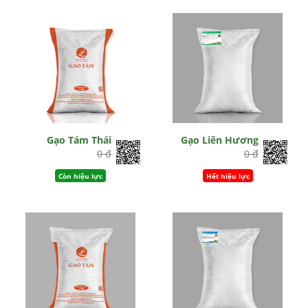
Gạo Tám Thái
Gạo Liên Hương
0 đ
0 đ
Còn hiệu lực
Hết hiệu lực