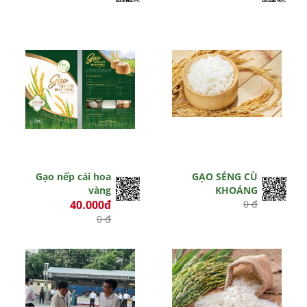
Gạo nếp cái hoa
GẠO SÉNG CÙ
vàng
KHOÁNG
40.000đ
0 đ
0 đ