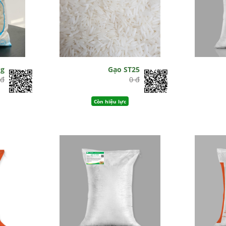
kg
Gạo ST25
 đ
0 đ
Còn hiệu lực