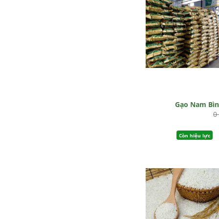
Gạo Nam Bì
0
Còn hiệu lực