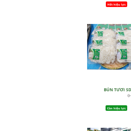
Hết hiệu lực
BÚN TƯƠI S
0
Còn hiệu lực