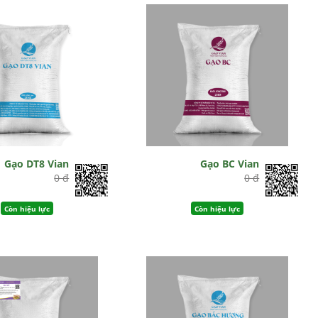
Gạo DT8 Vian
Gạo BC Vian
0 đ
0 đ
Còn hiệu lực
Còn hiệu lực