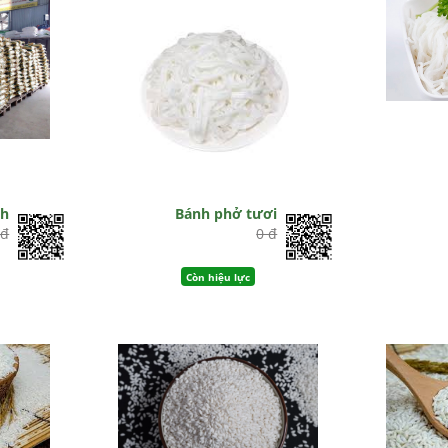
nh
Bánh phở tươi
 đ
0 đ
Còn hiệu lực