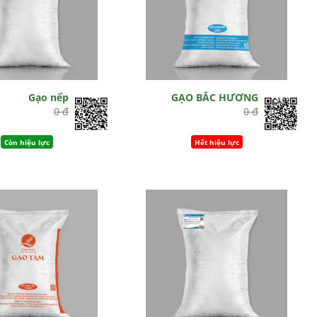
Gạo nếp
GẠO BẮC HƯƠNG
0 đ
0 đ
Còn hiệu lực
Hết hiệu lực