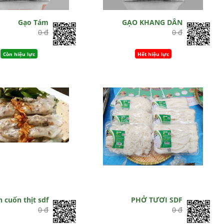
Gạo Tám
GẠO KHANG DÂN
0 đ
0 đ
Còn hiệu lực
Hết hiệu lực
 cuốn thịt sdf
PHỞ TƯƠI SDF
0 đ
0 đ