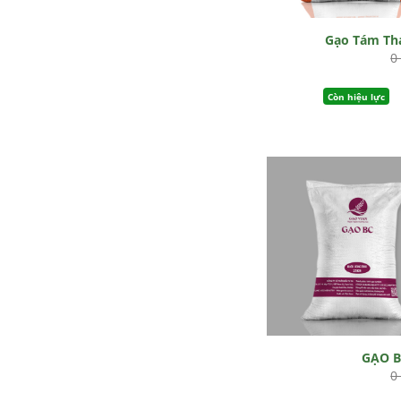
Gạo Tám Th
0
Còn hiệu lực
GẠO 
0