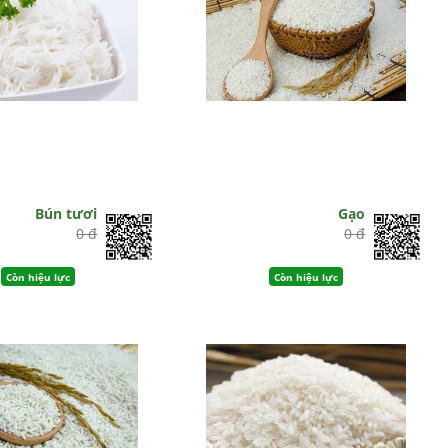
Bún tươi
Gạo
0 đ
0 đ
Còn hiệu lực
Còn hiệu lực