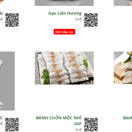
ái
Gạo Liên Hương
 đ
0 đ
Hết hiệu lực
BC
BÁNH CUỐN MỘC NHĨ
Bánh
 đ
SDF
0 đ