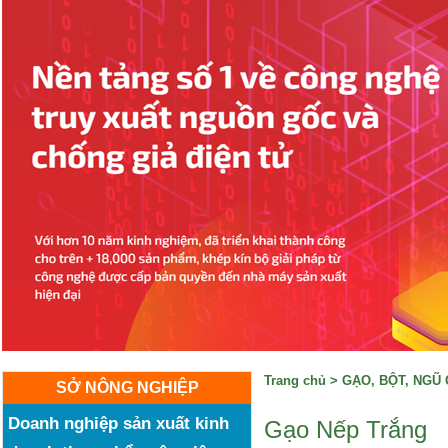
Trang chủ
>
GẠO, BỘT, NGŨ
SỞ NÔNG NGHIỆP
Doanh nghiệp sản xuất kinh
Gạo Nếp Trắng