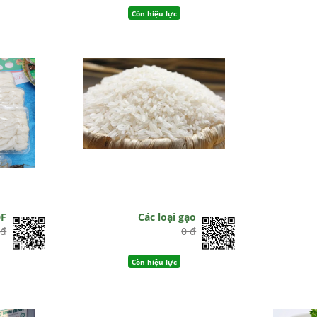
Còn hiệu lực
DF
Các loại gạo
 đ
0 đ
Còn hiệu lực