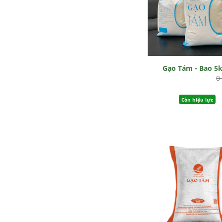
Gạo Tám - Bao 5
0
Còn hiệu lực