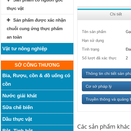
thực vật
Chi tiết
Sản phẩm được xác nhận
chuỗi cung ứng thực phẩm
Tên sản phẩm
Gạ
an toàn
Hạn sử dụng
Vật tư nông nghiệp
Tình trạng
Đa
Số lượt đã xác thực
2
SỞ CÔNG THƯƠNG
Thông tin chi tiết sản p
Bia, Rượu, cồn & đồ uống có
cồn
Cơ sở pháp lý
Nước giải khát
Truyền thông và quảng 
Sữa chế biến
Dầu thực vật
Các sản phẩm khác
Bột, Tinh bột