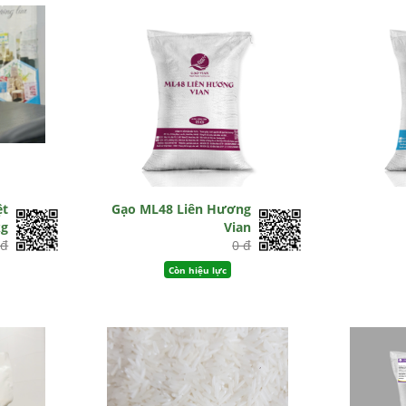
ệt
Gạo ML48 Liên Hương
kg
Vian
 đ
0 đ
Còn hiệu lực