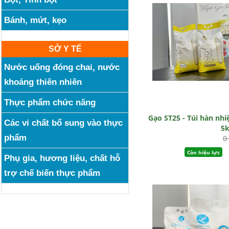
Bánh, mứt, kẹo
SỞ Y TẾ
Nước uống đóng chai, nước
khoáng thiên nhiên
Thực phẩm chức năng
Gạo ST25 - Túi hàn nhi
Các vi chất bổ sung vào thực
5
phẩm
0
Còn hiệu lực
Phụ gia, hương liệu, chất hỗ
trợ chế biến thực phẩm