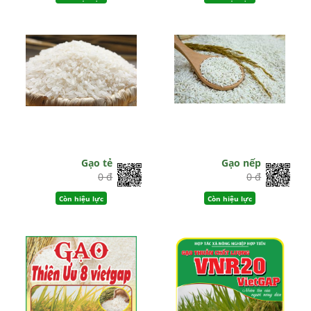
Gạo tẻ
Gạo nếp
0 đ
0 đ
Còn hiệu lực
Còn hiệu lực