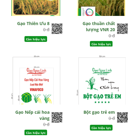
Gạo Thiên Ưu 8
Gạo thuần chất
0 đ
lượng VNR 20
0 đ
Còn hiệu lực
Còn hiệu lực
Gạo Nếp cái hoa
Bột gạo trẻ em
vàng
0 đ
0 đ
Còn hiệu lực
Còn hiệu lực