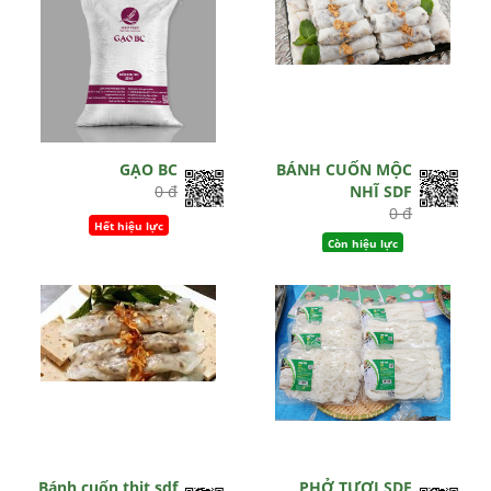
GẠO BC
BÁNH CUỐN MỘC
0 đ
NHĨ SDF
0 đ
Hết hiệu lực
Còn hiệu lực
Bánh cuốn thịt sdf
PHỞ TƯƠI SDF