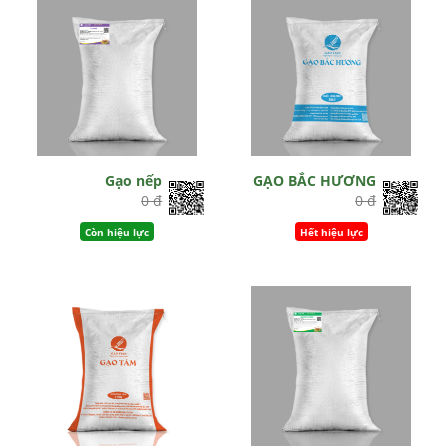
Gạo nếp
GẠO BẮC HƯƠNG
0 đ
0 đ
Còn hiệu lực
Hết hiệu lực