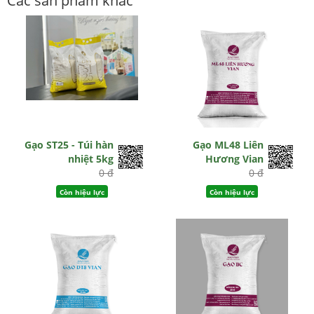
Các sản phẩm khác
Gạo ST25 - Túi hàn
Gạo ML48 Liên
nhiệt 5kg
Hương Vian
0 đ
0 đ
Còn hiệu lực
Còn hiệu lực