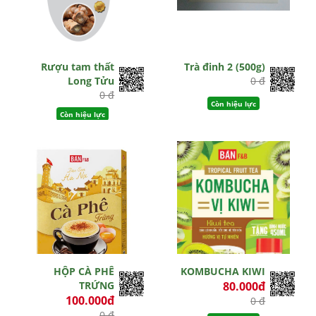
Rượu tam thất
Trà đinh 2 (500g)
Long Tửu
0 đ
0 đ
Còn hiệu lực
Còn hiệu lực
HỘP CÀ PHÊ
KOMBUCHA KIWI
TRỨNG
80.000đ
100.000đ
0 đ
0 đ