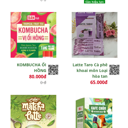
Còn hiệu lực
Còn hiệu lực
KOMBUCHA ỔI
Latte Taro Cà phê
HỒNG
khoai môn Loại
80.000đ
hòa tan
65.000đ
0 đ
0 đ
Còn hiệu lực
Hết hiệu lực