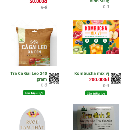
50.000đ
Bình 500g
0 đ
0 đ
Hết hiệu lực
Còn hiệu lực
Trà Cà Gai Leo 240
Kombucha mix vị
gram
200.000đ
0 đ
0 đ
Còn hiệu lực
Còn hiệu lực