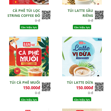
CÀ PHÊ TÚI LỌC
TÚI LATTE SẦU
STRING COFFEE ĐỎ
RIÊNG
0 đ
0 đ
Còn hiệu lực
Còn hiệu lực
TÚI CÀ PHÊ MUỐI
TÚI LATTE DỪA
150.000đ
150.000đ
0 đ
0 đ
Còn hiệu lực
Còn hiệu lực