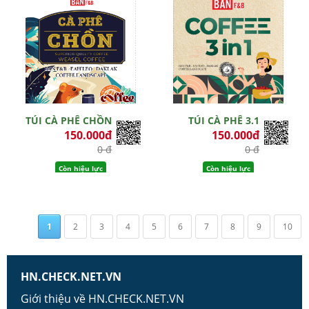
TÚI CÀ PHÊ CHỒN
TÚI CÀ PHÊ 3.1
150.000đ
150.000đ
0 đ
0 đ
Còn hiệu lực
Còn hiệu lực
1
2
3
4
5
6
7
8
9
10
HN.CHECK.NET.VN
Giới thiệu về HN.CHECK.NET.VN