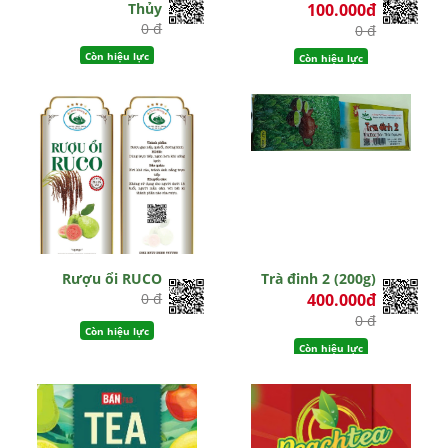
Thủy
100.000đ
0 đ
0 đ
Còn hiệu lực
Còn hiệu lực
Rượu ổi RUCO
Trà đinh 2 (200g)
0 đ
400.000đ
0 đ
Còn hiệu lực
Còn hiệu lực