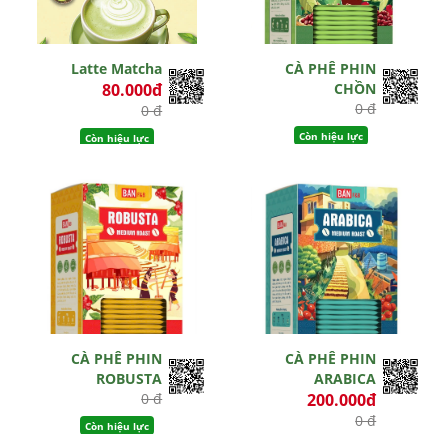
Latte Matcha
CÀ PHÊ PHIN
80.000đ
CHỒN
0 đ
0 đ
Còn hiệu lực
Còn hiệu lực
CÀ PHÊ PHIN
CÀ PHÊ PHIN
ROBUSTA
ARABICA
0 đ
200.000đ
0 đ
Còn hiệu lực