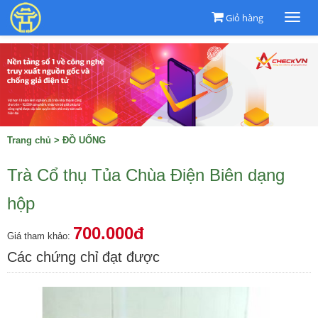
Giỏ hàng
Togg
navi
Trang chủ
>
ĐỒ UỐNG
Trà Cổ thụ Tủa Chùa Điện Biên dạng
hộp
700.000đ
Giá tham khảo:
Các chứng chỉ đạt được