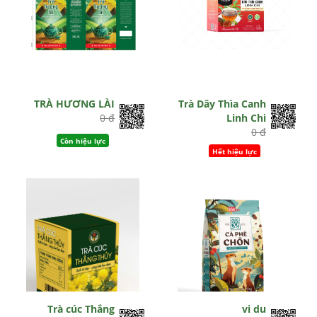
TRÀ HƯƠNG LÀI
Trà Dây Thìa Canh
0 đ
Linh Chi
0 đ
Còn hiệu lực
Hết hiệu lực
Trà cúc Thắng
vi du