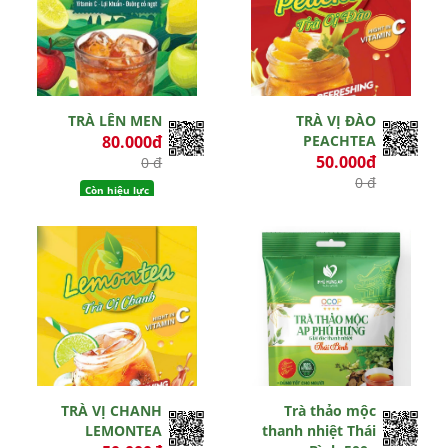
TRÀ LÊN MEN
TRÀ VỊ ĐÀO
80.000đ
PEACHTEA
50.000đ
0 đ
0 đ
Còn hiệu lực
Còn hiệu lực
TRÀ VỊ CHANH
Trà thảo mộc
LEMONTEA
thanh nhiệt Thái