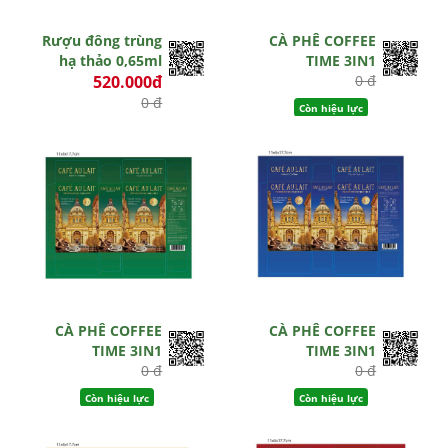
Rượu đông trùng
CÀ PHÊ COFFEE
hạ thảo 0,65ml
TIME 3IN1
520.000đ
0 đ
0 đ
Còn hiệu lực
Hết hiệu lực
CÀ PHÊ COFFEE
CÀ PHÊ COFFEE
TIME 3IN1
TIME 3IN1
0 đ
0 đ
Còn hiệu lực
Còn hiệu lực