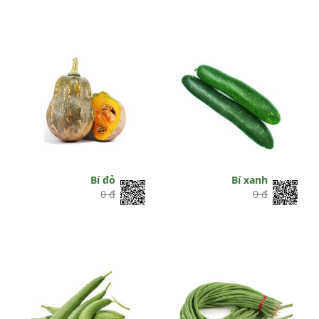
Bí đỏ
Bí xanh
0 đ
0 đ