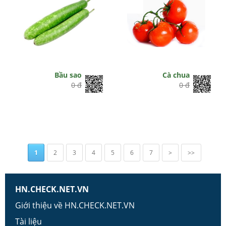
Bầu sao
Cà chua
0 đ
0 đ
1
2
3
4
5
6
7
>
>>
HN.CHECK.NET.VN
Giới thiệu về HN.CHECK.NET.VN
Tài liệu