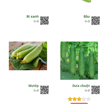
Bí xanh
Bầu
0 đ
0 đ
Mướp
Dưa chuột
0 đ
0 đ
Hết hiệu lực