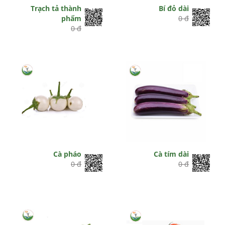
Trạch tả thành
Bí đỏ dài
phẩm
0 đ
0 đ
Cà pháo
Cà tím dài
0 đ
0 đ