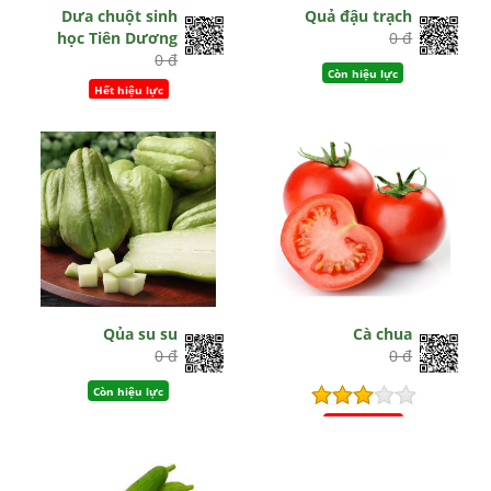
Dưa chuột sinh
Quả đậu trạch
học Tiên Dương
0 đ
0 đ
Còn hiệu lực
Hết hiệu lực
Qủa su su
Cà chua
0 đ
0 đ
Còn hiệu lực
Hết hiệu lực