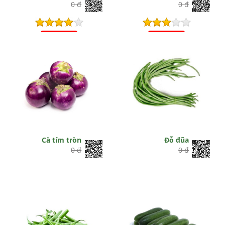
0 đ
0 đ
Hết hiệu lực
Hết hiệu lực
Cà tím tròn
Đỗ đũa
0 đ
0 đ