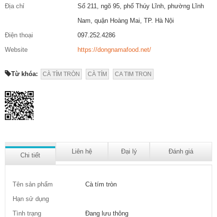
Địa chỉ
Số 211, ngõ 95, phố Thúy Lĩnh, phường Lĩnh
Nam, quận Hoàng Mai, TP. Hà Nội
Điện thoại
097.252.4286
Website
https://dongnamafood.net/
Từ khóa:
CÀ TÍM TRÒN
CÀ TÍM
CA TIM TRON
Liên hệ
Đại lý
Đánh giá
Chi tiết
Tên sản phẩm
Cà tím tròn
Hạn sử dụng
Tình trạng
Đang lưu thông