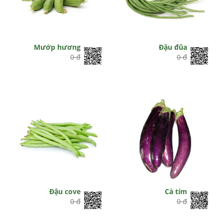
Mướp hương
Đậu đũa
0 đ
0 đ
Đậu cove
Cà tím
0 đ
0 đ