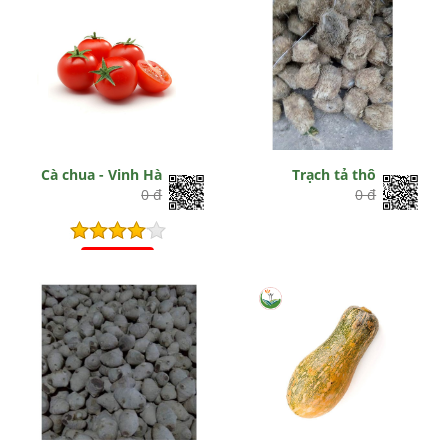
Cà chua - Vinh Hà
Trạch tả thô
0 đ
0 đ
Hết hiệu lực