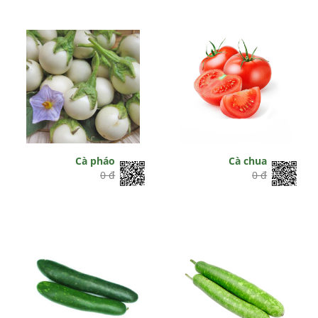
Cà pháo
Cà chua
0 đ
0 đ