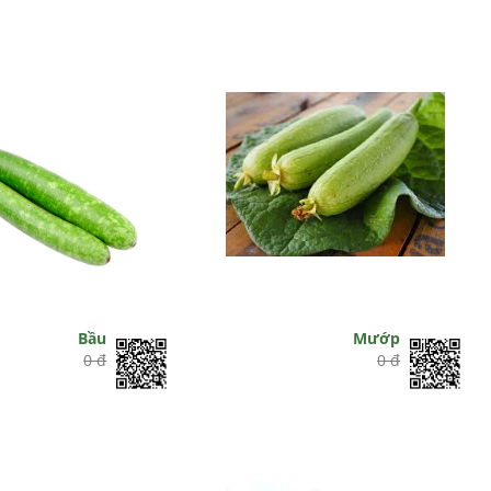
Bầu
Mướp
0 đ
0 đ