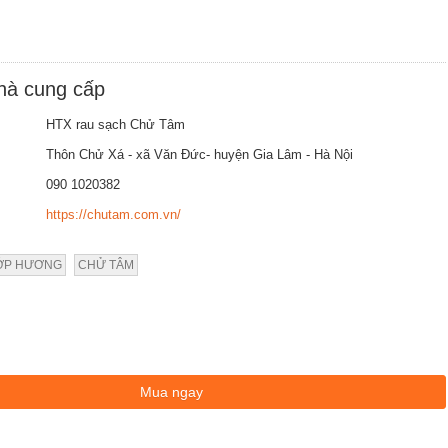
nhà cung cấp
HTX rau sạch Chử Tâm
Thôn Chử Xá - xã Văn Đức- huyện Gia Lâm - Hà Nội
090 1020382
https://chutam.com.vn/
ỚP HƯƠNG
CHỬ TÂM