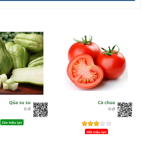
Qủa su su
Cà chua
0 đ
0 đ
Còn hiệu lực
Hết hiệu lực