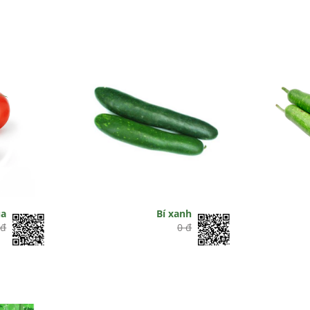
ua
Bí xanh
 đ
0 đ