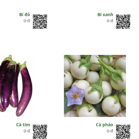
Bí đỏ
Bí xanh
0 đ
0 đ
Cà tím
Cà pháo
0 đ
0 đ