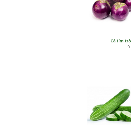
Cà tím tr
0