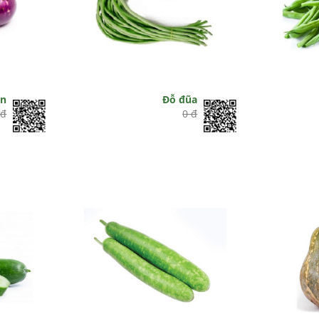
òn
Đỗ đũa
 đ
0 đ