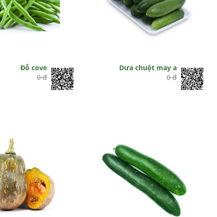
Đỗ cove
Dưa chuột may a
0 đ
0 đ