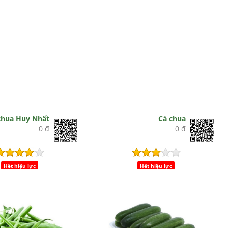
chua Huy Nhất
Cà chua
0 đ
0 đ
Hết hiệu lực
Hết hiệu lực