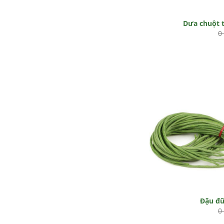
Dưa chuột 
0
Đậu đ
0