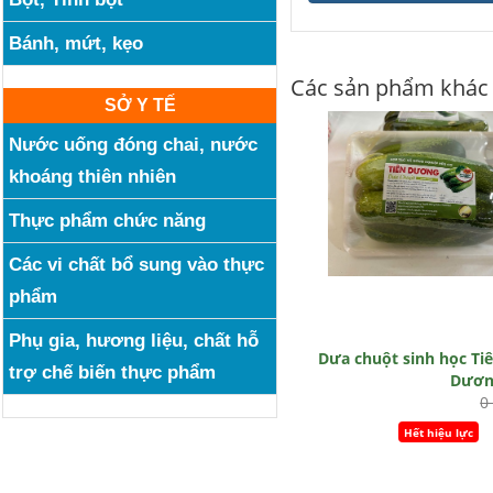
Bánh, mứt, kẹo
Các sản phẩm khác
SỞ Y TẾ
Nước uống đóng chai, nước
khoáng thiên nhiên
Thực phẩm chức năng
Các vi chất bổ sung vào thực
phẩm
Phụ gia, hương liệu, chất hỗ
Dưa chuột sinh học Ti
trợ chế biến thực phẩm
Dươn
0
Hết hiệu lực