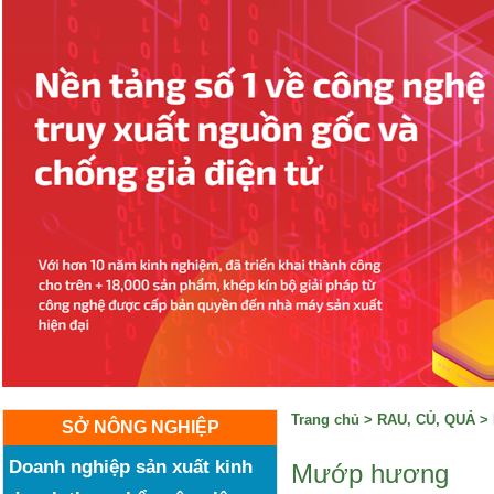
Trang chủ
>
RAU, CỦ, QUẢ
>
SỞ NÔNG NGHIỆP
Doanh nghiệp sản xuất kinh
Mướp hương