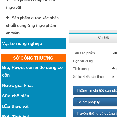
thực vật
Sản phẩm được xác nhận
chuỗi cung ứng thực phẩm
an toàn
Chi tiết
Vật tư nông nghiệp
Tên sản phẩm
Mư
SỞ CÔNG THƯƠNG
Hạn sử dụng
Bia, Rượu, cồn & đồ uống có
Tình trạng
Đa
cồn
Số lượt đã xác thực
5
Nước giải khát
Thông tin chi tiết sản p
Sữa chế biến
Cơ sở pháp lý
Dầu thực vật
Truyền thông và quảng 
Bột, Tinh bột