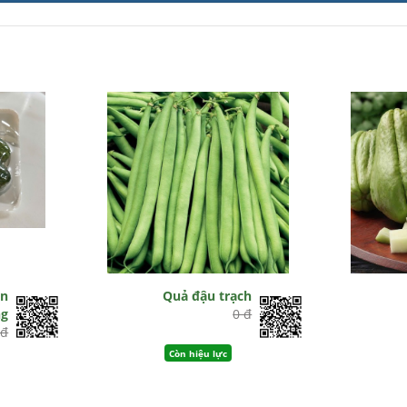
ên
Quả đậu trạch
g
0 đ
 đ
Còn hiệu lực