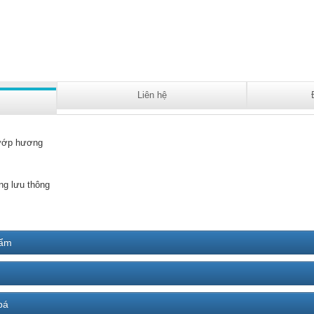
Liên hệ
ớp hương
ng lưu thông
hẩm
bá