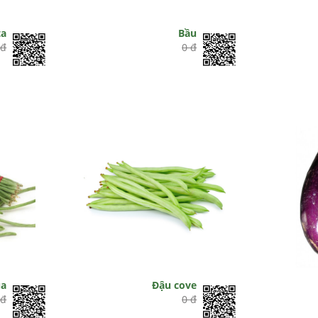
ta
Bầu
 đ
0 đ
ũa
Đậu cove
 đ
0 đ