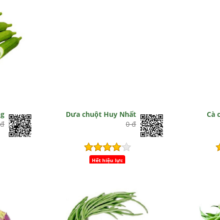
g
Dưa chuột Huy Nhất
Cà 
 đ
0 đ
Hết hiệu lực