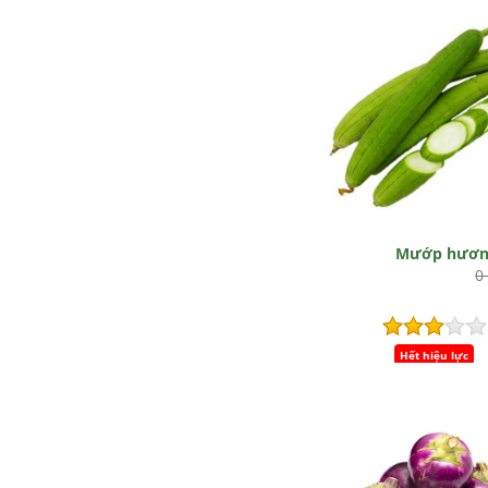
Mướp hươn
0
Hết hiệu lực