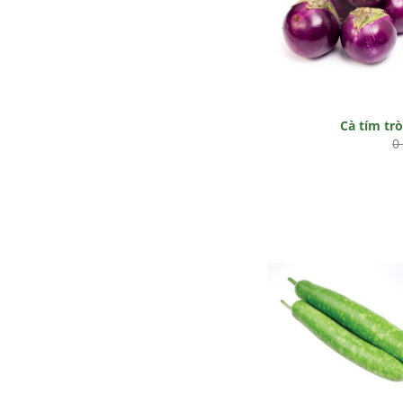
Cà tím tr
0