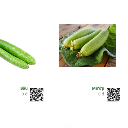
Bầu
Mướp
0 đ
0 đ