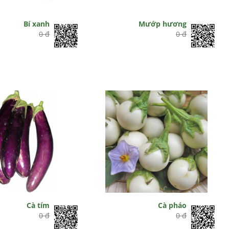
Bí xanh
Mướp hương
0 đ
0 đ
Cà tím
Cà pháo
0 đ
0 đ