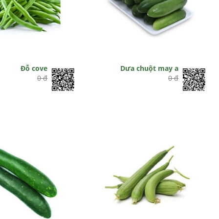
Đỗ cove
Dưa chuột may a
0 đ
0 đ