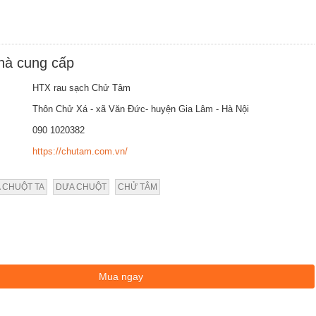
nhà cung cấp
HTX rau sạch Chử Tâm
Thôn Chử Xá - xã Văn Đức- huyện Gia Lâm - Hà Nội
090 1020382
https://chutam.com.vn/
 CHUỘT TA
DƯA CHUỘT
CHỬ TÂM