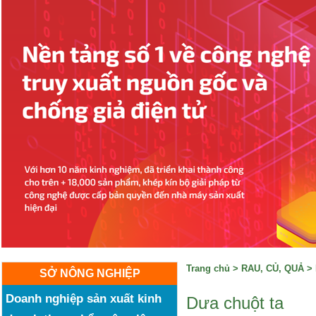
Trang chủ
>
RAU, CỦ, QUẢ
>
SỞ NÔNG NGHIỆP
Doanh nghiệp sản xuất kinh
Dưa chuột ta