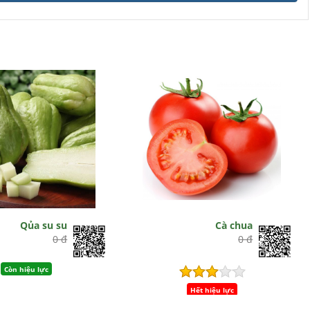
Qủa su su
Cà chua
0 đ
0 đ
Còn hiệu lực
Hết hiệu lực