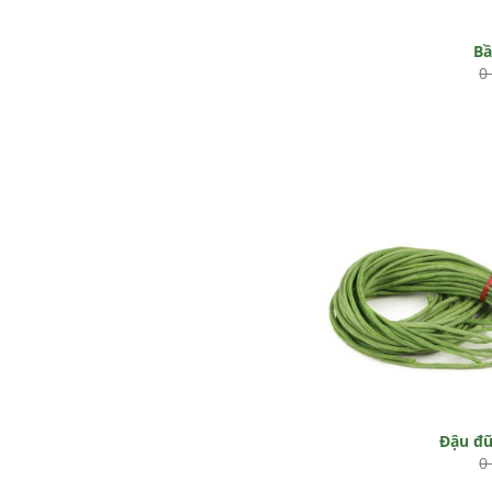
B
0
Đậu đ
0