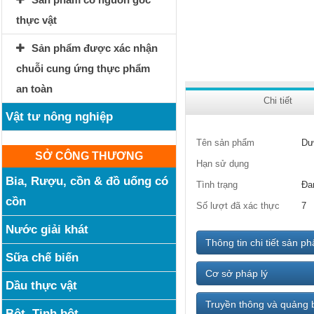
thực vật
Sản phẩm được xác nhận
chuỗi cung ứng thực phẩm
an toàn
Chi tiết
Vật tư nông nghiệp
Tên sản phẩm
Dư
SỞ CÔNG THƯƠNG
Hạn sử dụng
Bia, Rượu, cồn & đồ uống có
Tình trạng
Đa
cồn
Số lượt đã xác thực
7
Nước giải khát
Thông tin chi tiết sản p
Sữa chế biến
Cơ sở pháp lý
Dầu thực vật
Truyền thông và quảng 
Bột, Tinh bột