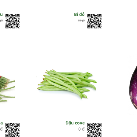
ầu
Bí đỏ
 đ
0 đ
ũa
Đậu cove
 đ
0 đ