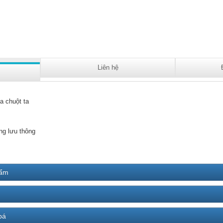
Liên hệ
a chuột ta
ng lưu thông
hẩm
bá