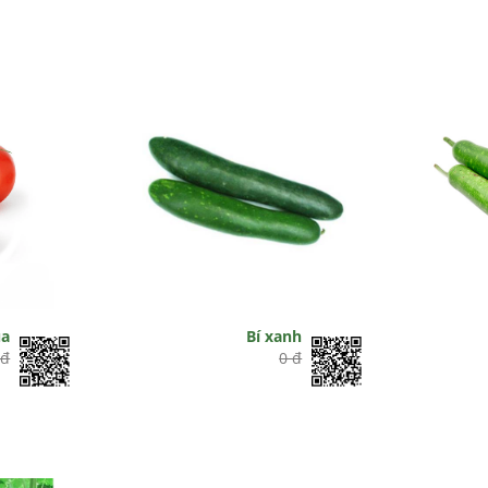
ua
Bí xanh
 đ
0 đ