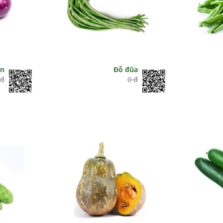
òn
Đỗ đũa
 đ
0 đ