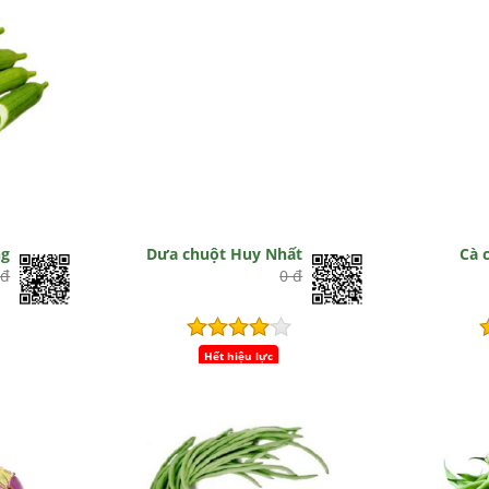
g
Dưa chuột Huy Nhất
Cà 
 đ
0 đ
Hết hiệu lực