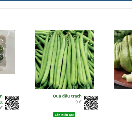
ên
Quả đậu trạch
g
0 đ
 đ
Còn hiệu lực