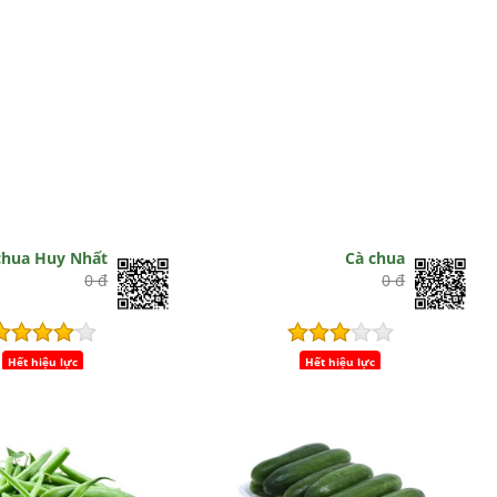
chua Huy Nhất
Cà chua
0 đ
0 đ
Hết hiệu lực
Hết hiệu lực