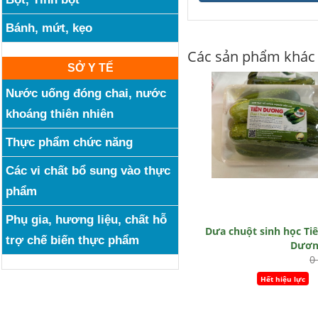
Bánh, mứt, kẹo
Các sản phẩm khác
SỞ Y TẾ
Nước uống đóng chai, nước
khoáng thiên nhiên
Thực phẩm chức năng
Các vi chất bổ sung vào thực
phẩm
Phụ gia, hương liệu, chất hỗ
Dưa chuột sinh học Ti
trợ chế biến thực phẩm
Dươn
0
Hết hiệu lực