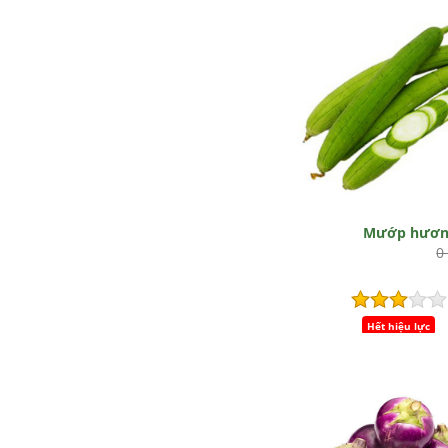
Mướp hươn
0
Hết hiệu lực