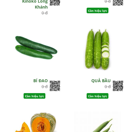
Kinoko Long
0 đ
Khánh
Còn hiệu lực
0 đ
Hết hiệu lực
BÍ ĐAO
QUẢ BẦU
0 đ
0 đ
Còn hiệu lực
Còn hiệu lực