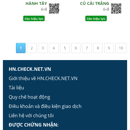
HÀNH TÂY
CỦ CẢI TRẮNG
0 đ
0 đ
Còn hiệu lực
Còn hiệu lực
1
2
3
4
5
6
7
8
9
10
HN.CHECK.NET.VN
Giới thiệu về HN.CHECK.NET.VN
Tài liệu
Quy chế hoạt động
Điều khoản và điều kiện giao dịch
Liên hệ với chúng tôi
ĐƯỢC CHỨNG NHẬN: