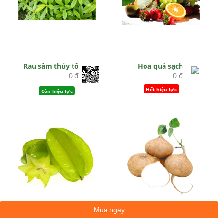
Rau sâm thủy tổ
Hoa quả sạch
0 đ
0 đ
Hết hiệu lực
Còn hiệu lực
Khế quả
Củ đậu
0 đ
0 đ