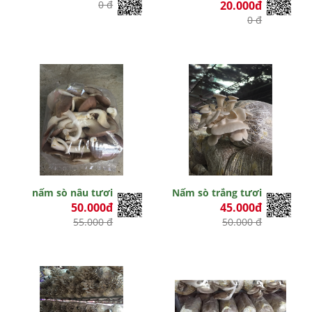
0 đ
20.000đ
0 đ
nấm sò nâu tươi
Nấm sò trắng tươi
50.000đ
45.000đ
55.000 đ
50.000 đ