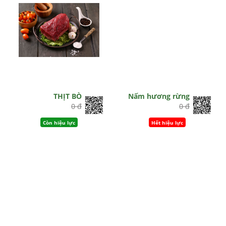
THỊT BÒ
Nấm hương rừng
0 đ
0 đ
Còn hiệu lực
Hết hiệu lực