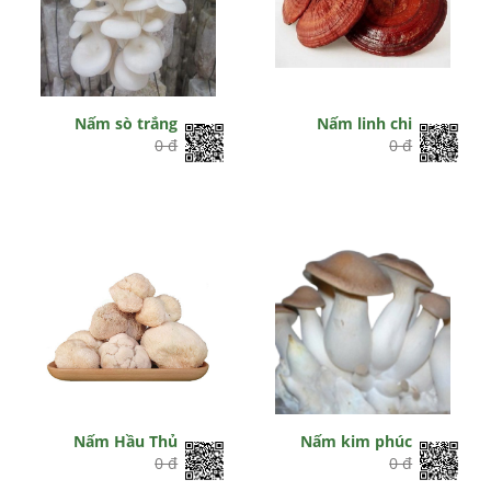
Nấm sò trắng
Nấm linh chi
0 đ
0 đ
Nấm Hầu Thủ
Nấm kim phúc
0 đ
0 đ