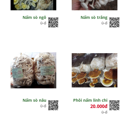
Nấm sò ngô
Nấm sò trắng
0 đ
0 đ
Nấm sò nâu
Phôi nấm linh chi
0 đ
20.000đ
0 đ