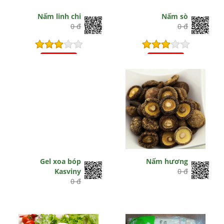
Nấm linh chi
Nấm sò
0 đ
0 đ
Hết hiệu lực
Hết hiệu lực
Gel xoa bóp
Nấm hương
Kasviny
0 đ
0 đ