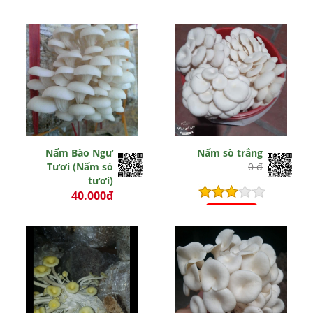
Nấm Bào Ngư
Nấm sò trắng
Tươi (Nấm sò
0 đ
tươi)
40.000đ
0 đ
Hết hiệu lực
Hết hiệu lực