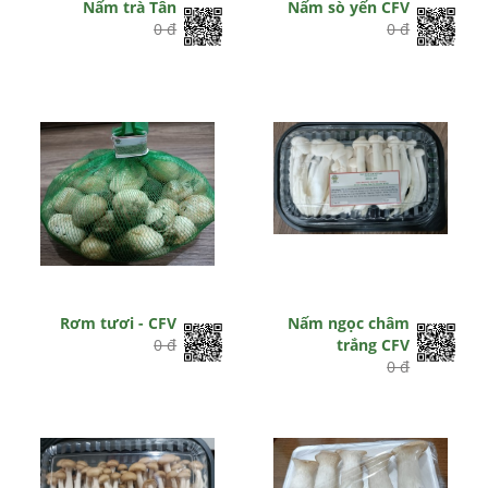
Nấm trà Tân
Nấm sò yến CFV
0 đ
0 đ
Rơm tươi - CFV
Nấm ngọc châm
0 đ
trắng CFV
0 đ