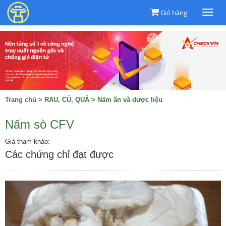
Giỏ hàng
Togg
navi
Trang chủ
>
RAU, CỦ, QUẢ
>
Nấm ăn và dược liệu
Nấm sò CFV
Giá tham khảo:
Các chứng chỉ đạt được