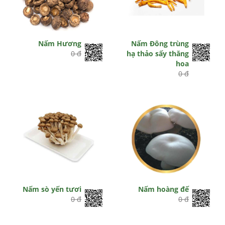
Nấm Hương
Nấm Đông trùng
0 đ
hạ thảo sấy thăng
hoa
0 đ
Nấm sò yến tươi
Nấm hoàng đế
0 đ
0 đ