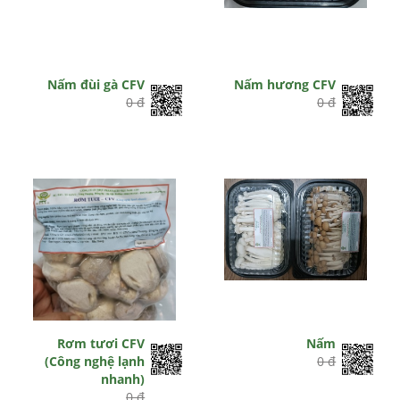
Nấm đùi gà CFV
Nấm hương CFV
0 đ
0 đ
Rơm tươi CFV
Nấm
(Công nghệ lạnh
0 đ
nhanh)
0 đ