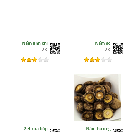
Nấm linh chi
Nấm sò
0 đ
0 đ
Hết hiệu lực
Hết hiệu lực
Gel xoa bóp
Nấm hương