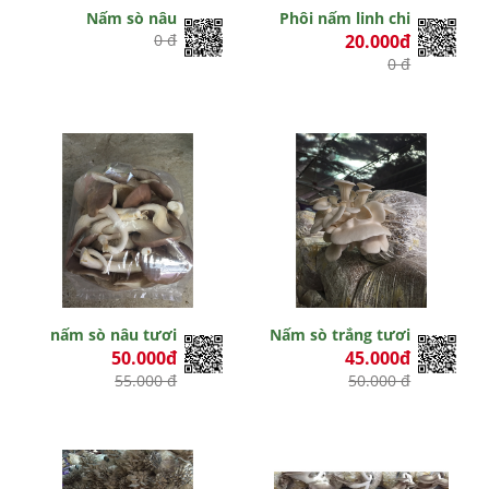
Nấm sò nâu
Phôi nấm linh chi
0 đ
20.000đ
0 đ
nấm sò nâu tươi
Nấm sò trắng tươi
50.000đ
45.000đ
55.000 đ
50.000 đ