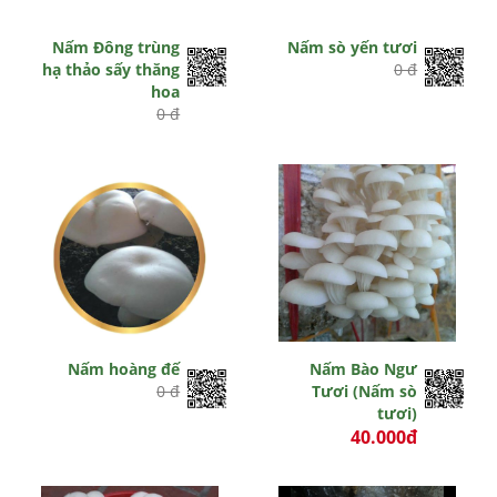
Nấm Đông trùng
Nấm sò yến tươi
hạ thảo sấy thăng
0 đ
hoa
0 đ
Nấm hoàng đế
Nấm Bào Ngư
0 đ
Tươi (Nấm sò
tươi)
40.000đ
0 đ