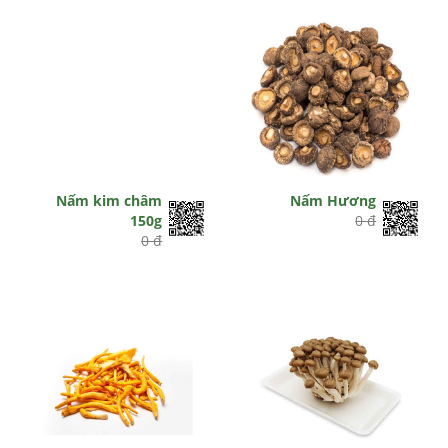
Nấm kim châm
Nấm Hương
150g
0 đ
0 đ