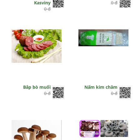
Kasviny
0 đ
0 đ
Bắp bò muối
Nấm kim châm
0 đ
0 đ