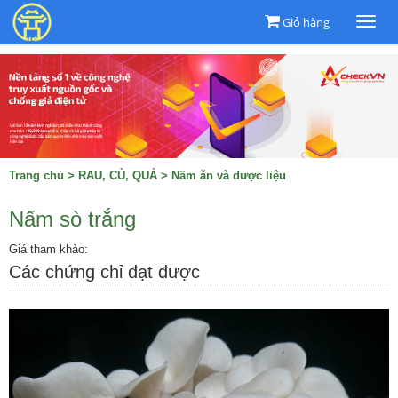
Giỏ hàng
Togg
navi
Trang chủ
>
RAU, CỦ, QUẢ
>
Nấm ăn và dược liệu
Nấm sò trắng
Giá tham khảo:
Các chứng chỉ đạt được