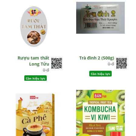
Rượu tam thất
Trà đinh 2 (500g)
Long Tửu
0 đ
0 đ
Còn hiệu lực
Còn hiệu lực