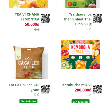
TRÀ VỊ CHANH
Trà thảo mộc
LEMONTEA
thanh nhiệt Thái
50.000đ
Bình 500g
0 đ
0 đ
Hết hiệu lực
Còn hiệu lực
Trà Cà Gai Leo 240
Kombucha mix vị
gram
200.000đ
0 đ
0 đ
Còn hiệu lực
Còn hiệu lực