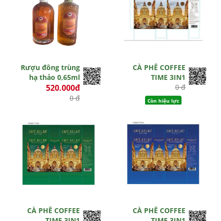
Rượu đông trùng
CÀ PHÊ COFFEE
hạ thảo 0,65ml
TIME 3IN1
520.000đ
0 đ
0 đ
Còn hiệu lực
Hết hiệu lực
CÀ PHÊ COFFEE
CÀ PHÊ COFFEE
TIME 3IN1
TIME 3IN1