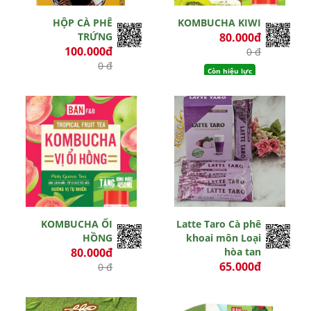
HỘP CÀ PHÊ
KOMBUCHA KIWI
TRỨNG
80.000đ
100.000đ
0 đ
0 đ
Còn hiệu lực
Còn hiệu lực
KOMBUCHA ỔI
Latte Taro Cà phê
HỒNG
khoai môn Loại
80.000đ
hòa tan
65.000đ
0 đ
0 đ
Còn hiệu lực
Hết hiệu lực