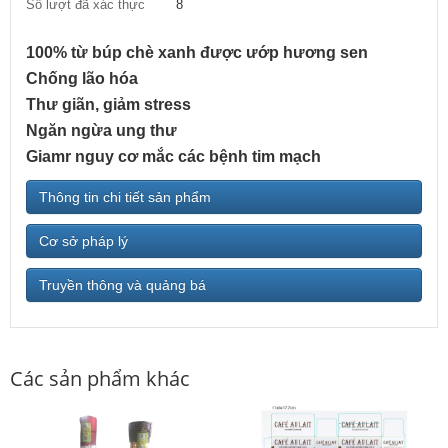
Số lượt đã xác thực
8
100% từ búp chè xanh được ướp hương sen
Chống lão hóa
Thư giãn, giảm stress
Ngăn ngừa ung thư
Giamr nguy cơ mắc các bệnh tim mạch
Thông tin chi tiết sản phẩm
Cơ sở pháp lý
Truyền thông và quảng bá
Các sản phẩm khác