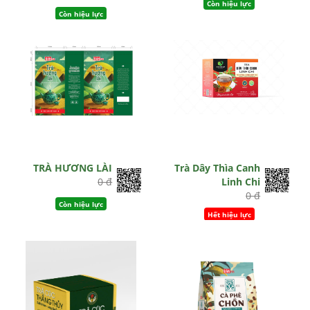
Còn hiệu lực
Còn hiệu lực
TRÀ HƯƠNG LÀI
Trà Dây Thìa Canh
0 đ
Linh Chi
0 đ
Còn hiệu lực
Hết hiệu lực