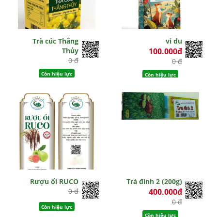
Trà cúc Thắng
vi du
Thủy
100.000đ
0 đ
0 đ
Còn hiệu lực
Còn hiệu lực
Rượu ổi RUCO
Trà đinh 2 (200g)
0 đ
400.000đ
0 đ
Còn hiệu lực
Còn hiệu lực