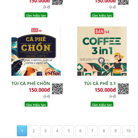
150.000đ
150.000đ
0 đ
0 đ
Còn hiệu lực
Còn hiệu lực
TÚI CÀ PHÊ CHỒN
TÚI CÀ PHÊ 3.1
150.000đ
150.000đ
0 đ
0 đ
Còn hiệu lực
Còn hiệu lực
1
2
3
4
5
6
7
8
9
10