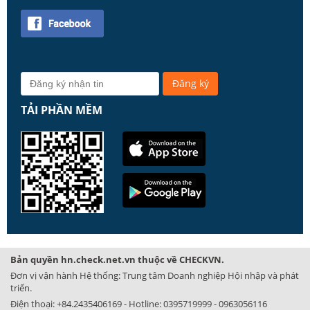
TẢI PHẦN MỀM
Bản quyền hn.check.net.vn thuộc về CHECKVN.
Đơn vị vận hành Hệ thống: Trung tâm Doanh nghiệp Hội nhập và phát
triển.
Điện thoại:
+84.2435406169
- Hotline:
0395719999
-
0963056116