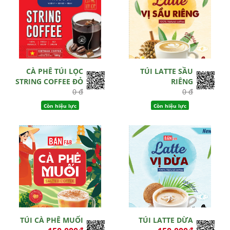
CÀ PHÊ TÚI LỌC
TÚI LATTE SẦU
STRING COFFEE ĐỎ
RIÊNG
0 đ
0 đ
Còn hiệu lực
Còn hiệu lực
TÚI CÀ PHÊ MUỐI
TÚI LATTE DỪA