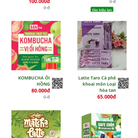
100.000đ
0 đ
0 đ
Còn hiệu lực
Còn hiệu lực
KOMBUCHA ỔI
Latte Taro Cà phê
HỒNG
khoai môn Loại
80.000đ
hòa tan
65.000đ
0 đ
0 đ
Còn hiệu lực
Hết hiệu lực