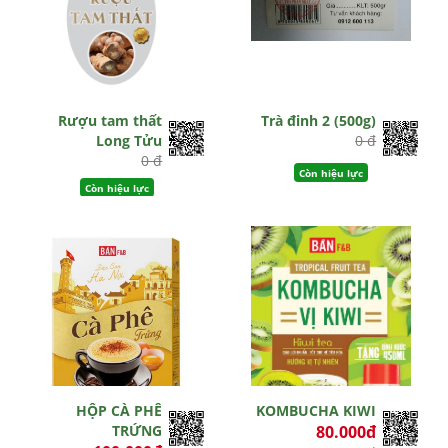
Rượu tam thất
Trà đinh 2 (500g)
Long Tửu
0 đ
0 đ
Còn hiệu lực
Còn hiệu lực
HỘP CÀ PHÊ
KOMBUCHA KIWI
TRỨNG
80.000đ