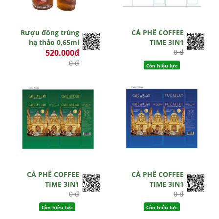
Rượu đông trùng
CÀ PHÊ COFFEE
hạ thảo 0,65ml
TIME 3IN1
520.000đ
0 đ
0 đ
Còn hiệu lực
Hết hiệu lực
CÀ PHÊ COFFEE
CÀ PHÊ COFFEE
TIME 3IN1
TIME 3IN1
0 đ
0 đ
Còn hiệu lực
Còn hiệu lực