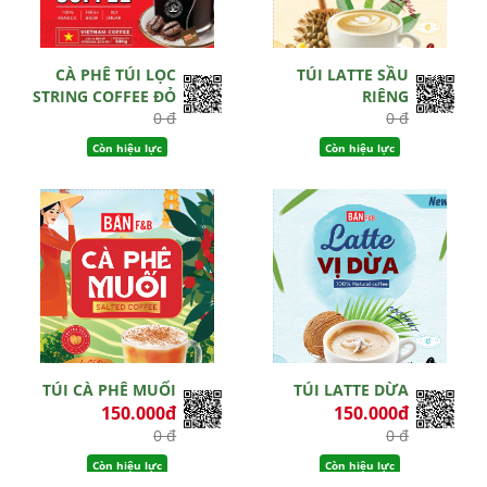
CÀ PHÊ TÚI LỌC
TÚI LATTE SẦU
STRING COFFEE ĐỎ
RIÊNG
0 đ
0 đ
Còn hiệu lực
Còn hiệu lực
TÚI CÀ PHÊ MUỐI
TÚI LATTE DỪA
150.000đ
150.000đ
0 đ
0 đ
Còn hiệu lực
Còn hiệu lực