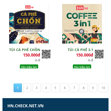
TÚI CÀ PHÊ CHỒN
TÚI CÀ PHÊ 3.1
150.000đ
150.000đ
0 đ
0 đ
Còn hiệu lực
Còn hiệu lực
1
2
3
4
5
6
7
8
9
10
HN.CHECK.NET.VN