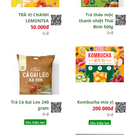
TRÀ VỊ CHANH
Trà thảo mộc
LEMONTEA
thanh nhiệt Thái
50.000đ
Bình 500g
0 đ
0 đ
Hết hiệu lực
Còn hiệu lực
Trà Cà Gai Leo 240
Kombucha mix vị
gram
200.000đ
0 đ
0 đ
Còn hiệu lực
Còn hiệu lực