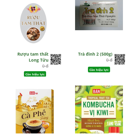
Rượu tam thất
Trà đinh 2 (500g)
Long Tửu
0 đ
0 đ
Còn hiệu lực
Còn hiệu lực