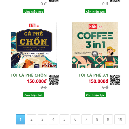
0 đ
0 đ
Còn hiệu lực
Còn hiệu lực
TÚI CÀ PHÊ CHỒN
TÚI CÀ PHÊ 3.1
150.000đ
150.000đ
0 đ
0 đ
Còn hiệu lực
Còn hiệu lực
1
2
3
4
5
6
7
8
9
10