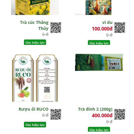
Trà cúc Thắng
vi du
Thủy
100.000đ
0 đ
0 đ
Còn hiệu lực
Còn hiệu lực
Rượu ổi RUCO
Trà đinh 2 (200g)
0 đ
400.000đ
0 đ
Còn hiệu lực
Còn hiệu lực