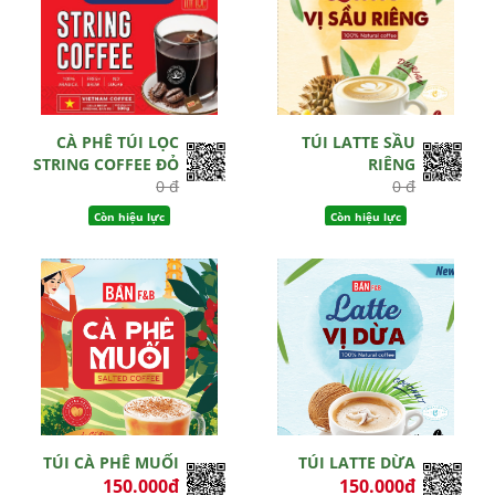
CÀ PHÊ TÚI LỌC
TÚI LATTE SẦU
STRING COFFEE ĐỎ
RIÊNG
0 đ
0 đ
Còn hiệu lực
Còn hiệu lực
TÚI CÀ PHÊ MUỐI
TÚI LATTE DỪA
150.000đ
150.000đ