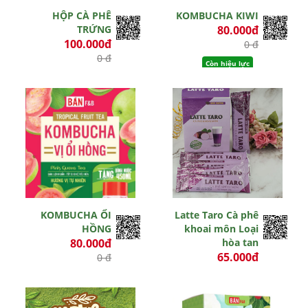
HỘP CÀ PHÊ
KOMBUCHA KIWI
TRỨNG
80.000đ
100.000đ
0 đ
0 đ
Còn hiệu lực
Còn hiệu lực
KOMBUCHA ỔI
Latte Taro Cà phê
HỒNG
khoai môn Loại
80.000đ
hòa tan
65.000đ
0 đ
0 đ
Còn hiệu lực
Hết hiệu lực