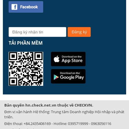
TẢI PHẦN MỀM
Bản quyền hn.check.net.vn thuộc về CHECKVN.
Đơn vị vận hành Hệ thống: Trung tâm Doanh nghiệp Hội nhập và phát
triển.
Điện thoại:
+84.2435406169
- Hotline:
0395719999
-
0963056116