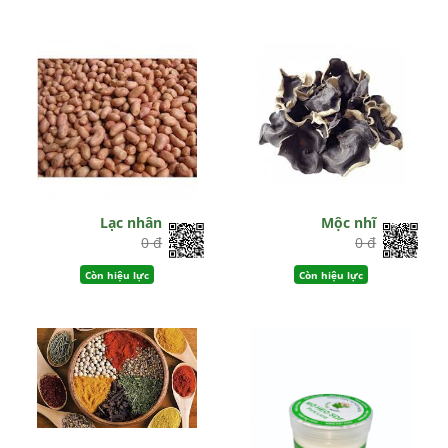
Lạc nhân
Mộc nhĩ
0 đ
0 đ
Còn hiệu lực
Còn hiệu lực