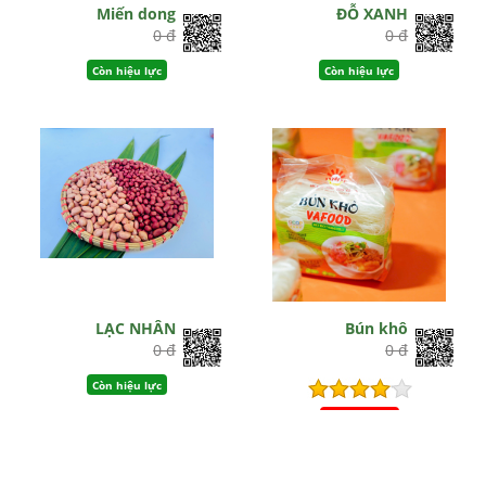
Miến dong
ĐỖ XANH
0 đ
0 đ
Còn hiệu lực
Còn hiệu lực
LẠC NHÂN
Bún khô
0 đ
0 đ
Còn hiệu lực
Hết hiệu lực