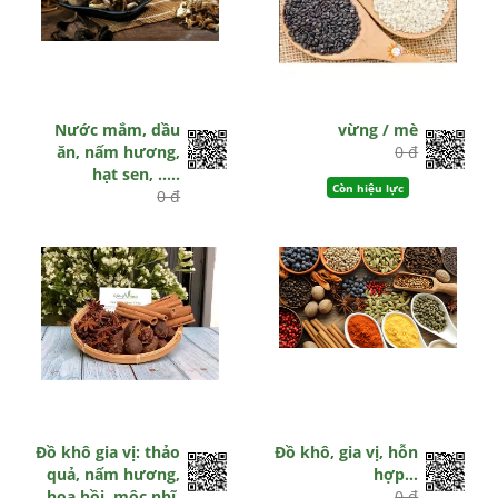
Nước mắm, dầu
vừng / mè
ăn, nấm hương,
0 đ
hạt sen, .....
Còn hiệu lực
0 đ
Còn hiệu lực
Đồ khô gia vị: thảo
Đồ khô, gia vị, hỗn
quả, nấm hương,
hợp…
hoa hồi, mộc nhĩ,
0 đ