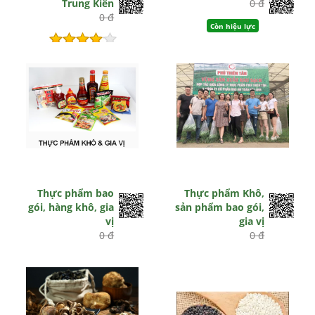
Trung Kiên
0 đ
0 đ
Còn hiệu lực
Hết hiệu lực
Thực phẩm bao
Thực phẩm Khô,
gói, hàng khô, gia
sản phẩm bao gói,
vị
gia vị
0 đ
0 đ
Còn hiệu lực
Hết hiệu lực