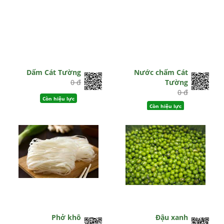
Dấm Cát Tường
Nước chấm Cát
0 đ
Tường
0 đ
Còn hiệu lực
Còn hiệu lực
Phở khô
Đậu xanh