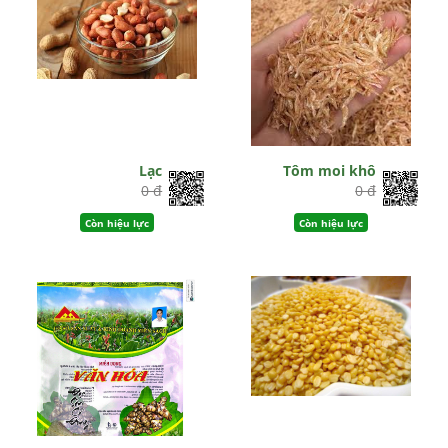
Lạc
Tôm moi khô
0 đ
0 đ
Còn hiệu lực
Còn hiệu lực