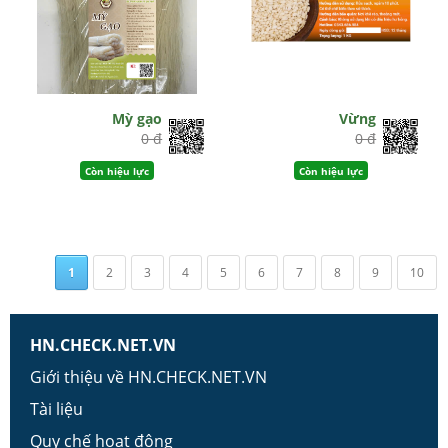
Mỳ gạo
Vừng
0 đ
0 đ
Còn hiệu lực
Còn hiệu lực
1
2
3
4
5
6
7
8
9
10
HN.CHECK.NET.VN
Giới thiệu về HN.CHECK.NET.VN
Tài liệu
Quy chế hoạt động