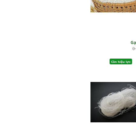
G
0
Còn hiệu lực