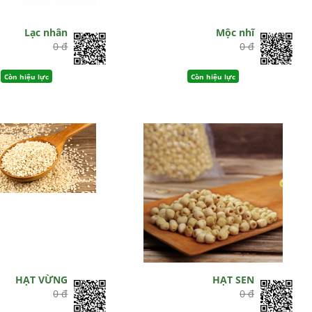
Lạc nhân
Mộc nhĩ
0 đ
0 đ
Còn hiệu lực
Còn hiệu lực
HẠT VỪNG
HẠT SEN
0 đ
0 đ