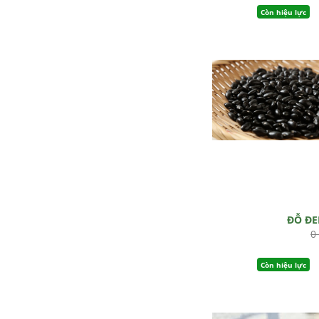
Còn hiệu lực
ĐỖ Đ
0
Còn hiệu lực