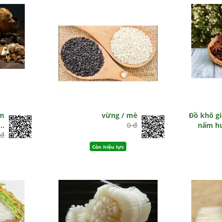
ấm
vừng / mè
Đồ khô gi
..
0 đ
nấm hư
 đ
Còn hiệu lực