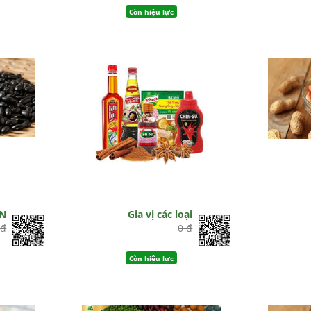
Còn hiệu lực
EN
Gia vị các loại
 đ
0 đ
Còn hiệu lực