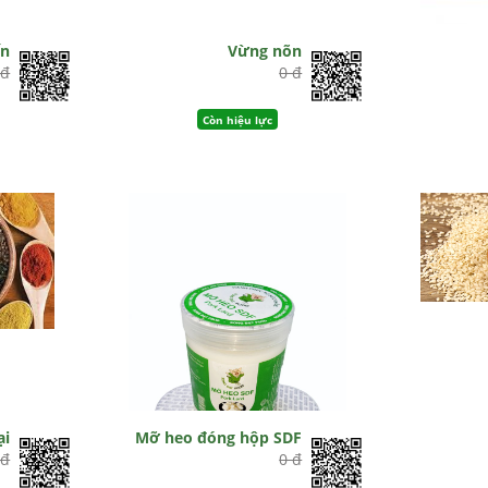
ến
Vừng nõn
 đ
0 đ
Còn hiệu lực
ại
Mỡ heo đóng hộp SDF
 đ
0 đ