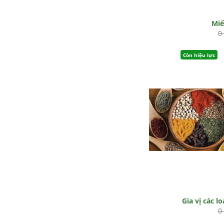
Mi
0
Còn hiệu lực
Gia vị các lo
0