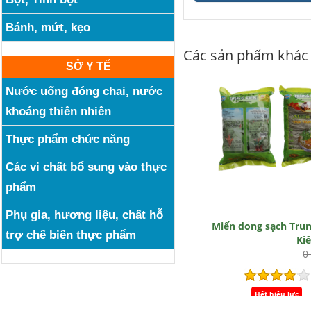
Bánh, mứt, kẹo
Các sản phẩm khác
SỞ Y TẾ
Nước uống đóng chai, nước
khoáng thiên nhiên
Thực phẩm chức năng
Các vi chất bổ sung vào thực
phẩm
Phụ gia, hương liệu, chất hỗ
Miến dong sạch Tru
trợ chế biến thực phẩm
Ki
0
Hết hiệu lực