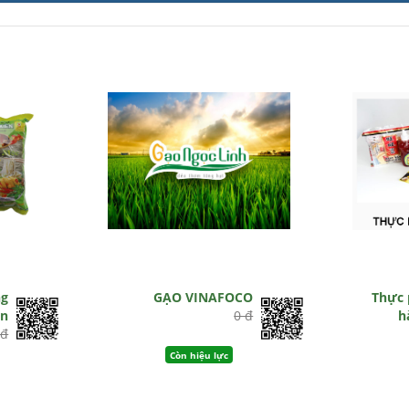
ng
GẠO VINAFOCO
Thực 
ên
0 đ
h
 đ
Còn hiệu lực