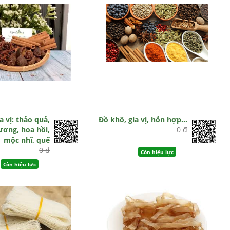
a vị: thảo quả,
Đồ khô, gia vị, hỗn hợp…
ơng, hoa hồi,
0 đ
mộc nhĩ, quế
0 đ
Còn hiệu lực
Còn hiệu lực