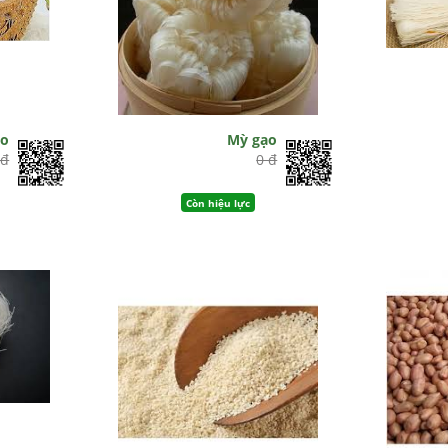
ạo
Mỳ gạo
 đ
0 đ
Còn hiệu lực