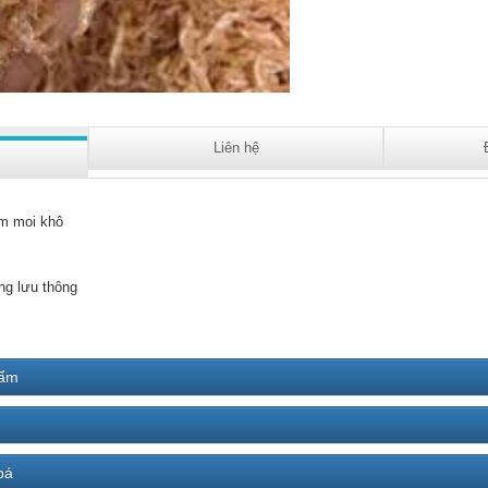
Liên hệ
m moi khô
ng lưu thông
hẩm
bá