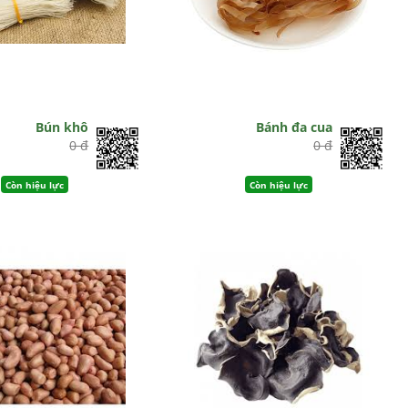
Bún khô
Bánh đa cua
0 đ
0 đ
Còn hiệu lực
Còn hiệu lực