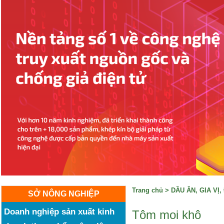
Trang chủ
>
DẦU ĂN, GIA VỊ
SỞ NÔNG NGHIỆP
Doanh nghiệp sản xuất kinh
Tôm moi khô