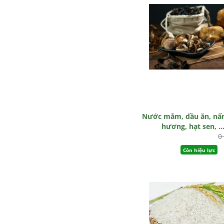
Nước mắm, dầu ăn, n
hương, hạt sen, ...
0
Còn hiệu lực