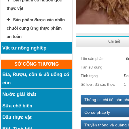
thực vật
Sản phẩm được xác nhận
chuỗi cung ứng thực phẩm
an toàn
Chi tiết
Vật tư nông nghiệp
Tên sản phẩm
Tô
SỞ CÔNG THƯƠNG
Hạn sử dụng
Bia, Rượu, cồn & đồ uống có
Tình trạng
Đa
cồn
Số lượt đã xác thực
1
Nước giải khát
Thông tin chi tiết sản p
Sữa chế biến
Cơ sở pháp lý
Dầu thực vật
Truyền thông và quảng 
Bột, Tinh bột