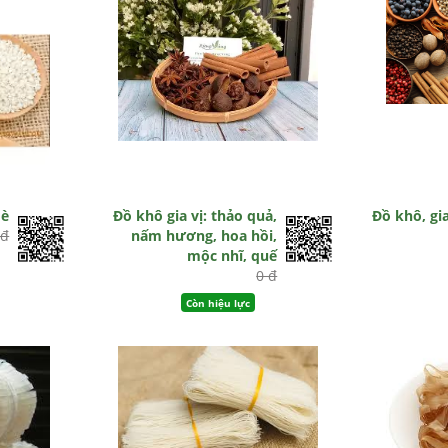
mè
Đồ khô gia vị: thảo quả,
Đồ khô, gi
 đ
nấm hương, hoa hồi,
mộc nhĩ, quế
0 đ
Còn hiệu lực