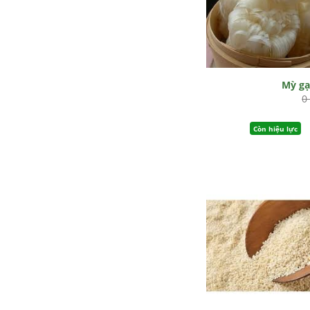
Mỳ g
0
Còn hiệu lực