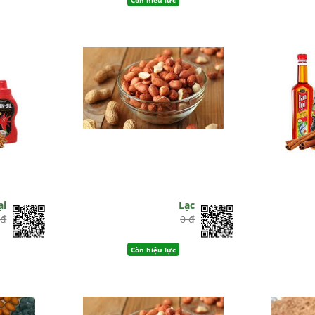
ại
Lạc
 đ
0 đ
Còn hiệu lực