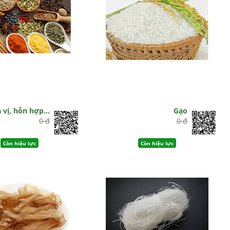
a vị, hỗn hợp…
Gạo
0 đ
0 đ
Còn hiệu lực
Còn hiệu lực