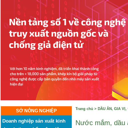
Trang chủ
>
DẦU ĂN, GIA VỊ
SỞ NÔNG NGHIỆP
Doanh nghiệp sản xuất kinh
Nước mắm, dầu ăn