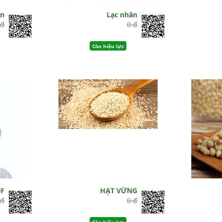
õn
Lạc nhân
 đ
0 đ
Còn hiệu lực
DF
HẠT VỪNG
 đ
0 đ
Còn hiệu lực