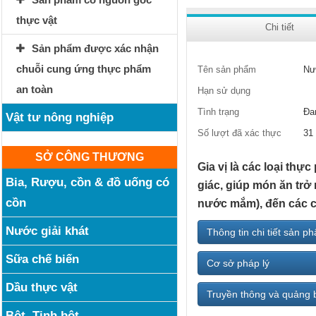
thực vật
Chi tiết
Sản phẩm được xác nhận
chuỗi cung ứng thực phẩm
Tên sản phẩm
Nư
an toàn
Hạn sử dụng
Tình trạng
Đa
Vật tư nông nghiệp
Số lượt đã xác thực
31
SỞ CÔNG THƯƠNG
Gia vị là các loại th
Bia, Rượu, cồn & đồ uống có
giác, giúp món ăn trở 
cồn
nước mắm), đến các c
Nước giải khát
Thông tin chi tiết sản p
Sữa chế biến
Cơ sở pháp lý
Dầu thực vật
Truyền thông và quảng 
Bột, Tinh bột