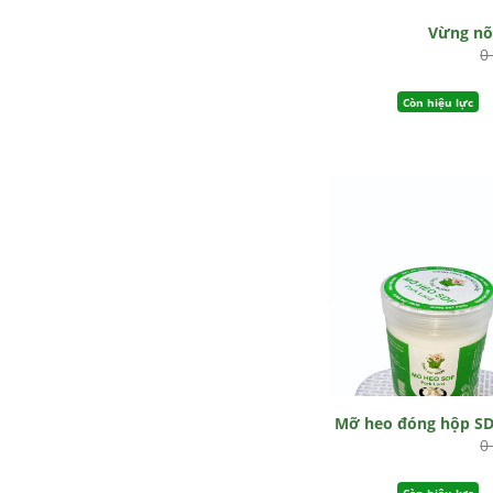
Vừng n
0
Còn hiệu lực
Mỡ heo đóng hộp S
0
Còn hiệu lực