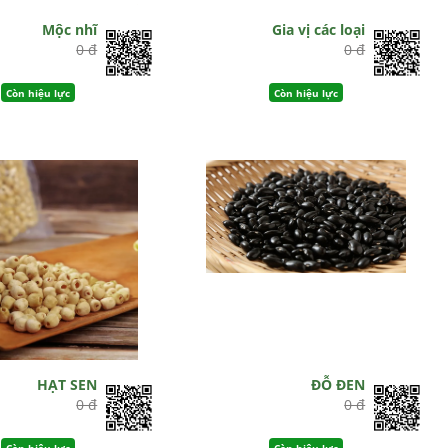
Mộc nhĩ
Gia vị các loại
0 đ
0 đ
Còn hiệu lực
Còn hiệu lực
HẠT SEN
ĐỖ ĐEN
0 đ
0 đ
Còn hiệu lực
Còn hiệu lực