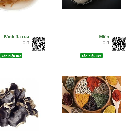
Bánh đa cua
Miến
0 đ
0 đ
Còn hiệu lực
Còn hiệu lực