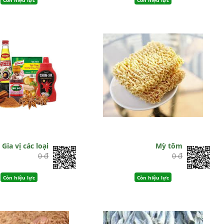
Gia vị các loại
Mỳ tôm
0 đ
0 đ
Còn hiệu lực
Còn hiệu lực