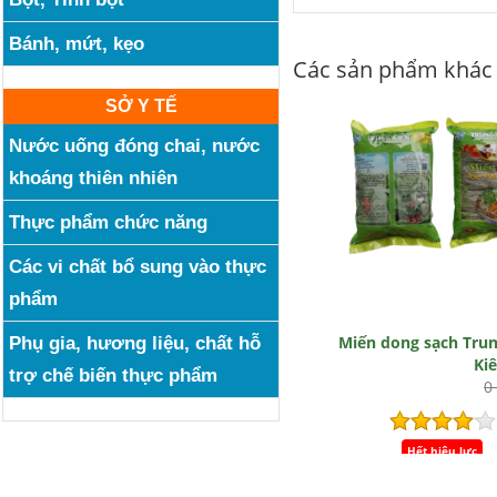
Bánh, mứt, kẹo
Các sản phẩm khác
SỞ Y TẾ
Nước uống đóng chai, nước
khoáng thiên nhiên
Thực phẩm chức năng
Các vi chất bổ sung vào thực
phẩm
Miến dong sạch Tru
Phụ gia, hương liệu, chất hỗ
Ki
trợ chế biến thực phẩm
0
Hết hiệu lực