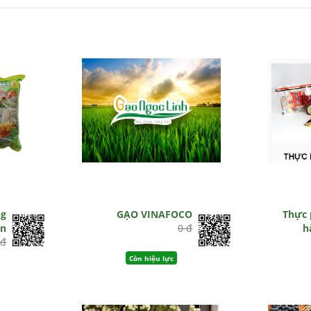
ng
GẠO VINAFOCO
Thực 
ên
0 đ
h
 đ
Còn hiệu lực