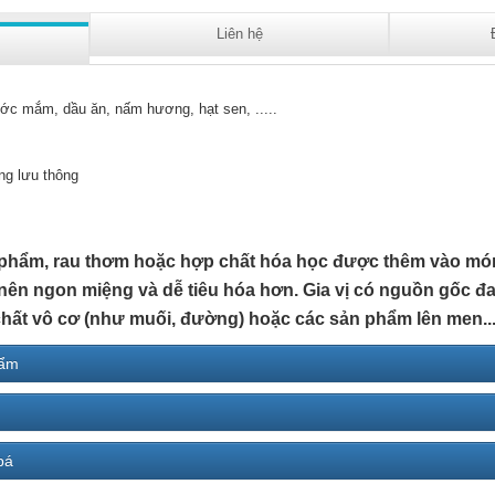
Liên hệ
ớc mắm, dầu ăn, nấm hương, hạt sen, .....
ng lưu thông
ực phẩm, rau thơm hoặc hợp chất hóa học được thêm vào món ă
nên ngon miệng và dễ tiêu hóa hơn. Gia vị có nguồn gốc đa 
hất vô cơ (như muối, đường) hoặc các sản phẩm lên men..
hẩm
bá