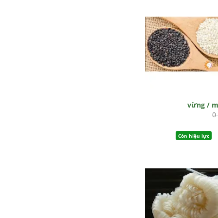
vừng / 
0
Còn hiệu lực