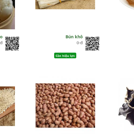
ạo
Bún khô
 đ
0 đ
Còn hiệu lực