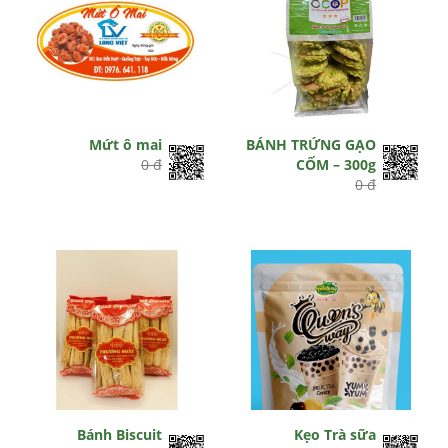
Mứt ô mai
BÁNH TRỨNG GẠO
0 đ
CỐM – 300g
0 đ
Bánh Biscuit
Kẹo Trà sữa