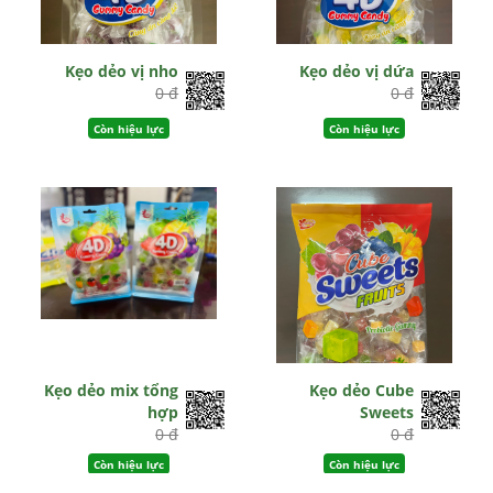
Kẹo dẻo vị nho
Kẹo dẻo vị dứa
0 đ
0 đ
Còn hiệu lực
Còn hiệu lực
Kẹo dẻo mix tổng
Kẹo dẻo Cube
hợp
Sweets
0 đ
0 đ
Còn hiệu lực
Còn hiệu lực