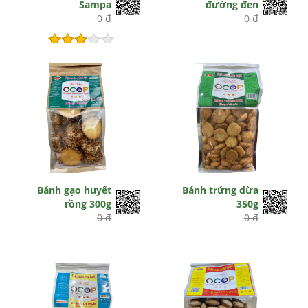
Sampa
đường đen
0 đ
0 đ
Hết hiệu lực
Bánh gạo huyết
Bánh trứng dừa
rồng 300g
350g
0 đ
0 đ