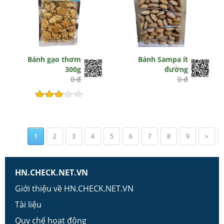
Bánh gạo thơm
Bánh Sampa ít
300g
đường
0 đ
0 đ
Hết hiệu lực
1
2
3
4
5
6
7
8
9
>
HN.CHECK.NET.VN
Giới thiệu về HN.CHECK.NET.VN
Tài liệu
Quy chế hoạt động