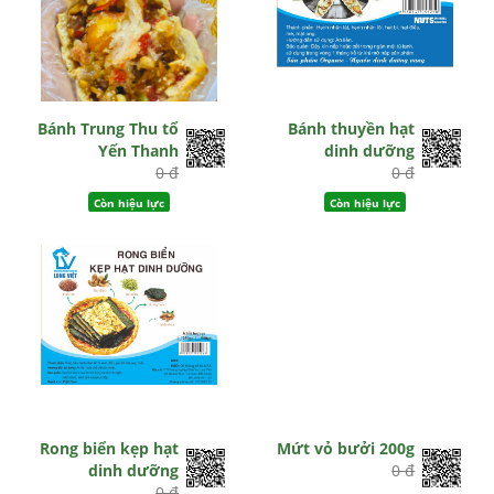
Bánh Trung Thu tổ
Bánh thuyền hạt
Yến Thanh
dinh dưỡng
0 đ
0 đ
Còn hiệu lực
Còn hiệu lực
Rong biển kẹp hạt
Mứt vỏ bưởi 200g
dinh dưỡng
0 đ
0 đ