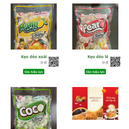
Kẹo dẻo xoài
Kẹo dẻo lê
0 đ
0 đ
Còn hiệu lực
Còn hiệu lực