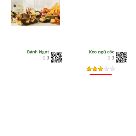
Bánh Ngọt
Kẹo ngũ cốc
0 đ
0 đ
Hết hiệu lực