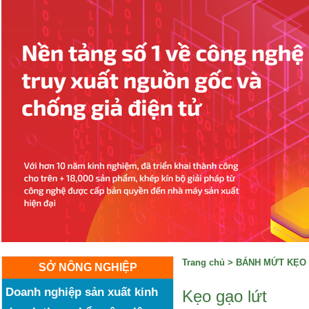
Trang chủ
>
BÁNH MỨT KẸO
SỞ NÔNG NGHIỆP
Doanh nghiệp sản xuất kinh
Kẹo gạo lứt