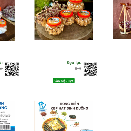
̀i
Kẹo lạc
 đ
0 đ
Còn hiệu lực