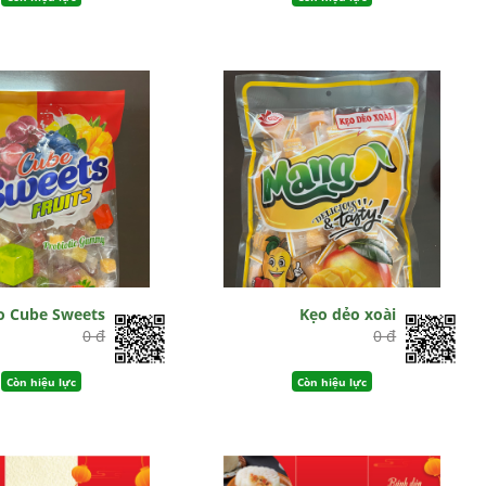
o Cube Sweets
Kẹo dẻo xoài
0 đ
0 đ
Còn hiệu lực
Còn hiệu lực