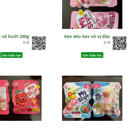
 vỏ bưởi 200g
Kẹo dẻo bóc vỏ vị đào
0 đ
0 đ
Còn hiệu lực
Còn hiệu lực