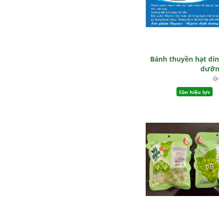
Bánh thuyền hạt di
dưỡn
0
Còn hiệu lực