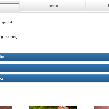
Liên hệ
o gạo lứt
ng lưu thông
hẩm
bá