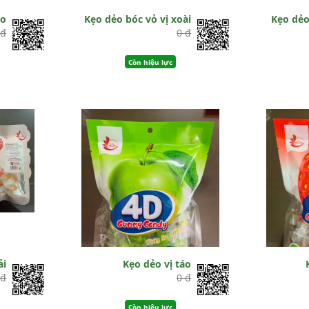
ho
Kẹo dẻo bóc vỏ vị xoài
Kẹo dẻo
 đ
0 đ
Còn hiệu lực
ải
Kẹo dẻo vị táo
 đ
0 đ
Còn hiệu lực