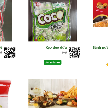
lê
Kẹo dẻo dừa
Bánh nư
 đ
0 đ
Còn hiệu lực