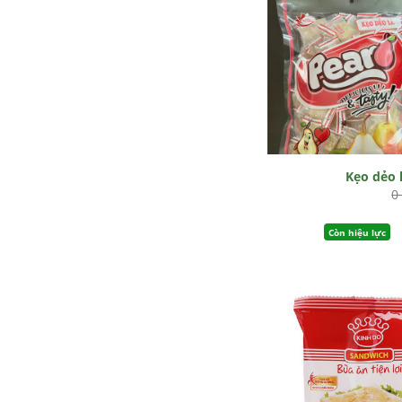
Kẹo dẻo 
0
Còn hiệu lực