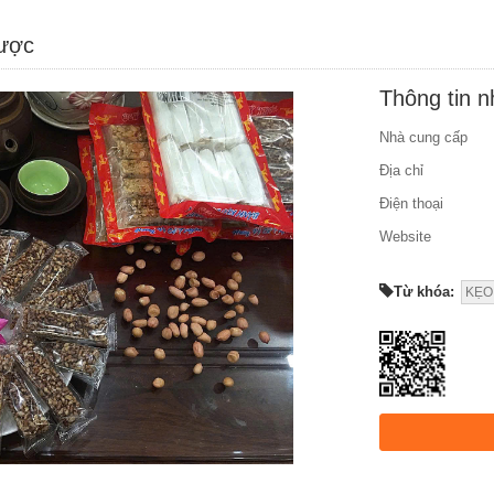
được
Thông tin 
Nhà cung cấp
Địa chỉ
Điện thoại
Website
Từ khóa:
KẸO