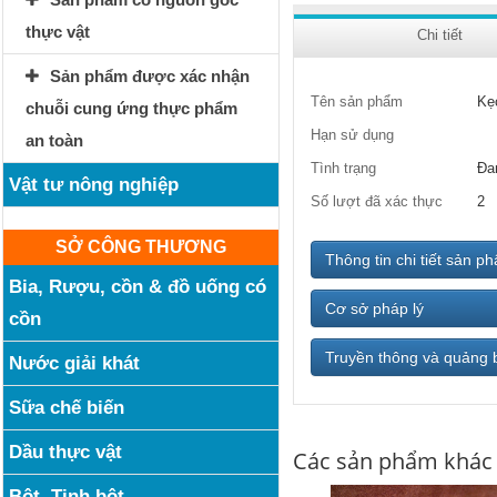
thực vật
Chi tiết
Sản phẩm được xác nhận
Tên sản phẩm
Kẹ
chuỗi cung ứng thực phẩm
Hạn sử dụng
an toàn
Tình trạng
Đa
Vật tư nông nghiệp
Số lượt đã xác thực
2
SỞ CÔNG THƯƠNG
Thông tin chi tiết sản p
Bia, Rượu, cồn & đồ uống có
Cơ sở pháp lý
cồn
Truyền thông và quảng 
Nước giải khát
Sữa chế biến
Dầu thực vật
Các sản phẩm khác
Bột, Tinh bột