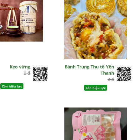
Kẹo vừng
Bánh Trung Thu tổ Yến
0 đ
Thanh
0 đ
Còn hiệu lực
Còn hiệu lực