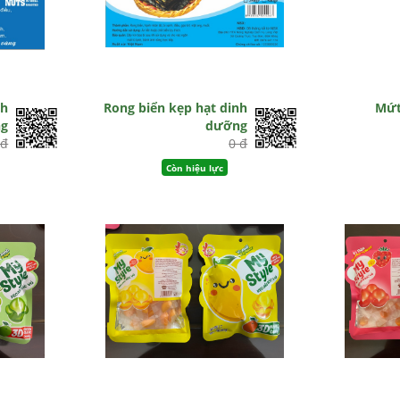
nh
Rong biển kẹp hạt dinh
Mứt
g
dưỡng
 đ
0 đ
Còn hiệu lực