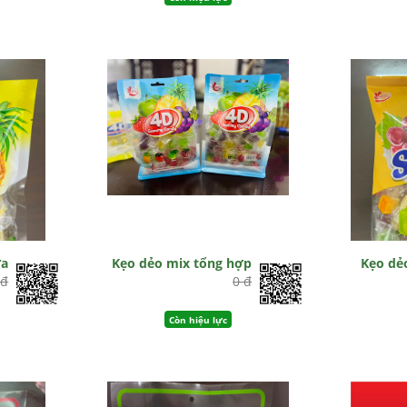
ứa
Kẹo dẻo mix tổng hợp
Kẹo dẻ
 đ
0 đ
Còn hiệu lực