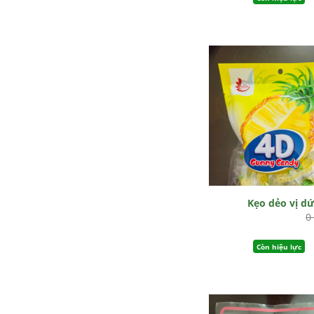
Kẹo dẻo vị d
0
Còn hiệu lực