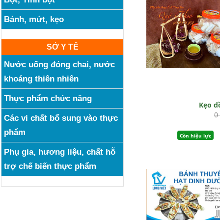
Bánh, mứt, kẹo
SỞ Y TẾ
Nước uống đóng chai, nước
khoáng thiên nhiên
Thực phẩm chức năng
Kẹo dô
0
Các vi chất bổ sung vào thực
phẩm
Còn hiệu lực
Phụ gia, hương liệu, chất hỗ
trợ chế biến thực phẩm