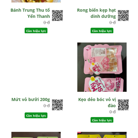
Bánh Trung Thu tổ
Rong biển kẹp hạt
Yến Thanh
dinh dưỡng
0 đ
0 đ
Còn hiệu lực
Còn hiệu lực
Mứt vỏ bưởi 200g
Kẹo dẻo bóc vỏ vị
0 đ
đào
0 đ
Còn hiệu lực
Còn hiệu lực