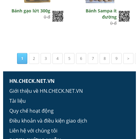
Bánh gạo lứt 300g
Bánh Sampa ít
0 đ
đường
0 đ
1
2
3
4
5
6
7
8
9
>
HN.CHECK.NET.VN
Giới thiệu về HN.CHECK.NET.VN
Tài liệu
Quy chế hoạt động
Điều khoản và điều kiện giao dịch
Liên hệ với chúng tôi