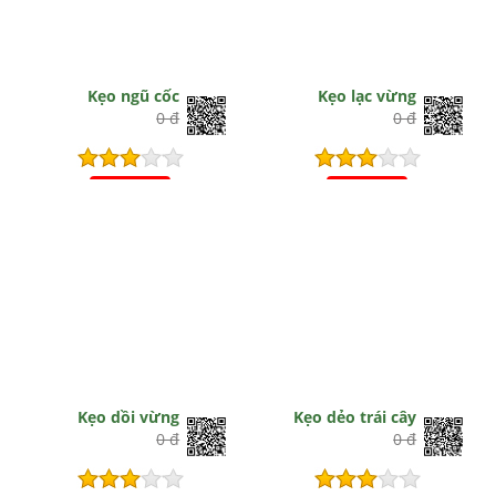
Kẹo ngũ cốc
Kẹo lạc vừng
0 đ
0 đ
Hết hiệu lực
Hết hiệu lực
Kẹo dồi vừng
Kẹo dẻo trái cây
0 đ
0 đ