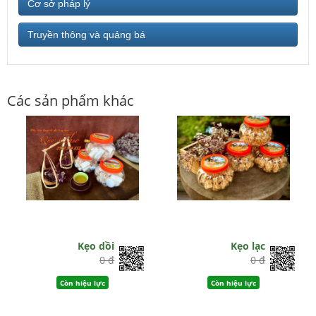
Cơ sở pháp lý
Truyền thông và quảng bá
Các sản phẩm khác
Kẹo dồi
Kẹo lạc
0 đ
0 đ
Còn hiệu lực
Còn hiệu lực