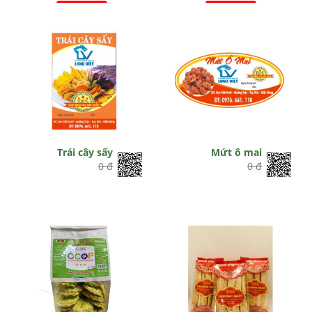
Hết hiệu lực
Hết hiệu lực
Trái cây sấy
Mứt ô mai
0 đ
0 đ