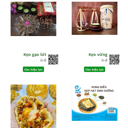
Kẹo gạo lứt
Kẹo vừng
0 đ
0 đ
Còn hiệu lực
Còn hiệu lực