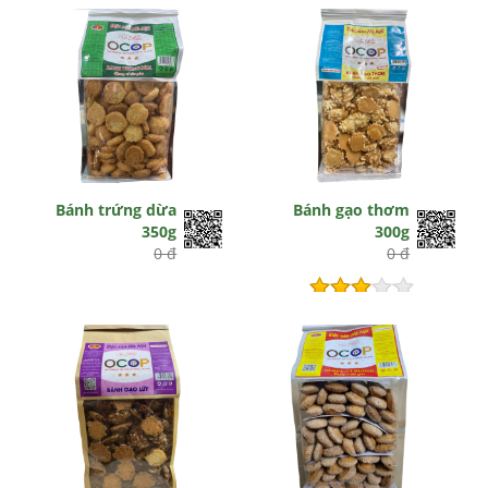
Bánh trứng dừa
Bánh gạo thơm
350g
300g
0 đ
0 đ
Hết hiệu lực