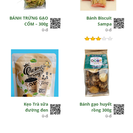
BÁNH TRỨNG GẠO
Bánh Biscuit
CỐM – 300g
Sampa
0 đ
0 đ
Hết hiệu lực
Kẹo Trà sữa
Bánh gạo huyết
đường đen
rồng 300g
0 đ
0 đ