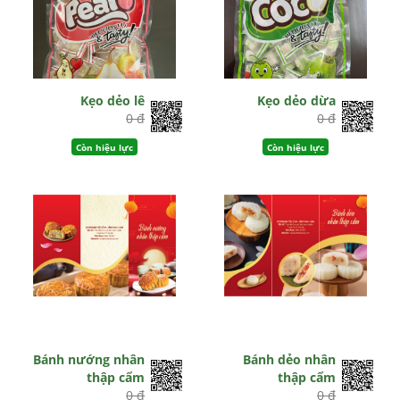
Kẹo dẻo lê
Kẹo dẻo dừa
0 đ
0 đ
Còn hiệu lực
Còn hiệu lực
Bánh nướng nhân
Bánh dẻo nhân
thập cẩm
thập cẩm
0 đ
0 đ