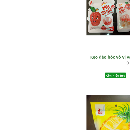
Kẹo dẻo bóc vỏ vị v
0
Còn hiệu lực