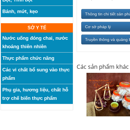
Bánh, mứt, kẹo
Thông tin chi tiết sản p
Cơ sở pháp lý
SỞ Y TẾ
Nước uống đóng chai, nước
Truyền thông và quảng 
khoáng thiên nhiên
Thực phẩm chức năng
Các sản phẩm khác
Các vi chất bổ sung vào thực
phẩm
Phụ gia, hương liệu, chất hỗ
trợ chế biến thực phẩm