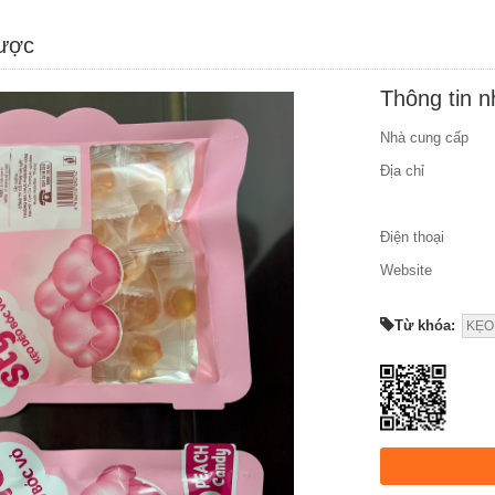
được
Thông tin 
Nhà cung cấp
Địa chỉ
Điện thoại
Website
Từ khóa:
KẸO