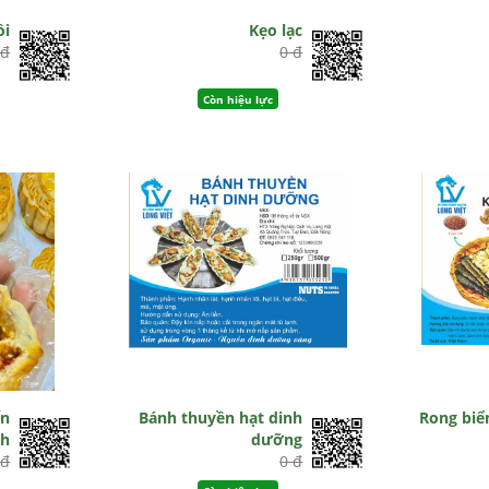
̀i
Kẹo lạc
 đ
0 đ
Còn hiệu lực
ến
Bánh thuyền hạt dinh
Rong biể
nh
dưỡng
 đ
0 đ