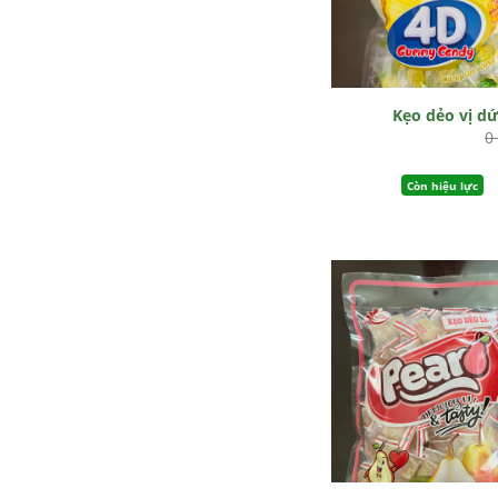
Kẹo dẻo vị d
0
Còn hiệu lực