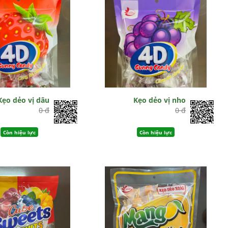
Kẹo dẻo vị dâu
Kẹo dẻo vị nho
0 đ
0 đ
Còn hiệu lực
Còn hiệu lực