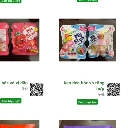
Còn hiệu lực
 bóc vỏ vị dâu
Kẹo dẻo bóc vỏ tổng
0 đ
hợp
0 đ
Còn hiệu lực
Còn hiệu lực