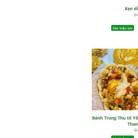
Kẹo dô
0
Còn hiệu lực
Bánh Trung Thu tổ Y
Tha
0