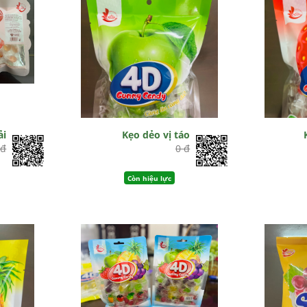
ải
Kẹo dẻo vị táo
 đ
0 đ
Còn hiệu lực