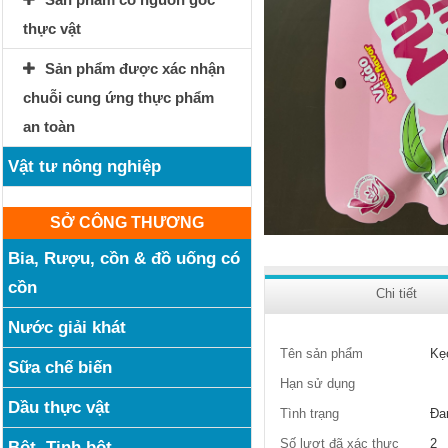
thực vật
Sản phẩm được xác nhận
chuỗi cung ứng thực phẩm
an toàn
Vật tư nông nghiệp
SỞ CÔNG THƯƠNG
Bia, Rượu, cồn & đồ uống có
cồn
Chi tiết
Nước giải khát
Tên sản phẩm
Kẹ
Sữa chế biến
Hạn sử dụng
Dầu thực vật
Tình trạng
Đa
Số lượt đã xác thực
2
Bột, Tinh bột