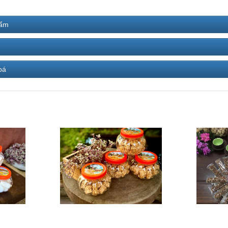
hẩm
bá