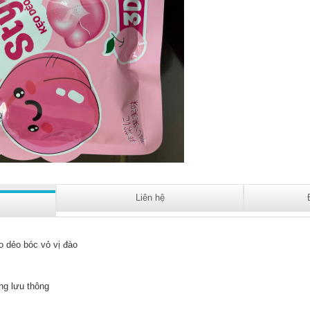
Liên hệ
o dẻo bóc vỏ vị đào
ng lưu thông