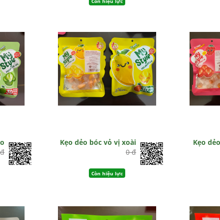
Còn hiệu lực
ho
Kẹo dẻo bóc vỏ vị xoài
Kẹo dẻo
 đ
0 đ
Còn hiệu lực