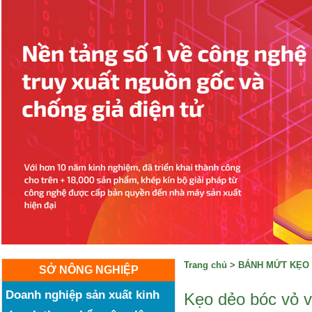
Trang chủ
>
BÁNH MỨT KẸO
SỞ NÔNG NGHIỆP
Doanh nghiệp sản xuất kinh
Kẹo dẻo bóc vỏ v