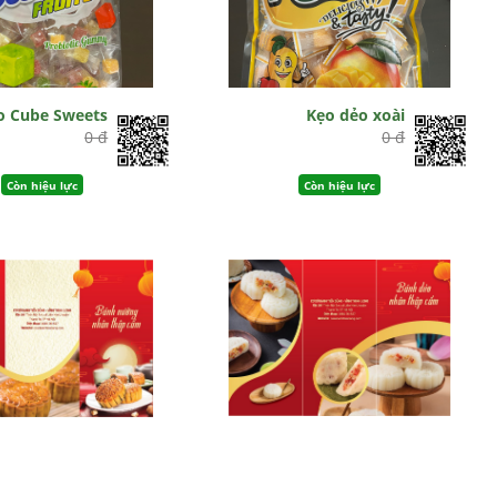
o Cube Sweets
Kẹo dẻo xoài
0 đ
0 đ
Còn hiệu lực
Còn hiệu lực