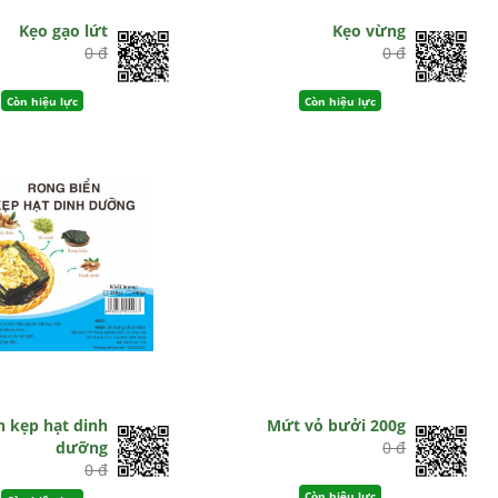
Kẹo gạo lứt
Kẹo vừng
0 đ
0 đ
Còn hiệu lực
Còn hiệu lực
n kẹp hạt dinh
Mứt vỏ bưởi 200g
dưỡng
0 đ
0 đ
Còn hiệu lực