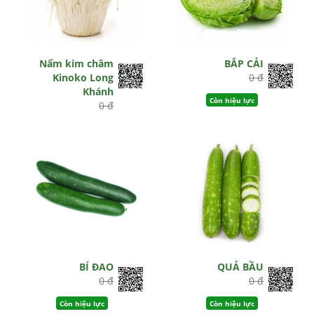
Nấm kim châm
BẮP CẢI
Kinoko Long
0 đ
Khánh
Còn hiệu lực
0 đ
Hết hiệu lực
BÍ ĐAO
QUẢ BẦU
0 đ
0 đ
Còn hiệu lực
Còn hiệu lực