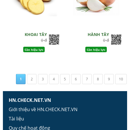
KHOAI TÂY
HÀNH TÂY
0 đ
0 đ
Còn hiệu lực
Còn hiệu lực
1
2
3
4
5
6
7
8
9
10
HN.CHECK.NET.VN
Giới thiệu về HN.CHECK.NET.VN
Tài liệu
Quy chế hoạt động