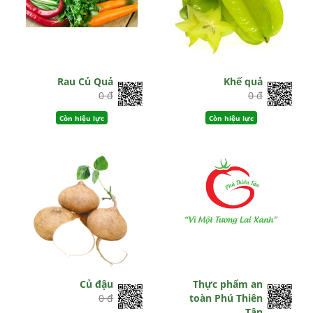
Rau Củ Quả
Khế quả
0 đ
0 đ
Còn hiệu lực
Còn hiệu lực
Củ đậu
Thực phẩm an
0 đ
toàn Phú Thiên
Tân