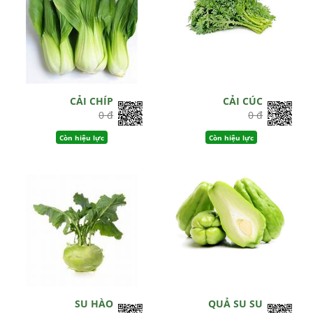
CẢI CHÍP
CẢI CÚC
0 đ
0 đ
Còn hiệu lực
Còn hiệu lực
SU HÀO
QUẢ SU SU