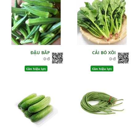
ĐẬU BẮP
CẢI BÓ XÔI
0 đ
0 đ
Còn hiệu lực
Còn hiệu lực