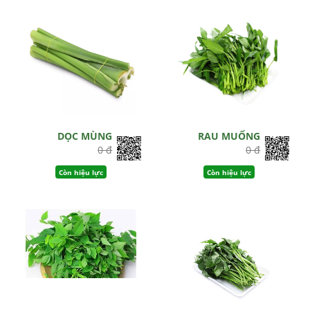
DỌC MÙNG
RAU MUỐNG
0 đ
0 đ
Còn hiệu lực
Còn hiệu lực