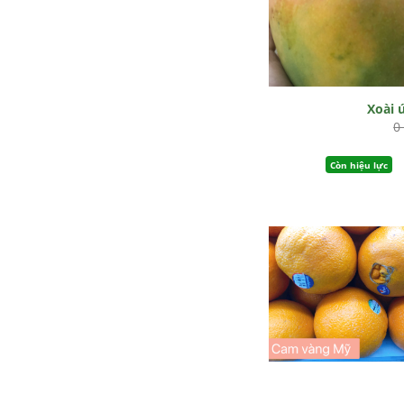
Xoài 
0
Còn hiệu lực