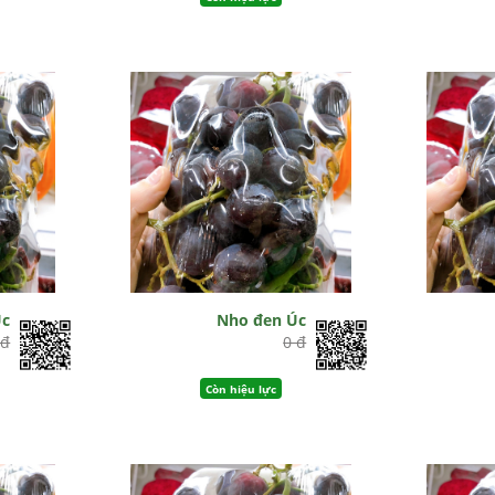
Úc
Nho đen Úc
 đ
0 đ
Còn hiệu lực