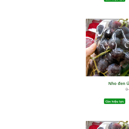
Nho đen 
0
Còn hiệu lực