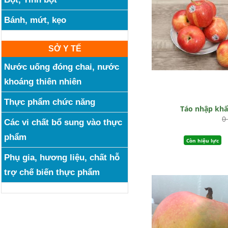
Bánh, mứt, kẹo
SỞ Y TẾ
Nước uống đóng chai, nước
khoáng thiên nhiên
Thực phẩm chức năng
Táo nhập kh
0
Các vi chất bổ sung vào thực
phẩm
Còn hiệu lực
Phụ gia, hương liệu, chất hỗ
trợ chế biến thực phẩm