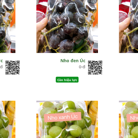
Úc
Nho đen Úc
 đ
0 đ
Còn hiệu lực