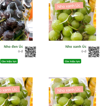
Nho đen Úc
Nho xanh Úc
0 đ
0 đ
Còn hiệu lực
Còn hiệu lực