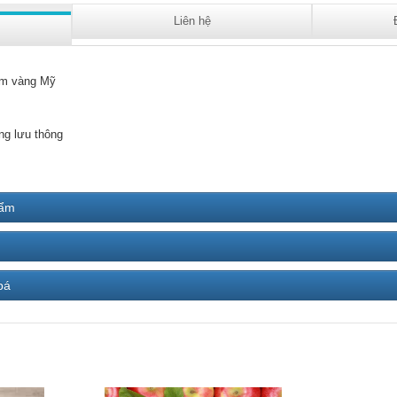
Liên hệ
m vàng Mỹ
ng lưu thông
hẩm
bá