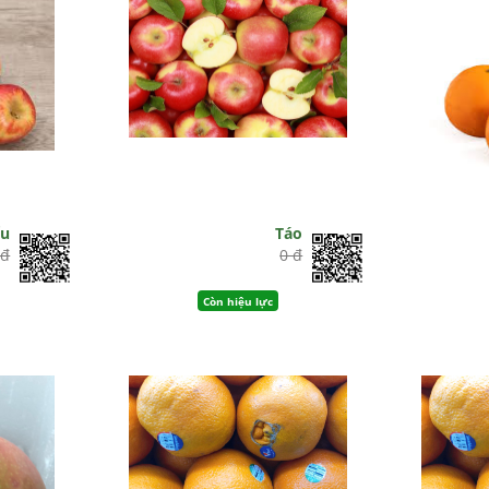
ẩu
Táo
 đ
0 đ
Còn hiệu lực