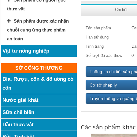
thực vật
Chi tiết
Sản phẩm được xác nhận
Tên sản phẩm
Ca
chuỗi cung ứng thực phẩm
Hạn sử dụng
an toàn
Tình trạng
Đa
Vật tư nông nghiệp
Số lượt đã xác thực
0
SỞ CÔNG THƯƠNG
Thông tin chi tiết sản p
Bia, Rượu, cồn & đồ uống có
Cơ sở pháp lý
cồn
Truyền thông và quảng 
Nước giải khát
Sữa chế biến
Dầu thực vật
Các sản phẩm khác
Bột, Tinh bột