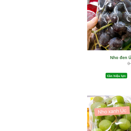
Nho đen 
0
Còn hiệu lực