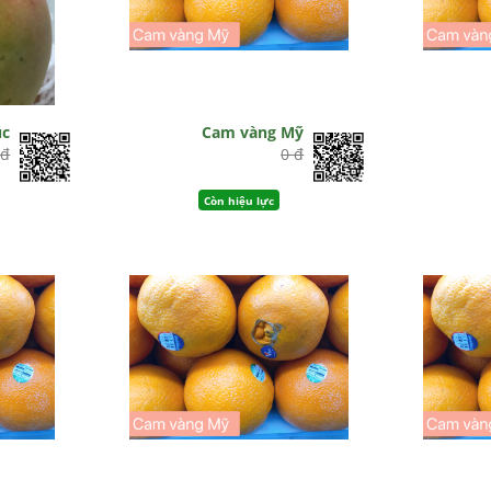
úc
Cam vàng Mỹ
 đ
0 đ
Còn hiệu lực