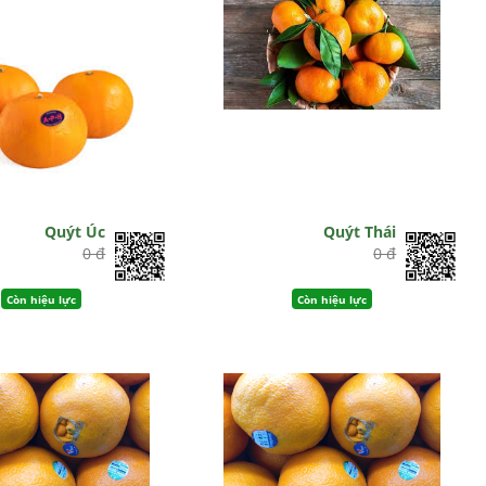
Quýt Úc
Quýt Thái
0 đ
0 đ
Còn hiệu lực
Còn hiệu lực