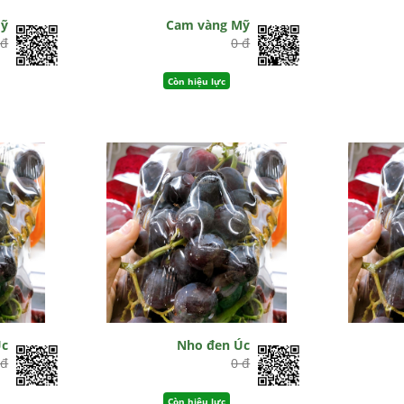
Mỹ
Cam vàng Mỹ
 đ
0 đ
Còn hiệu lực
Úc
Nho đen Úc
 đ
0 đ
Còn hiệu lực