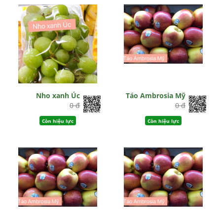
Nho xanh Úc
Táo Ambrosia Mỹ
0 đ
0 đ
Còn hiệu lực
Còn hiệu lực