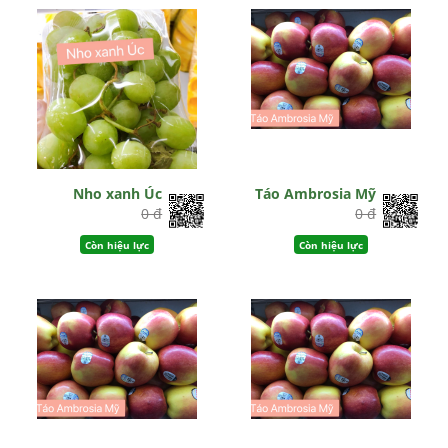
Nho xanh Úc
Táo Ambrosia Mỹ
0 đ
0 đ
Còn hiệu lực
Còn hiệu lực