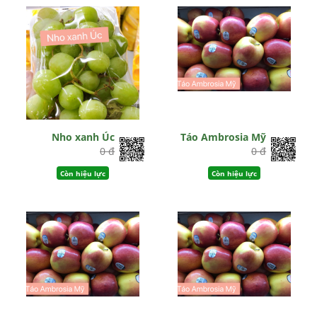
Nho xanh Úc
Táo Ambrosia Mỹ
0 đ
0 đ
Còn hiệu lực
Còn hiệu lực