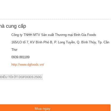
nhà cung cấp
Công ty TNHH MTV Sản xuất Thương mại Đinh Gia Foods
165/LO tổ 7, KV Bình Phó B, P. Long Tuyền, Q. Bình Thủy, Tp. Cần
Thơ
0939.881189
http://www.dgfoods.vn/
 ĐIỀU TỎI ỚT DGFOODS 250G