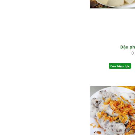
Đậu p
0
Còn hiệu lực