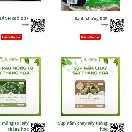
BÁNH GIÒ SDF
Bánh chưng SDF
0 đ
0 đ
Hết hiệu lực
Hết hiệu lực
u mồng tơi sấy
Súp nấm chay sấy thăng
thăng hoa
hoa