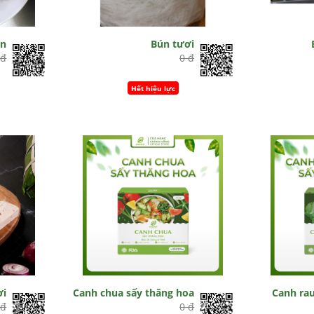
ốn
Bún tươi
 đ
0 đ
Hết hiệu lực
ơi
Canh chua sấy thăng hoa
Canh ra
 đ
0 đ