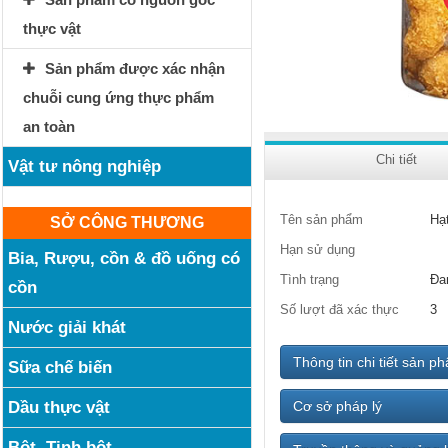
thực vật
Sản phẩm được xác nhận
chuỗi cung ứng thực phẩm
an toàn
Chi tiết
Vật tư nông nghiệp
Tên sản phẩm
Hạ
SỞ CÔNG THƯƠNG
Hạn sử dụng
Bia, Rượu, cồn & đồ uống có
Tình trạng
Đa
cồn
Số lượt đã xác thực
3
Nước giải khát
Thông tin chi tiết sản p
Sữa chế biến
Dầu thực vật
Cơ sở pháp lý
Bột, Tinh bột