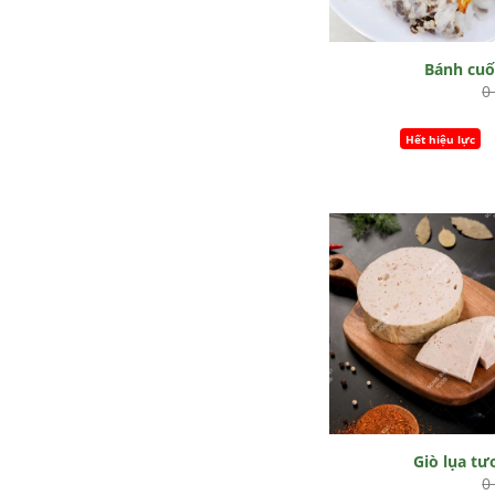
Bánh cu
0
Hết hiệu lực
Giò lụa tư
0