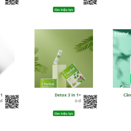
Còn hiệu lực
 1
Detox 3 in 1+
Cần
 đ
0 đ
Còn hiệu lực