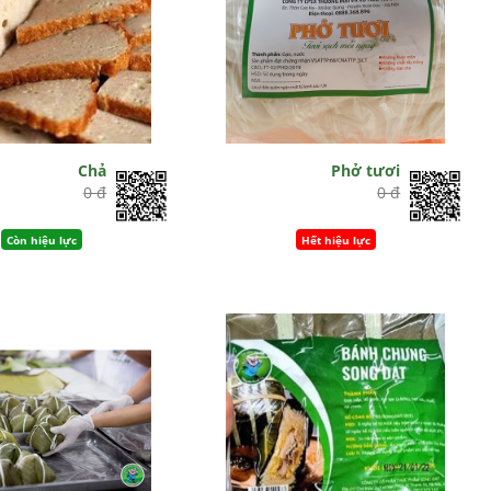
Chả
Phở tươi
0 đ
0 đ
Còn hiệu lực
Hết hiệu lực