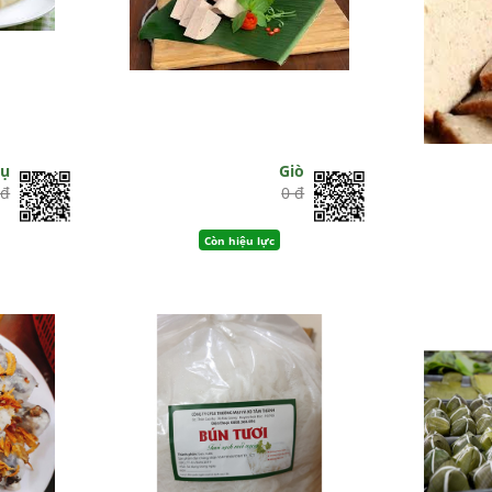
hụ
Giò
 đ
0 đ
Còn hiệu lực