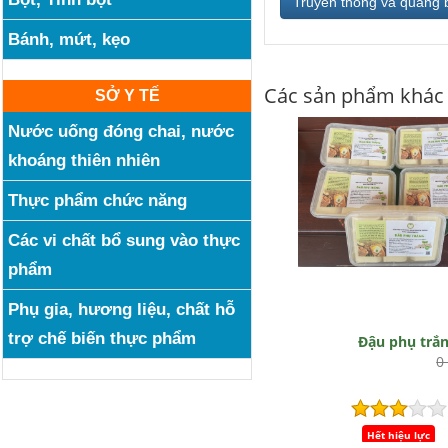
Truyền thông và quảng 
Bánh, mứt, kẹo
Các sản phẩm khác
SỞ Y TẾ
Nước uống đóng chai, nước
khoáng thiên nhiên
Thực phẩm chức năng
Các vi chất bổ sung vào thực
phẩm
Phụ gia, hương liệu, chất hỗ
trợ chế biến thực phẩm
Đậu phụ trắ
0
Hết hiệu lực