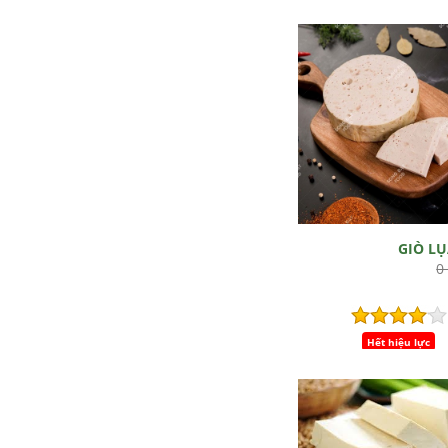
GIÒ L
0
Hết hiệu lực