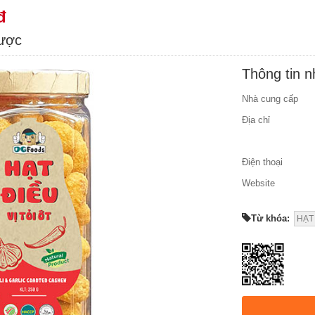
đ
được
Thông tin 
Nhà cung cấp
Địa chỉ
Điện thoại
Website
Từ khóa:
HẠT