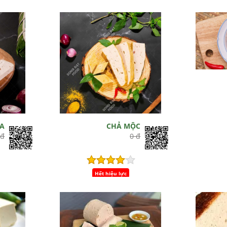
ỤA
CHẢ MỘC
 đ
0 đ
Hết hiệu lực