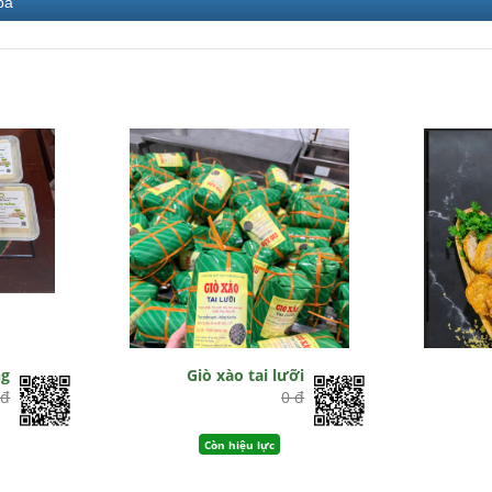
bá
ng
Giò xào tai lưỡi
 đ
0 đ
Còn hiệu lực