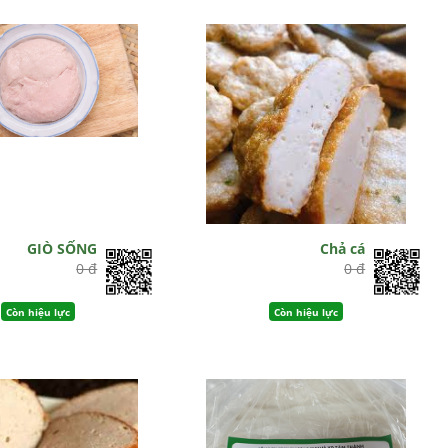
GIÒ SỐNG
Chả cá
0 đ
0 đ
Còn hiệu lực
Còn hiệu lực