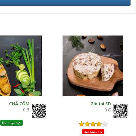
CHẢ CỐM
Giò tai SD
0 đ
0 đ
Còn hiệu lực
Hết hiệu lực