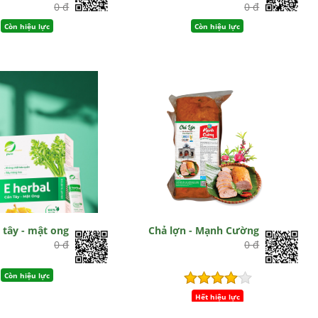
0 đ
0 đ
Còn hiệu lực
Còn hiệu lực
 tây - mật ong
Chả lợn - Mạnh Cường
0 đ
0 đ
Còn hiệu lực
Hết hiệu lực