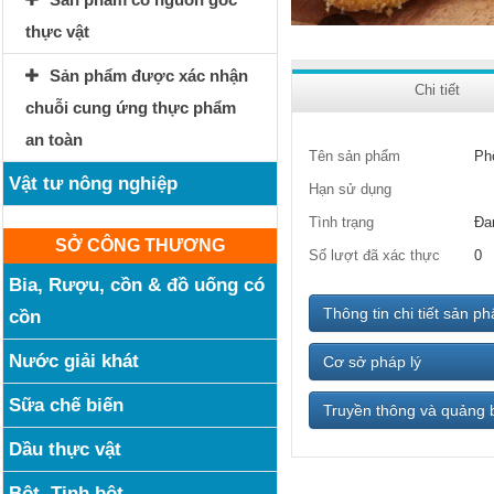
thực vật
Sản phẩm được xác nhận
Chi tiết
chuỗi cung ứng thực phẩm
an toàn
Tên sản phẩm
Ph
Vật tư nông nghiệp
Hạn sử dụng
Tình trạng
Đa
SỞ CÔNG THƯƠNG
Số lượt đã xác thực
0
Bia, Rượu, cồn & đồ uống có
Thông tin chi tiết sản p
cồn
Nước giải khát
Cơ sở pháp lý
Sữa chế biến
Truyền thông và quảng 
Dầu thực vật
Bột, Tinh bột