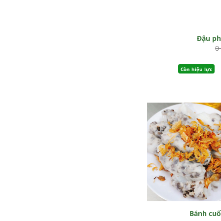
Đậu p
0
Còn hiệu lực
Bánh cu