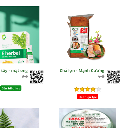
 tây - mật ong
Chả lợn - Mạnh Cường
0 đ
0 đ
Còn hiệu lực
Hết hiệu lực