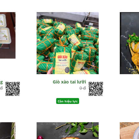
ng
Giò xào tai lưỡi
 đ
0 đ
Còn hiệu lực