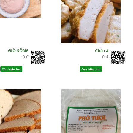
GIÒ SỐNG
Chả cá
0 đ
0 đ
Còn hiệu lực
Còn hiệu lực