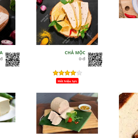
ỤA
CHẢ MỘC
 đ
0 đ
Hết hiệu lực