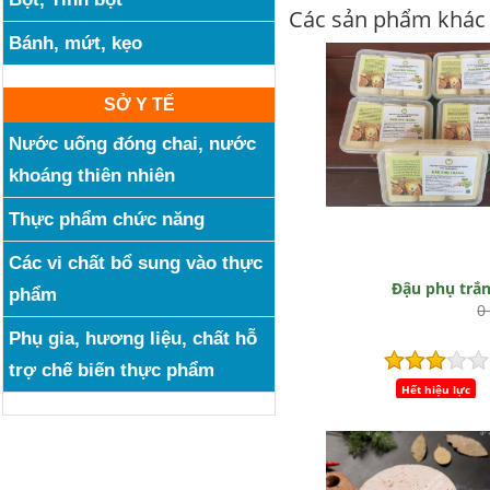
Các sản phẩm khác
Bánh, mứt, kẹo
SỞ Y TẾ
Nước uống đóng chai, nước
khoáng thiên nhiên
Thực phẩm chức năng
Các vi chất bổ sung vào thực
Đậu phụ trắ
phẩm
0
Phụ gia, hương liệu, chất hỗ
trợ chế biến thực phẩm
Hết hiệu lực