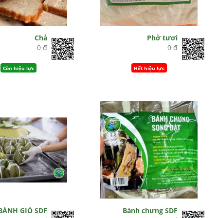
Chả
Phở tươi
0 đ
0 đ
Còn hiệu lực
Hết hiệu lực
BÁNH GIÒ SDF
Bánh chưng SDF