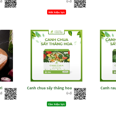
 đ
0 đ
Hết hiệu lực
ơi
Canh chua sấy thăng hoa
Canh ra
 đ
0 đ
Còn hiệu lực