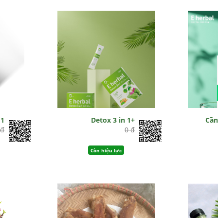
 1
Detox 3 in 1+
Cần
 đ
0 đ
Còn hiệu lực