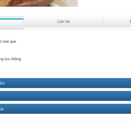
Liên hệ
ô mai que
ng lưu thông
hẩm
bá