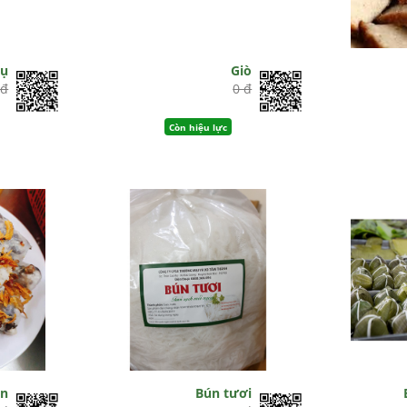
hụ
Giò
 đ
0 đ
Còn hiệu lực
ốn
Bún tươi