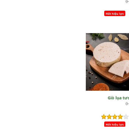
0
Hết hiệu lực
Giò lụa tư
0
Hết hiệu lực