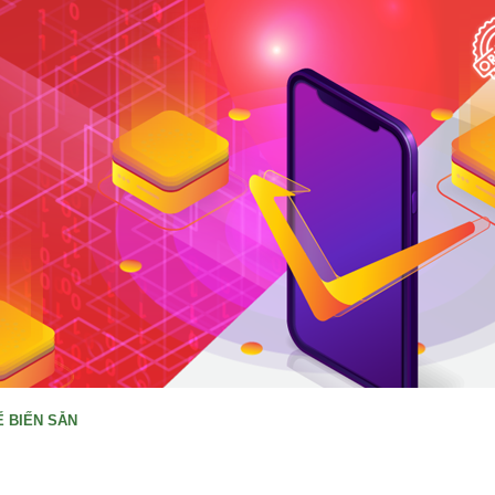
 BIẾN SẴN