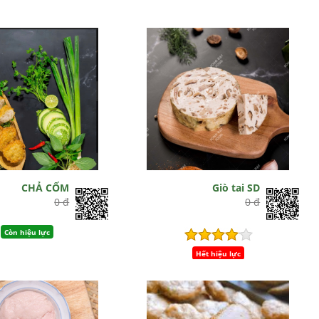
CHẢ CỐM
Giò tai SD
0 đ
0 đ
Còn hiệu lực
Hết hiệu lực