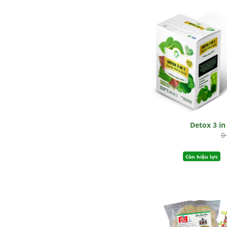
Detox 3 in
0
Còn hiệu lực