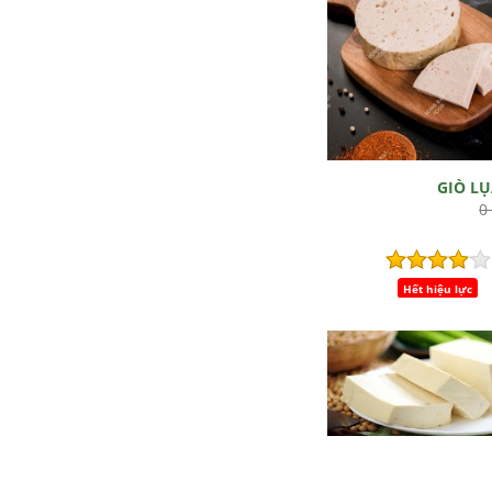
GIÒ L
0
Hết hiệu lực