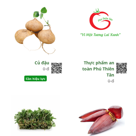
Củ đậu
Thực phẩm an
0 đ
toàn Phú Thiên
Tân
Còn hiệu lực
0 đ
Còn hiệu lực