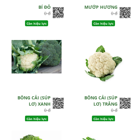
BÍ ĐỎ
MƯỚP HƯƠNG
0 đ
0 đ
Còn hiệu lực
Còn hiệu lực
BÔNG CẢI (SÚP
BÔNG CẢI (SÚP
LƠ) XANH
LƠ) TRẮNG
0 đ
0 đ
Còn hiệu lực
Còn hiệu lực