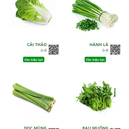
CẢI THẢO
HÀNH LÁ
0 đ
0 đ
Còn hiệu lực
Còn hiệu lực
DỌC MÙNG
RAU MUỐNG