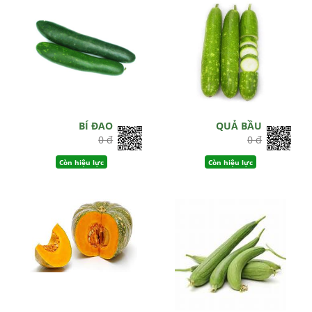
BÍ ĐAO
QUẢ BẦU
0 đ
0 đ
Còn hiệu lực
Còn hiệu lực