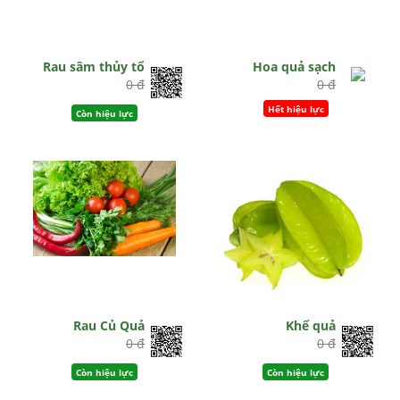
Rau sâm thủy tổ
Hoa quả sạch
0 đ
0 đ
Hết hiệu lực
Còn hiệu lực
Rau Củ Quả
Khế quả
0 đ
0 đ
Còn hiệu lực
Còn hiệu lực