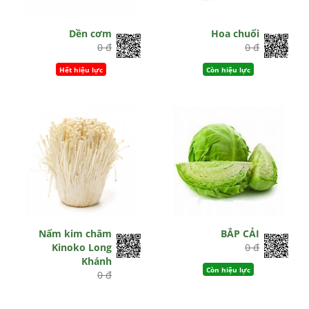
Dền cơm
Hoa chuối
0 đ
0 đ
Hết hiệu lực
Còn hiệu lực
Nấm kim châm
BẮP CẢI
Kinoko Long
0 đ
Khánh
Còn hiệu lực
0 đ
Hết hiệu lực