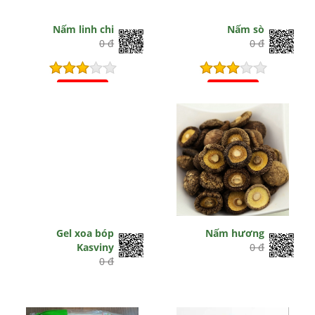
Nấm linh chi
Nấm sò
0 đ
0 đ
Hết hiệu lực
Hết hiệu lực
Gel xoa bóp
Nấm hương
Kasviny
0 đ
0 đ