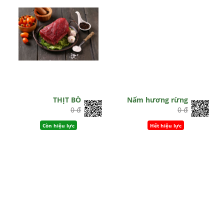
THỊT BÒ
Nấm hương rừng
0 đ
0 đ
Còn hiệu lực
Hết hiệu lực