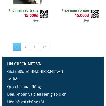
Phôi nấm sò trắng
Phôi nấm sò nâu
15.000đ
15.000đ
0 đ
0 đ
1
2
>
>>
HN.CHECK.NET.VN
Giới thiệu về HN.CHECK.NET.VN
Tài liệu
Quy chế hoạt động
Điều khoản và điều kiện giao dịch
Liên hệ với chúng tôi