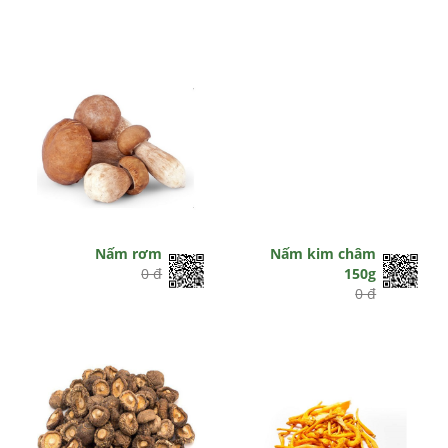
Nấm rơm
Nấm kim châm
0 đ
150g
0 đ