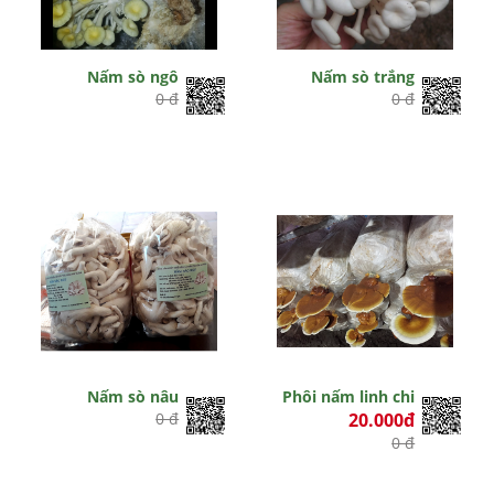
Nấm sò ngô
Nấm sò trắng
0 đ
0 đ
Nấm sò nâu
Phôi nấm linh chi
0 đ
20.000đ
0 đ