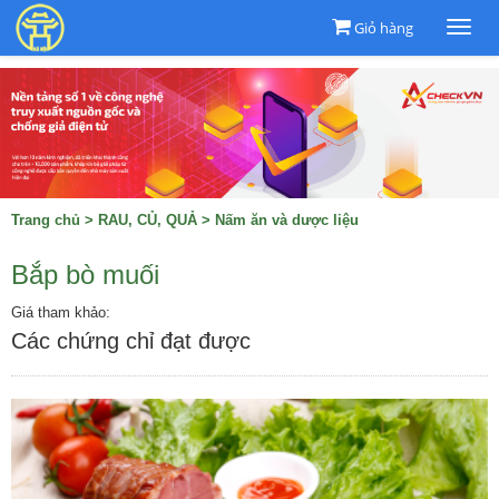
Giỏ hàng
Togg
navi
Trang chủ
>
RAU, CỦ, QUẢ
>
Nấm ăn và dược liệu
Bắp bò muối
Giá tham khảo:
Các chứng chỉ đạt được