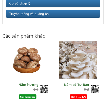
Cơ sở pháp lý
Truyền thông và quảng bá
Các sản phẩm khác
Nấm hương
Nấm sò Tư Bản
0 đ
0 đ
Còn hiệu lực
Hết hiệu lực