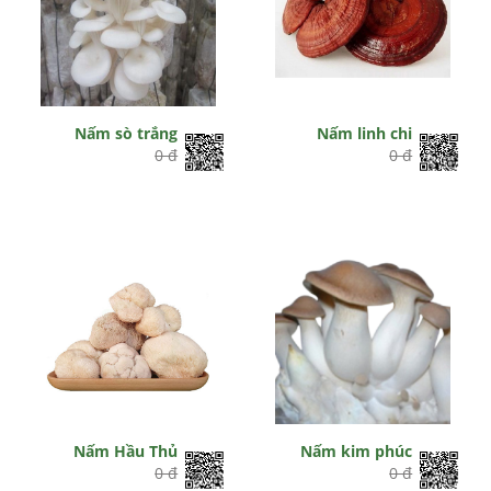
Nấm sò trắng
Nấm linh chi
0 đ
0 đ
Nấm Hầu Thủ
Nấm kim phúc
0 đ
0 đ