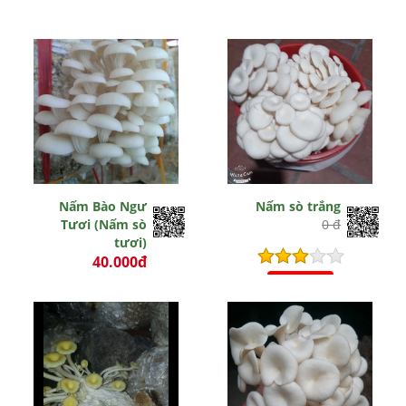
Nấm Bào Ngư
Nấm sò trắng
Tươi (Nấm sò
0 đ
tươi)
40.000đ
0 đ
Hết hiệu lực
Hết hiệu lực