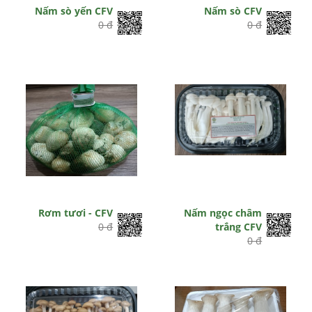
Nấm sò yến CFV
Nấm sò CFV
0 đ
0 đ
Rơm tươi - CFV
Nấm ngọc châm
0 đ
trắng CFV
0 đ