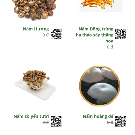
Nấm Hương
Nấm Đông trùng
0 đ
hạ thảo sấy thăng
hoa
0 đ
Nấm sò yến tươi
Nấm hoàng đế
0 đ
0 đ