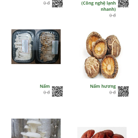
0 đ
(Công nghệ lạnh
nhanh)
0 đ
Nấm
Nấm hương
0 đ
0 đ