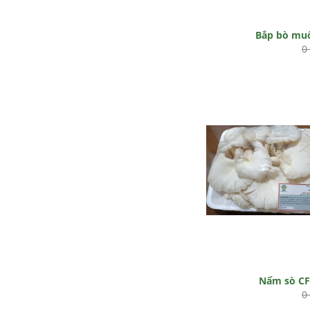
Bắp bò mu
0
Nấm sò C
0