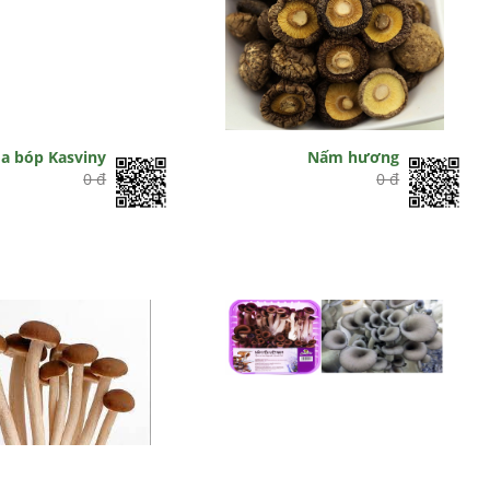
oa bóp Kasviny
Nấm hương
0 đ
0 đ