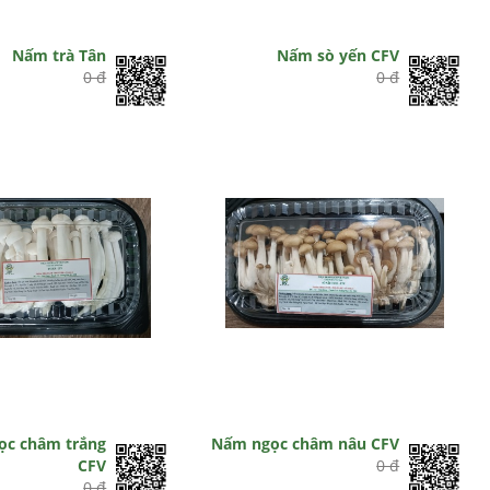
Nấm trà Tân
Nấm sò yến CFV
0 đ
0 đ
ọc châm trắng
Nấm ngọc châm nâu CFV
CFV
0 đ
0 đ