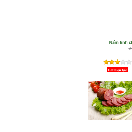
Nấm linh c
0
Hết hiệu lực