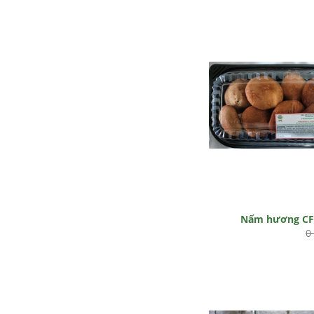
Nấm hương C
0