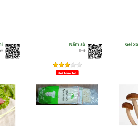
hi
Nấm sò
Gel x
 đ
0 đ
Hết hiệu lực