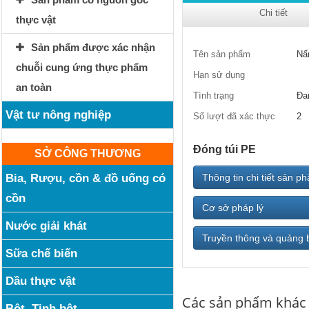
Chi tiết
thực vật
Sản phẩm được xác nhận
Tên sản phẩm
Nấ
chuỗi cung ứng thực phẩm
Hạn sử dụng
an toàn
Tình trạng
Đa
Vật tư nông nghiệp
Số lượt đã xác thực
2
Đóng túi PE
SỞ CÔNG THƯƠNG
Bia, Rượu, cồn & đồ uống có
Thông tin chi tiết sản p
cồn
Cơ sở pháp lý
Nước giải khát
Truyền thông và quảng 
Sữa chế biến
Dầu thực vật
Các sản phẩm khác
Bột, Tinh bột