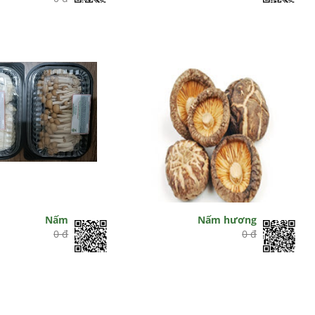
Nấm
Nấm hương
0 đ
0 đ