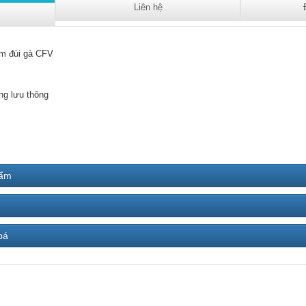
Liên hệ
m đùi gà CFV
ng lưu thông
hẩm
bá