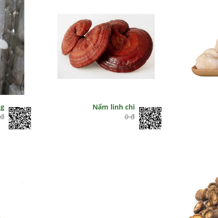
ng
Nấm linh chi
 đ
0 đ