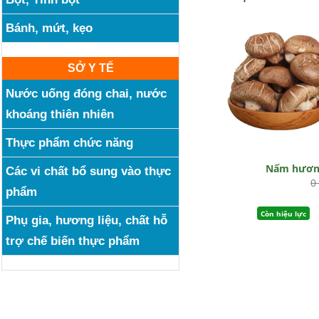
Bánh, mứt, kẹo
SỞ Y TẾ
Nước uống đóng chai, nước
khoáng thiên nhiên
Thực phẩm chức năng
Nấm hươn
Các vi chất bổ sung vào thực
0
phẩm
Còn hiệu lực
Phụ gia, hương liệu, chất hỗ
trợ chế biến thực phẩm