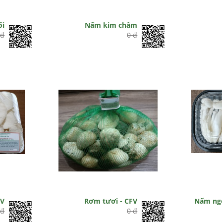
ối
Nấm kim châm
 đ
0 đ
FV
Rơm tươi - CFV
Nấm ng
 đ
0 đ