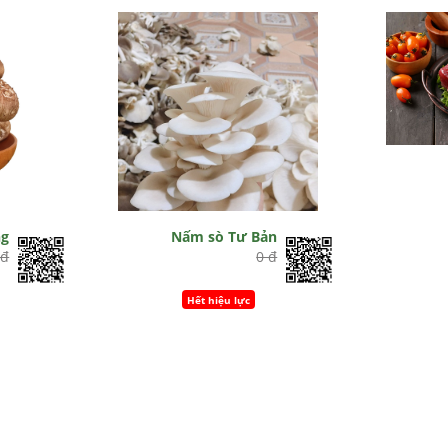
g
Nấm sò Tư Bản
 đ
0 đ
Hết hiệu lực