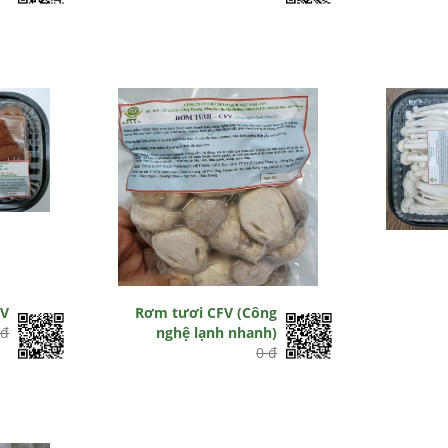
FV
Rơm tươi CFV (Công
 đ
nghệ lạnh nhanh)
0 đ