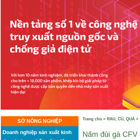
Trang chủ
>
RAU, CỦ, QUẢ
>
SỞ NÔNG NGHIỆP
Doanh nghiệp sản xuất kinh
Nấm đùi gà CFV