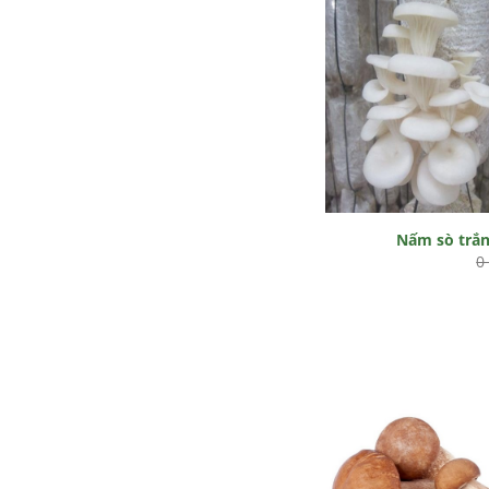
Nấm sò trắ
0