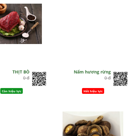
THỊT BÒ
Nấm hương rừng
0 đ
0 đ
Còn hiệu lực
Hết hiệu lực