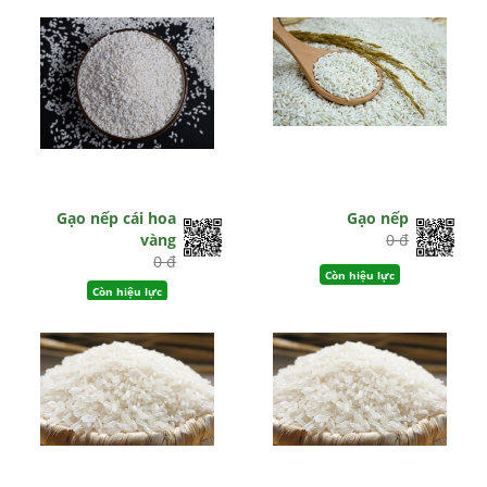
Gạo nếp cái hoa
Gạo nếp
vàng
0 đ
0 đ
Còn hiệu lực
Còn hiệu lực