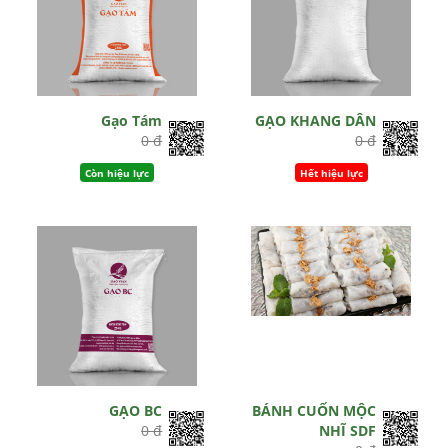
Gạo Tám
GẠO KHANG DÂN
0 đ
0 đ
Còn hiệu lực
Hết hiệu lực
GẠO BC
BÁNH CUỐN MỘC
0 đ
NHĨ SDF