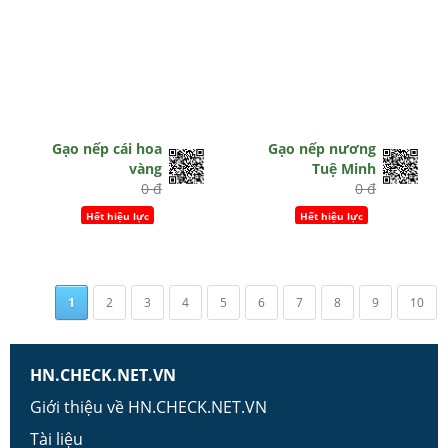
Gạo nếp cái hoa
Gạo nếp nương
vàng
Tuệ Minh
0 đ
0 đ
Hết hiệu lực
Hết hiệu lực
1
2
3
4
5
6
7
8
9
10
HN.CHECK.NET.VN
Giới thiệu về HN.CHECK.NET.VN
Tài liệu