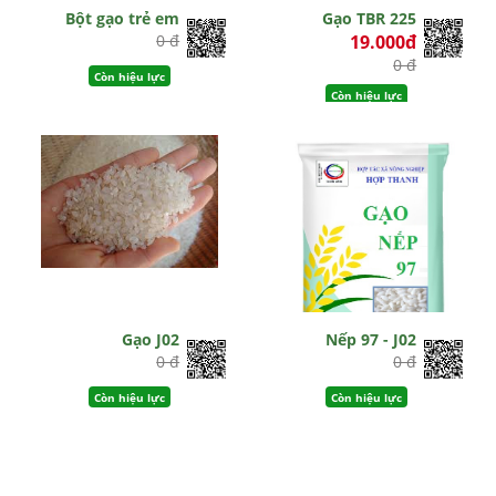
Bột gạo trẻ em
Gạo TBR 225
0 đ
19.000đ
0 đ
Còn hiệu lực
Còn hiệu lực
Gạo J02
Nếp 97 - J02
0 đ
0 đ
Còn hiệu lực
Còn hiệu lực