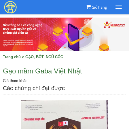
Giỏ hàng
Togg
navi
Trang chủ
>
GẠO, BỘT, NGŨ CỐC
Gạo mầm Gaba Việt Nhật
Giá tham khảo:
Các chứng chỉ đạt được