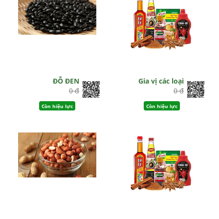
ĐỖ ĐEN
Gia vị các loại
0 đ
0 đ
Còn hiệu lực
Còn hiệu lực