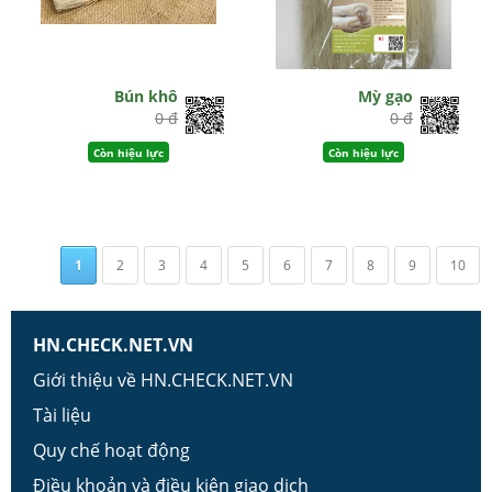
Bún khô
Mỳ gạo
0 đ
0 đ
Còn hiệu lực
Còn hiệu lực
1
2
3
4
5
6
7
8
9
10
HN.CHECK.NET.VN
Giới thiệu về HN.CHECK.NET.VN
Tài liệu
Quy chế hoạt động
Điều khoản và điều kiện giao dịch