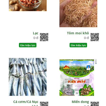
Lạc
Tôm moi khô
0 đ
0 đ
Còn hiệu lực
Còn hiệu lực
Cá cơm/Cá Nục
Miến dong