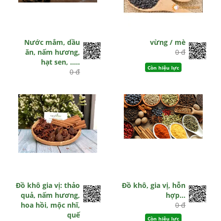
Nước mắm, dầu
vừng / mè
ăn, nấm hương,
0 đ
hạt sen, .....
Còn hiệu lực
0 đ
Còn hiệu lực
Đồ khô gia vị: thảo
Đồ khô, gia vị, hỗn
quả, nấm hương,
hợp…
hoa hồi, mộc nhĩ,
0 đ
quế
Còn hiệu lực