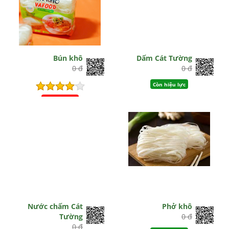
Bún khô
Dấm Cát Tường
0 đ
0 đ
Còn hiệu lực
Hết hiệu lực
Nước chấm Cát
Phở khô
Tường
0 đ
0 đ