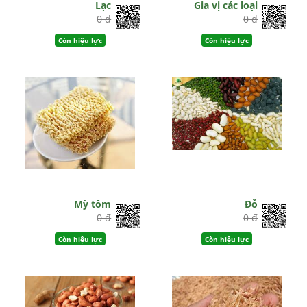
Lạc
Gia vị các loại
0 đ
0 đ
Còn hiệu lực
Còn hiệu lực
Mỳ tôm
Đỗ
0 đ
0 đ
Còn hiệu lực
Còn hiệu lực