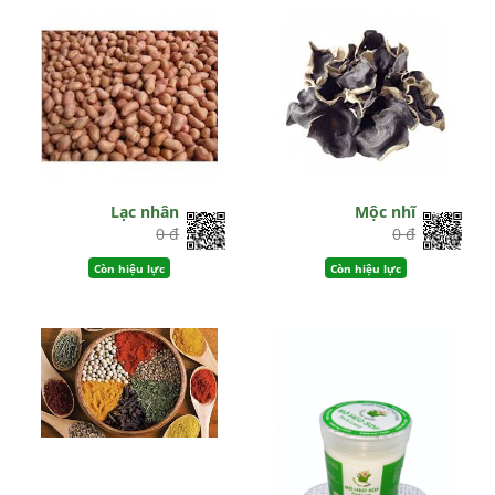
Lạc nhân
Mộc nhĩ
0 đ
0 đ
Còn hiệu lực
Còn hiệu lực