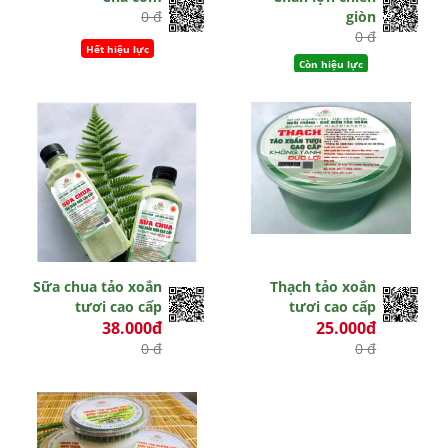
0 đ
giòn
0 đ
Hết hiệu lực
Còn hiệu lực
Sữa chua tảo xoắn
Thạch tảo xoắn
tươi cao cấp
tươi cao cấp
38.000đ
25.000đ
0 đ
0 đ
Hết hiệu lực
Hết hiệu lực