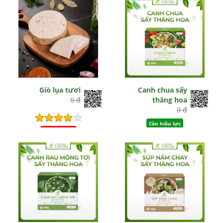
Giò lụa tươi
Canh chua sấy
0 đ
thăng hoa
0 đ
Còn hiệu lực
Hết hiệu lực