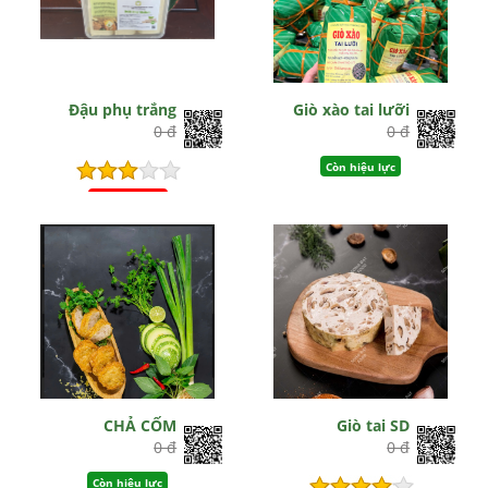
Đậu phụ trắng
Giò xào tai lưỡi
0 đ
0 đ
Còn hiệu lực
Hết hiệu lực
CHẢ CỐM
Giò tai SD
0 đ
0 đ
Còn hiệu lực