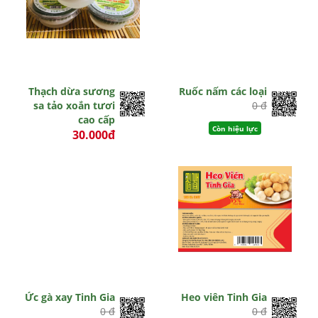
Thạch dừa sương
Ruốc nấm các loại
sa tảo xoắn tươi
0 đ
cao cấp
Còn hiệu lực
30.000đ
0 đ
Còn hiệu lực
Ức gà xay Tinh Gia
Heo viên Tinh Gia
0 đ
0 đ