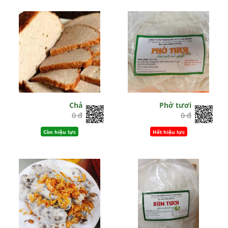
Chả
Phở tươi
0 đ
0 đ
Còn hiệu lực
Hết hiệu lực