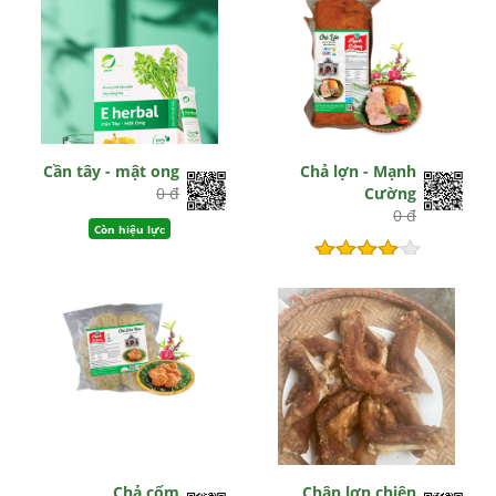
Cần tây - mật ong
Chả lợn - Mạnh
0 đ
Cường
0 đ
Còn hiệu lực
Hết hiệu lực
Chả cốm
Chân lợn chiên