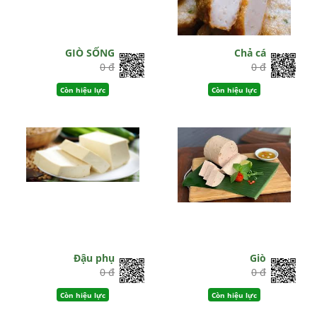
GIÒ SỐNG
Chả cá
0 đ
0 đ
Còn hiệu lực
Còn hiệu lực
Đậu phụ
Giò
0 đ
0 đ
Còn hiệu lực
Còn hiệu lực