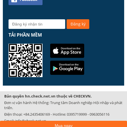
TẢI PHẦN MỀM
Bản quyền hn.check.net.vn thuộc về CHECKVN.
Đơn vị vận hành Hệ thống: Trung tâm Doanh nghiệp Hội nhập và phát
triển.
Điện thoại:
+84.2435406169
- Hotline:
0395719999
-
0963056116
Email:
info@check.net.vn