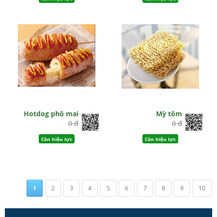
Hotdog phô mai
Mỳ tôm
0 đ
0 đ
Còn hiệu lực
Còn hiệu lực
1
2
3
4
5
6
7
8
9
10