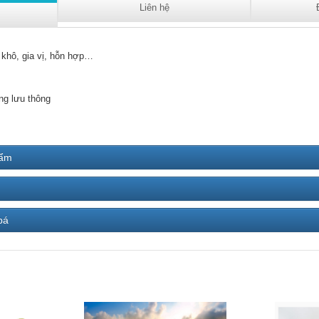
Liên hệ
 khô, gia vị, hỗn hợp…
ng lưu thông
hẩm
bá