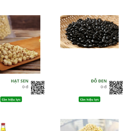
HẠT SEN
ĐỖ ĐEN
0 đ
0 đ
Còn hiệu lực
Còn hiệu lực