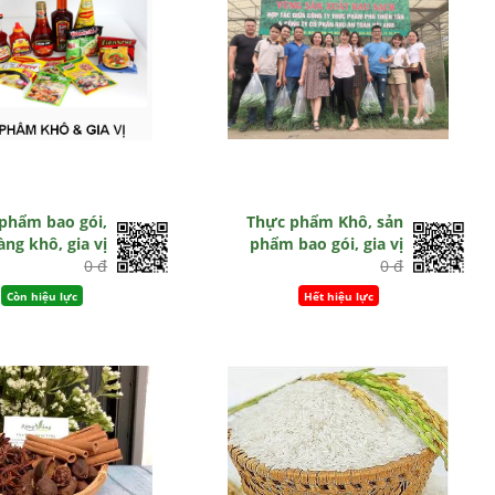
phẩm bao gói,
Thực phẩm Khô, sản
àng khô, gia vị
phẩm bao gói, gia vị
0 đ
0 đ
Còn hiệu lực
Hết hiệu lực