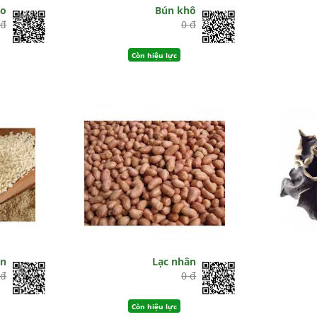
ạo
Bún khô
 đ
0 đ
Còn hiệu lực
õn
Lạc nhân
 đ
0 đ
Còn hiệu lực