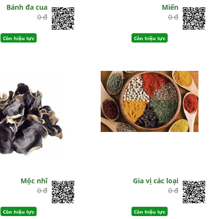
Bánh đa cua
Miến
0 đ
0 đ
Còn hiệu lực
Còn hiệu lực
Mộc nhĩ
Gia vị các loại
0 đ
0 đ
Còn hiệu lực
Còn hiệu lực