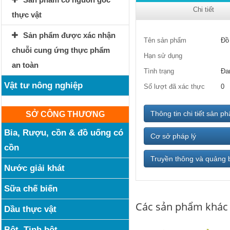
Chi tiết
thực vật
Sản phẩm được xác nhận
Tên sản phẩm
Đồ
chuỗi cung ứng thực phẩm
Hạn sử dụng
an toàn
Tình trạng
Đa
Vật tư nông nghiệp
Số lượt đã xác thực
0
Thông tin chi tiết sản p
SỞ CÔNG THƯƠNG
Bia, Rượu, cồn & đồ uống có
Cơ sở pháp lý
cồn
Truyền thông và quảng 
Nước giải khát
Sữa chế biến
Các sản phẩm khác
Dầu thực vật
Bột, Tinh bột