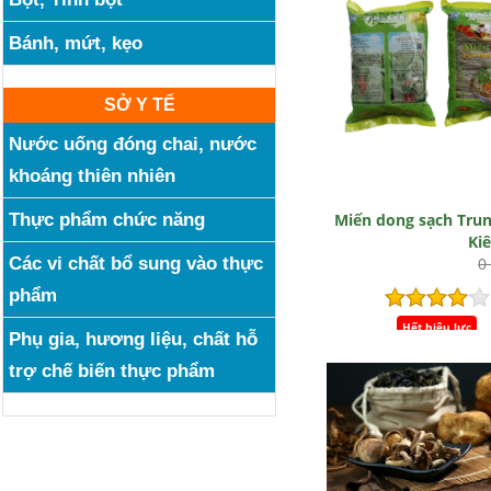
Bánh, mứt, kẹo
SỞ Y TẾ
Nước uống đóng chai, nước
khoáng thiên nhiên
Thực phẩm chức năng
Miến dong sạch Tru
Ki
Các vi chất bổ sung vào thực
0
phẩm
Hết hiệu lực
Phụ gia, hương liệu, chất hỗ
trợ chế biến thực phẩm