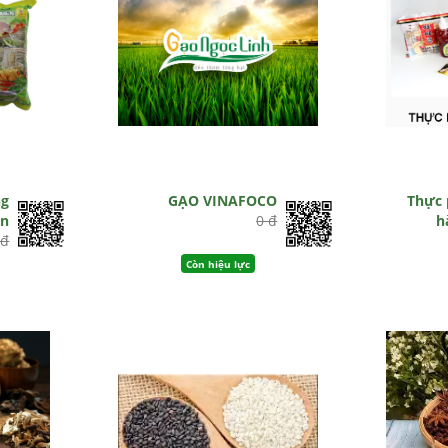
ng
GẠO VINAFOCO
Thực 
ên
0 đ
h
 đ
Còn hiệu lực