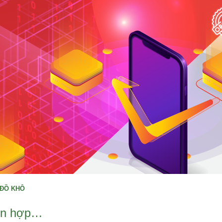
, ĐỒ KHÔ
hỗn hợp…