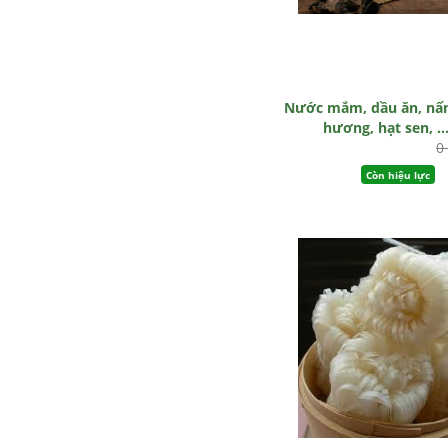
Nước mắm, dầu ăn, n
hương, hạt sen, ...
0
Còn hiệu lực