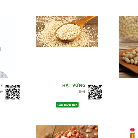
DF
HẠT VỪNG
 đ
0 đ
Còn hiệu lực