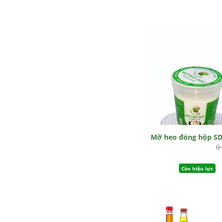
Mỡ heo đóng hộp S
0
Còn hiệu lực