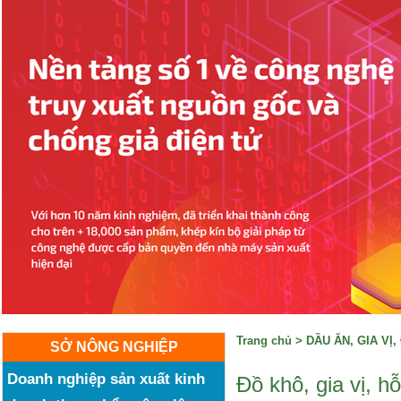
Trang chủ
>
DẦU ĂN, GIA VỊ
SỞ NÔNG NGHIỆP
Doanh nghiệp sản xuất kinh
Đồ khô, gia vị, 