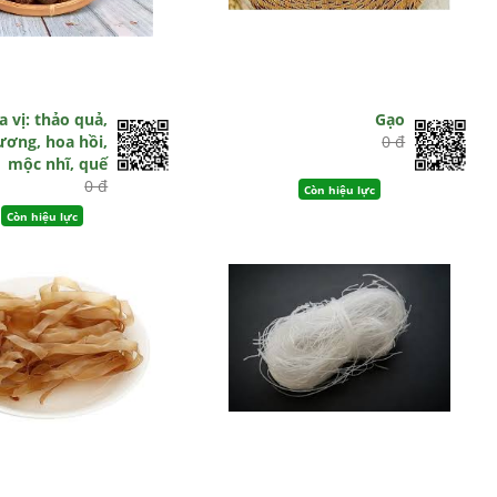
a vị: thảo quả,
Gạo
ơng, hoa hồi,
0 đ
mộc nhĩ, quế
0 đ
Còn hiệu lực
Còn hiệu lực