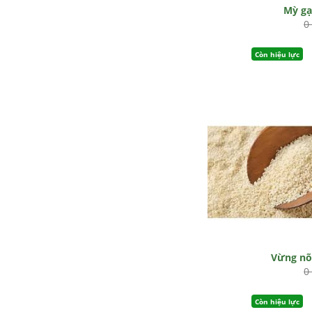
Mỳ g
0
Còn hiệu lực
Vừng n
0
Còn hiệu lực