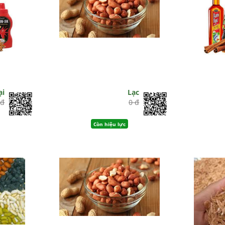
ại
Lạc
 đ
0 đ
Còn hiệu lực