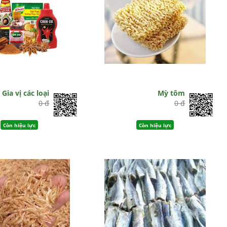
Gia vị các loại
Mỳ tôm
0 đ
0 đ
Còn hiệu lực
Còn hiệu lực