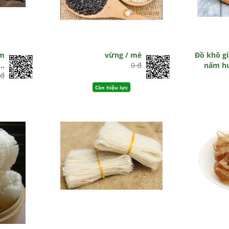
ấm
vừng / mè
Đồ khô gi
..
0 đ
nấm hư
 đ
Còn hiệu lực